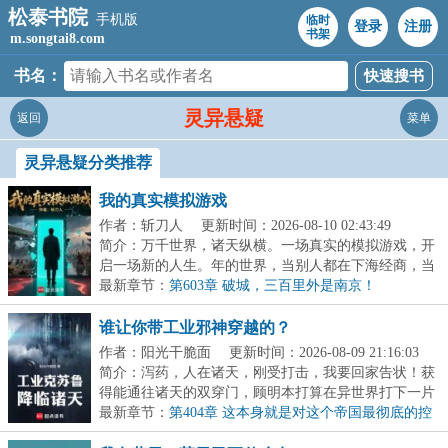
松泰书院
手机版
临时
登录
注册
书架
m.songtai8.com
书名：
灵异悬疑
返回
菜单
灵异悬疑分类推荐
我的真实模拟游戏
作者：斩刀人
更新时间：2026-08-10 02:43:49
简介：万千世界，诸天纵横。一场真实的模拟游戏，开
启一场新的人生。年的世界，当别人都在下海经商，当
二...
最新章节：
第603章 破城，三百里外是南京！
谁让你带工业邪神穿越的？
作者：阳光干脆面
更新时间：2026-08-09 21:16:03
简介：泻药，人在诸天，刚受打击，我要回家告状！获
得能通往诸天的双穿门，顾明本打算在异世界打下一片
大...
最新章节：
第404章 这本身就是对这个帝国最彻底的控
诉！