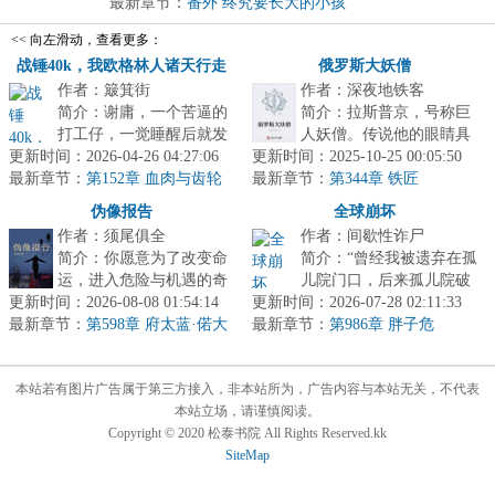
最新章节：
番外 终究要长大的小孩
<< 向左滑动，查看更多：
战锤40k，我欧格林人诸天行走
俄罗斯大妖僧
作者：簸箕街
作者：深夜地铁客
简介：谢庸，一个苦逼的
简介：拉斯普京，号称巨
打工仔，一觉睡醒后就发
人妖僧。传说他的眼睛具
更新时间：2026-04-26 04:27:06
现自己竟然待在了牢里，
更新时间：2025-10-25 00:05:50
有神奇的魔力，能够让女
最新章节：
但这可不是一般的牢
第152章 血肉与齿轮
最新章节：
人对他神魂颠倒，他甚至
第344章 铁匠
里……至于为什...
与俄国皇后...
伪像报告
全球崩坏
作者：须尾俱全
作者：间歇性诈尸
简介：你愿意为了改变命
简介：“曾经我被遗弃在孤
运，进入危险与机遇的奇
儿院门口，后来孤儿院破
更新时间：2026-08-08 01:54:14
境吗？...
更新时间：2026-07-28 02:11:33
产了”“曾经我上过一个幼
最新章节：
第598章 府太蓝·偌大
最新章节：
儿园，后来这家幼儿园倒
第986章 胖子危
医院
闭了”...
本站若有图片广告属于第三方接入，非本站所为，广告内容与本站无关，不代表
本站立场，请谨慎阅读。
Copyright © 2020 松泰书院 All Rights Reserved.kk
SiteMap