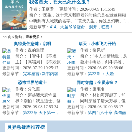
我名黄天，苍天已死什么鬼？
作者：玉庭君
更新时间：2026-08-09 15:15:49
简介：“医生，这十天来我睡着的时候总是在迷迷糊糊
中听到有人喊我的名字。”“黄天先生，你这是幻听。”...
最新章节：
414、大圣爷爷饶命，洞开，狂妄！
<< 向左滑动，查看更多：
奥特曼任意键：启明
诸天：小李飞刀开始
作者：说的道理
作者：柳风折
简介：【智斗】【不虐
简介：”本人才情绝世，从
主】【高端局】【不毁原
微末中崛起，剑斗群雄，
更新时间：2026-07-29 19:25:17
剧人设】这个世界，防卫
更新时间：2026-08-09 20:38:06
掌压诸魔，现在成为天下
最新章节：
队由各种重量级成员构成:
完本感言+新书内容
最新章节：
公认的武林神话了，你这
第22章 ：大婚
+推一本万订骑士文《谁让他当假
总监城府深...
外挂才来...
恐怖世界的道士
同时穿越：全员杂鱼？
面骑士的！》
作者：分飞雁
作者：废宅名
简介：穿越诸天恐怖世
简介：林如海穿越了，却
界？别怕！我是道士。修
同时穿越了诸天万界，但
更新时间：2026-08-08 17:53:34
道抓鬼、镇尸降妖，斩诸
更新时间：2026-08-10 00:55:17
他穿越的身份，每一个都
最新章节：
天妖魔鬼怪。炼丹符箓、
第222章 天下第一，
最新章节：
是杂鱼。就连同时穿越的
第四百六十章 高句丽
道德真仙
仙神道果，修...
之变
金手指，也...
灵异悬疑周推荐榜