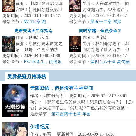
简介：【你已经开启灵魂
简介：人在诡秘世界，同
宫殿！】楚阳穿越火影世
时穿越万界。继承遗产，
更新时间：2026-08-10 01:14:12
界，成为千手一族一员，
更新时间：2026-08-10 01:47:47
横行诸天。塔罗会，他是
最新章节：
但似乎穿越的有点早，穿
第1114章 跑
最新章节：
愚者最信赖的挚友。坐忘
第五十二章 试探
越忍村都还...
道，他是红...
史蒂夫诸天生存指南
同时穿越：全员杂鱼？
作者：秋逸洛安阳
作者：废宅名
简介：小伙打完末影龙之
简介：林如海穿越了，却
后，只是上个厕所的功
同时穿越了诸天万界，但
更新时间：2026-08-10 00:51:30
夫，回来就发现游戏里控
更新时间：2026-08-10 00:55:17
他穿越的身份，每一个都
最新章节：
制的角色不见了。《我的
E37:不杀生，仇恨永
最新章节：
是杂鱼。就连同时穿越的
第四百六十章 高句丽
无止息
世界》的主角...
之变
金手指，也...
灵异悬疑月推荐榜
无限恐怖，但是没有主神空间
作者：闪耀银河系
更新时间：2026-07-22 02:58:01
简介：【想知道生命的意义吗？想真的活着吗？】【是/
否】罗天点下了是。“然后呢？”“然后我的存款就被...
最新章节：
第四百四十七章 年兽
伊塔纪元
作者：虾写
更新时间：2026-08-09 13:45:30