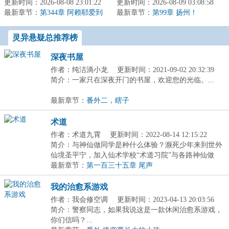
更新时间：2026-08-08 23:01:22
警察的救世主”已经消失整
更新时间：2026-08-09 03:08:58
边轻叹情为何物。我曾与
最新章节：
整两月！》《神奇的破案
第344章 阿赖耶爱到
最新章节：
人在佛前叩首，与人在崖
第99章 扬州！
为士郎而死
技巧...
顶纵观云卷云...
灵异悬疑总推荐榜
深夜书屋
作者：纯洁滴小龙
更新时间：2021-09-02 20:32:39
简介：一家只在深夜开门的书屋，欢迎您的光临。...
最新章节：
番外二，瞎子
术道
作者：术道九霄
更新时间：2022-08-14 12:15:22
简介：与神仙做同学是种什么体验？濒死少年来到世外
仙境圣平宁，加入仙术学校“术道习院”与各路神仙做
同...
最新章节：
第一百三十五章 尾声
我的治愈系游戏
作者：我会修空调
更新时间：2023-04-13 20:03:56
简介：警察同志，如果我说这是一款休闲治愈系游戏，
你们信吗？...