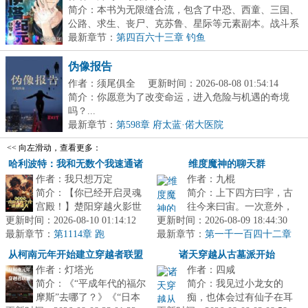
简介：本书为无限缝合流，包含了中恐、西童、三国、
公路、求生、丧尸、克苏鲁、星际等元素副本。战斗系
统...
最新章节：
第四百六十三章 钓鱼
伪像报告
作者：须尾俱全
更新时间：2026-08-08 01:54:14
简介：你愿意为了改变命运，进入危险与机遇的奇境
吗？...
最新章节：
第598章 府太蓝·偌大医院
<< 向左滑动，查看更多：
哈利波特：我和无数个我速通诸
维度魔神的聊天群
作者：我只想万定
作者：九棍
天
简介：【你已经开启灵魂
简介：上下四方曰宇，古
宫殿！】楚阳穿越火影世
往今来曰宙。一次意外，
更新时间：2026-08-10 01:14:12
界，成为千手一族一员，
更新时间：2026-08-09 18:44:30
令林宇身死穿越，但在穿
最新章节：
但似乎穿越的有点早，穿
第1114章 跑
最新章节：
越途中，他又意外撞上了
第一千一百四十二章
越忍村都还...
水庸土地，速来见我！
一个刚刚孕...
从柯南元年开始建立穿越者联盟
诸天穿越从古墓派开始
作者：灯塔光
作者：四咸
简介：《“平成年代的福尔
简介：我见过小龙女的
摩斯”去哪了？》《“日本
痴，也体会过有仙子在耳