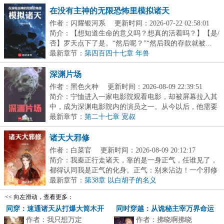
在没有主神的无限恐怖里模拟诸天
作者：闪耀银河系
更新时间：2026-07-22 02:58:01
简介：【想知道生命的意义吗？想真的活着吗？】【是/
否】罗天点下了是。“然后呢？”“然后我的存款就被...
最新章节：
第四百四十七章 年兽
深渊片场
作者：黑色火种
更新时间：2026-08-09 22:39:51
简介：宁恤进入一家电影院观看电影，却被屏幕拉入其
中，成为深渊电影院内的演员之一。从今以后，他需要
不...
最新章节：
第二十七章 宽叔
诸天大邪修
作者：白菜官
更新时间：2026-08-09 20:12:17
简介：我秦正行走诸天，靠的是一身正气，任谁见了，
都得认同我是正气的化身。正气：别来沾边！一个邪修
在...
最新章节：
第38章 以白胡子的名义
<< 向左滑动，查看更多：
同穿：速通诸天从打爆大筒木开
同时穿越：从诡秘主宰万界命运
作者：我只想万定
作者：拂晓啊拂晓
始