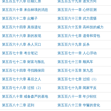
第五百五十八章 巨额汇票
第五百五十九章 迷失方向
第五百六十章 来自林瑛的消息
第五百六十一章 心怀叵测
第五百六十二章 幺蛾子
第五百六十三章 武力震慑
第五百六十四章 真假遗址
第五百六十五章 高科技的威力
第五百六十六章 新的发现
第五百六十七章 遗骨和背包
第五百六十八章 杀人灭口
第五百六十九章 反杀
第五百七十章 考古笔记
第五百七十一章 人心浮动
第五百七十二章 财富与叛乱
第五百七十三章 顺风车
第五百七十四章 寻找顾保田
第五百七十五章 第九恶
第五百七十六章 幕后之人
第五百七十七章 过招（1）
第五百七十八章 过招（2）
第五百七十九章 闻家平反
第五百八十章 戒备森严的基地
第五百八十一章 年少轻狂
第五百八十二章 迟到
第五百八十三章 华鬘的变化