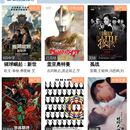
科幻片
日韩动漫
国产剧
HD中字
已完结
完结
猩球崛起：新世
盖亚奥特曼
孤战
界
欧文·泰格,弗蕾娅·艾
吉冈毅志,渡边裕之,宇
苗圃,王铭铎,冯恩鹤,刘
伦,凯文·杜兰,皮特
梶刚士,高野八诚,桥本
钇彤,史梵希,张桐,姚
国产剧
纪录片
女频恋爱
已完结
HD
全91集