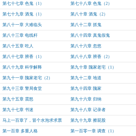
第七十七章 色鬼（1）
第七十八章 色鬼（2）
第七十九章 酒鬼（1）
第八十章 酒鬼（2）
第八十一章 大难临头
第八十二章 抓鬼
第八十三章 电线杆
第八十四章 真鬼假鬼
第八十五章 吃人
第八十六章 忽悠
第八十七章 辨香（1）
第八十八章 辨香（2）
第八十九章 科学解释
第九十章 隗家老宅（1）
第九十一章 隗家老宅（2）
第九十二章 地道
第九十三章 警局食堂
第九十四章 隗家
第九十五章 震怒
第九十六章 归纳
第九十七章 书迷
第九十八章 记录者
马上一百章了，冒个水泡求求票
第九十九章 擦屁股
第一百章 多重人格
第一百零一章 调查（1）