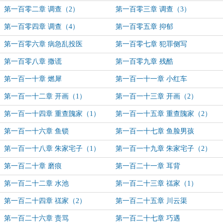
第一百零二章 调查（2）
第一百零三章 调查（3）
第一百零四章 调查（4）
第一百零五章 抑郁
第一百零六章 病急乱投医
第一百零七章 犯罪侧写
第一百零八章 撒谎
第一百零九章 残酷
第一百一十章 燃犀
第一百一十一章 小红车
第一百一十二章 开画（1）
第一百一十三章 开画（2）
第一百一十四章 重查隗家（1）
第一百一十五章 重查隗家（2）
第一百一十六章 鱼锁
第一百一十七章 鱼脸男孩
第一百一十八章 朱家宅子（1）
第一百一十九章 朱家宅子（2）
第一百二十章 磨痕
第一百二十一章 耳背
第一百二十二章 水池
第一百二十三章 禚家（1）
第一百二十四章 禚家（2）
第一百二十五章 川云渠
第一百二十六章 责骂
第一百二十七章 巧遇