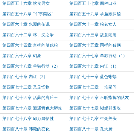
第四百五十六章 饮食男女
第四百五十七章 四种口业
第四百五十八章 “军事禁区”
第四百五十九章 承圣殿探秘
第四百六十章 水潭的传说
第四百六十一章 粉衣女人
第四百六十二章 林、沈之争
第四百六十三章 故意闹掰
第四百六十四章 言桄的脑残粉
第四百六十五章 同样的伎俩
第四百六十六章 幻象
第四百六十七章 单独行动（1）
第四百六十八章 单独行动（2）
第四百六十九章 内讧（1）
第四百七十章 内讧（2）
第四百七十一章 蓝色蜥蜴
第四百七十二章 又见怪物
第四百七十三章 一堆疑问
第四百七十四章 活葬的鹿丘王
第四百七十五章 不听指挥的队友
第四百七十六章 遭遇青色大蟒蛇
第四百七十七章 蜥蜴群围攻
第四百七十八章 邱万昌牺牲
第四百七十九章 生死关头
第四百八十章 韩毅的变化
第四百八十一章 孔大厨