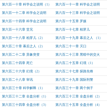
第六百一十章 科学会之说明（1）
第六百一十一章 科学会之说明
（2）
第六百一十二章 科学会之说明
第六百一十三章 科学会之说明
（3）
（4）
第六百一十四章 科学会之说明
第六百一十五章 罗媒
（5）
第六百一十六章 堂兄
第六百一十七章 柏芽儿
第六百一十八章 柏芽儿（2）
第六百一十九章 幕后之人 （1）
第六百二十章 幕后之人（2）
第六百二十一章 灭口
第六百二十二章 异象突变
第六百二十三章 黑暗中的交火
第六百二十四章 死亡
第六百二十五章 幻境（1）
第六百二十六章 幻境（2）
第六百二十七章 探路先锋
第六百二十八章 审讯
第六百二十九章 国际刑警
第六百三十章 科学解释（1）
第六百三十一章 两个例子
第六百三十二章 全盘分析（1）
第六百三十三章 全盘分析（2）
第六百三十四章 全盘分析（3）
第六百三十五章 全盘分析（4）