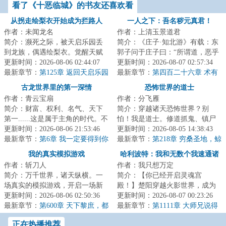
看了《十恶临城》的书友还喜欢看
从拐走绘梨衣开始成为拦路人
一人之下：吾名秽元真君！
作者：未闻龙名
作者：上清玉景道君
简介：濒死之际，被天启乐园丢
简介：《庄子·知北游》有载：东
到龙族，偶遇绘梨衣。觉醒天赋
郭子问于庄子曰：“所谓道，恶乎
【拦路人】。绘梨衣：“你也要过
更新时间：2026-08-06 02:44:07
在？”庄子曰：“无所不在。”东郭
更新时间：2026-08-07 02:57:34
马路吗？”关...
最新章节：
第125章 返回天启乐园
子曰：...
最新章节：
第四百二十六章 术有
二象
古龙世界里的第一深情
恐怖世界的道士
作者：青云宝扇
作者：分飞雁
简介：财富、权利、名气、天下
简介：穿越诸天恐怖世界？别
第一......这是属于主角的时代。不
怕！我是道士。修道抓鬼、镇尸
过对方云华来说，他更喜欢坐看
更新时间：2026-08-06 21:53:46
降妖，斩诸天妖魔鬼怪。炼丹符
更新时间：2026-08-05 14:38:43
主角翻雨覆...
最新章节：
第6章 我一定要得到你
箓、仙神道果，修...
最新章节：
第218章 穷桑圣地，鲸
吞天下
我的真实模拟游戏
哈利波特：我和无数个我速通诸
作者：斩刀人
作者：我只想万定
天
简介：万千世界，诸天纵横。一
简介：【你已经开启灵魂宫
场真实的模拟游戏，开启一场新
殿！】楚阳穿越火影世界，成为
的人生。年的世界，当别人都在
更新时间：2026-08-06 02:50:36
千手一族一员，但似乎穿越的有
更新时间：2026-08-07 00:23:26
下海经商，当二...
最新章节：
第600章 天下黎庶，都
点早，穿越忍村都还...
最新章节：
第1111章 大师兄说得
有不该死的理由
对
正在热播推荐