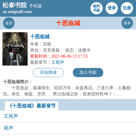
松泰书院
手机版
临时
登录
注册
书架
m.songtai8.com
十恶临城
返回
菜单
十恶临城
作者：言桄
类别：灵异悬疑
状态：连载中
更新时间：2021-06-06 13:17:53
最新章节：
又尾声
开始阅读
加入书架
十恶临城简介：
十恶迭起，诡谲渐生。轮回万年，命盘再启。三道六界，人魔相
抗。杀生、偷盗、淫邪......黑云临城之际，谁来扭转乾坤？：...
《十恶临城》最新章节
又尾声
尾声