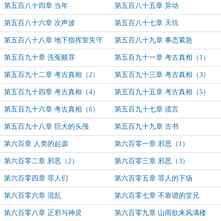
第五百八十四章 当年
第五百八十五章 异动
第五百八十六章 次声波
第五百八十七章 天坑
第五百八十八章 地下指挥室失守
第五百八十九章 事态紧急
第五百九十章 洗冤赎罪
第五百九十一章 考古真相（1）
第五百九十二章 考古真相（2）
第五百九十三章 考古真相（3）
第五百九十四章 考古真相（4）
第五百九十五章 考古真相（5）
第五百九十六章 考古真相（6）
第五百九十七章 谎言
第五百九十八章 巨大的头颅
第五百九十九章 古书
第六百章 人类的起源
第六百零一章 邪恶（1）
第六百零二章 邪恶（2）
第六百零三章 邪恶（3）
第六百零四章 罪人们
第六百零五章 罪人的下场
第六百零六章 混乱
第六百零七章 不靠谱的堂兄
第六百零八章 正邪与神灵
第六百零九章 山雨欲来风满楼