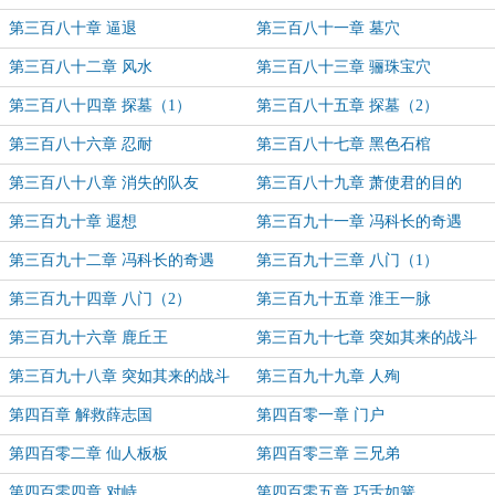
第三百八十章 逼退
第三百八十一章 墓穴
第三百八十二章 风水
第三百八十三章 骊珠宝穴
第三百八十四章 探墓（1）
第三百八十五章 探墓（2）
第三百八十六章 忍耐
第三百八十七章 黑色石棺
第三百八十八章 消失的队友
第三百八十九章 萧使君的目的
第三百九十章 遐想
第三百九十一章 冯科长的奇遇
（1）
第三百九十二章 冯科长的奇遇
第三百九十三章 八门（1）
（2）
第三百九十四章 八门（2）
第三百九十五章 淮王一脉
第三百九十六章 鹿丘王
第三百九十七章 突如其来的战斗
（1）
第三百九十八章 突如其来的战斗
第三百九十九章 人殉
（2）
第四百章 解救薛志国
第四百零一章 门户
第四百零二章 仙人板板
第四百零三章 三兄弟
第四百零四章 对峙
第四百零五章 巧舌如簧