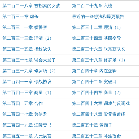
第二百二十八章 被拐卖的女孩
第二百二十九章 六楼
第二百三十章 虐杀
最近的一些想法和爆更预告
第二百三十一章 躲警察
第二百三十二章 理清（1）
第二百三十三章 理清（2）
第二百三十四章 基因变异
第二百三十五章 指纹缺失
第二百三十六章 联系蒜队长
第二百三十七章 误会大发了
第二百三十八章 修罗场（1）
第二百三十九章 修罗场（2）
第二百四十章 内在逻辑
第二百四十一章 停战协议
第二百四十二章 突破口
第二百四十三章 商量（1）
第二百四十四章 商量（2）
第二百四十五章 合作
第二百四十六章 调戏与反调戏
第二百四十七章 萧使君
第二百四十八章 梁元帝萧绎
第二百四十九章 江陵焚书
第二百五十章 黄瘸子
第二百五十一章 入元辰宫
第二百五十二章 补油改命