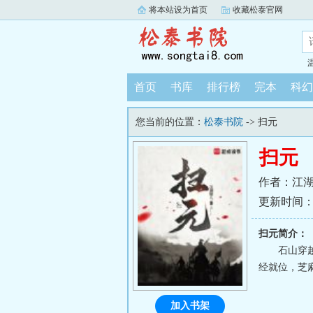
将本站设为首页
收藏松泰官网
首页
书库
排行榜
完本
科幻
您当前的位置：
松泰书院
-> 扫元
扫元
作者：江
更新时间：202
扫元简介：
石山穿
经就位，芝麻
加入书架