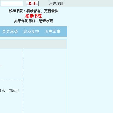
：
用户注册
松泰书院：看啥都有、更新最快
松泰书院
如果你觉得好，恳请收藏
灵异悬疑
游戏竞技
历史军事
中
什么，内应已