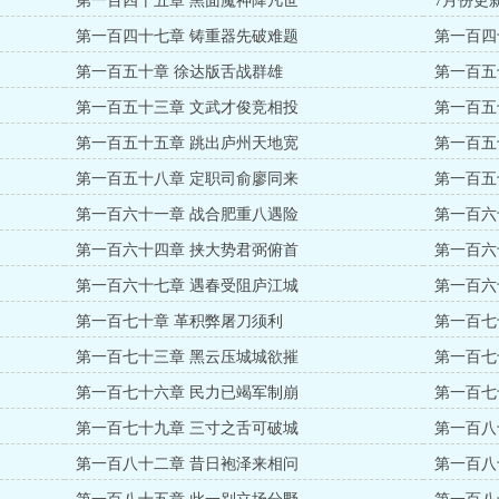
第一百四十五章 黑面魔神降凡世
7月份更
第一百四十七章 铸重器先破难题
第一百四
第一百五十章 徐达版舌战群雄
第一百五
第一百五十三章 文武才俊竞相投
第一百五
第一百五十五章 跳出庐州天地宽
第一百五
第一百五十八章 定职司俞廖同来
第一百五
第一百六十一章 战合肥重八遇险
第一百六
第一百六十四章 挟大势君弼俯首
第一百六
第一百六十七章 遇春受阻庐江城
第一百六
第一百七十章 革积弊屠刀须利
第一百七
第一百七十三章 黑云压城城欲摧
第一百七
第一百七十六章 民力已竭军制崩
第一百七
第一百七十九章 三寸之舌可破城
第一百八
第一百八十二章 昔日袍泽来相问
第一百八