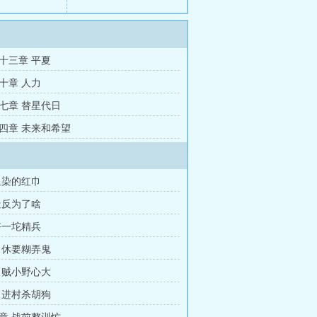
十三章 平夏
十章 人力
七章 替星代日
四章 未来和希望
血染的红巾
造反为了啥
好一坨精兵
 休要糊弄鬼
 贼小野心大
 进村杀胡狗