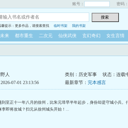
账号：
密码
温馨提示：更多作品，请搜索查找
临时书架
我的书架
未来
都市重生
二次元
仙侠武侠
玄幻奇幻
女生言情
湖野人
类别：历史军事
状态：连载
6-07-01 23:13:56
最新章节：
完本感言
越到至正十一年八月的徐州，比朱元璋早半年起步，身份却是守城小兵。
李即将攻城？扫元从徐州城头开始！...