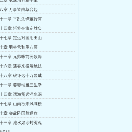
五章 取濠州群豪毕至
八章 万事皆由草台起
十一章 平乱先锋董抟霄
十四章 斩将夺旗定胜负
十七章 定远对国用出山
十章 羽林营和重八哥
十三章 元帅帐前罢歌舞
十六章 遇春来投展绝技
十八章 破怀远十万显威
十一章 娶妻端雅三生幸
十四章 话海贸远洋水深
十七章 山雨欲来风满楼
十章 突敌阵国胜退敌
十三章 池水如冰封冤魂