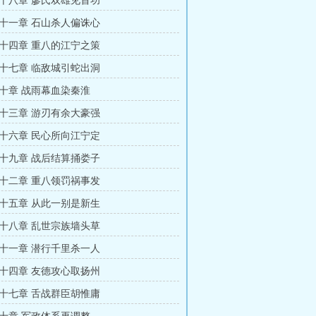
十八章 廖氏双雄见首功
十一章 石山杀人偏诛心
十四章 重八的江宁之策
十七章 临敌城引蛇出洞
十章 战雨幕血染秦淮
十三章 游刃有余大豪强
十六章 民心所向江宁定
十九章 战后结算捅娄子
十二章 重八领罚祸事发
十五章 从此一别是新生
十八章 乱世宗族墙头草
十一章 潜行千里杀一人
十四章 友德攻心取扬州
十七章 舌战群臣胡惟庸