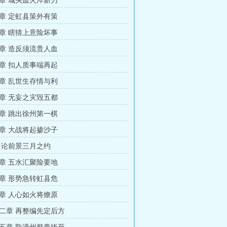
章 城头血火淬新刃
章 定虹县策外有策
章 瞎猜上意险坏事
章 造反须流贵人血
章 扣人质事端再起
章 乱世生存情与利
章 无妄之灾毁五都
章 跳出徐州第一棋
章 大战将起掺沙子
 论前景三月之约
章 五水汇聚险要地
章 形势急转虹县危
章 人心如火将燎原
二章 再整编先定后方