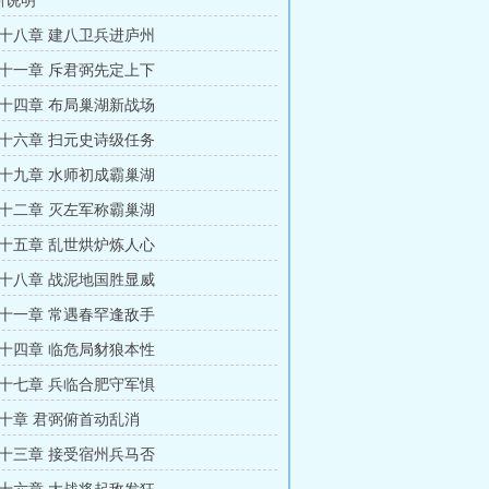
新说明
十八章 建八卫兵进庐州
十一章 斥君弼先定上下
十四章 布局巢湖新战场
十六章 扫元史诗级任务
十九章 水师初成霸巢湖
十二章 灭左军称霸巢湖
十五章 乱世烘炉炼人心
十八章 战泥地国胜显威
十一章 常遇春罕逢敌手
十四章 临危局豺狼本性
十七章 兵临合肥守军惧
十章 君弼俯首动乱消
十三章 接受宿州兵马否