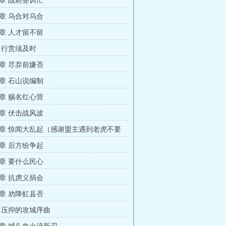
章 战前整训忙
章 乌合对乌合
章 人才留不留
 行赏须及时
章 尽弃前嫌否
章 石山说编制
章 赐名红心营
章 伏击战风波
章 惊闻大乱起（感谢盟主遇到老虎不要
章 后方纷争起
章 要什么民心
章 抗虏义捐会
章 劝降虹县否
 压抑的攻城序曲