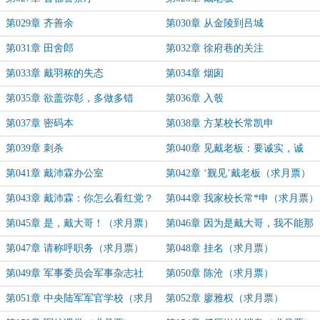
第029章 齐善余
第030章 从金陵到吕城
第031章 田舍郎
第032章 徐府巷的关注
第033章 戴羽秾的失态
第034章 烟囱
第035章 欲盖弥彰，多做多错
第036章 入彀
第037章 密码本
第038章 方某校长常凯申
第039章 刺杀
第040章 见戴老板：要诚实，诚
实，诚实！
第041章 戴沛霖办公室
第042章 ‘觐见’戴老板（求月票）
第043章 戴沛霖：你怎么看红党？
第044章 我家校长常*申（求月票）
第045章 是，戴大哥！（求月票）
第046章 因为是戴大哥，我不能那
么做！（求月票）
第047章 请称呼职务（求月票）
第048章 挂名（求月票）
第049章 军事委员会军事杂志社
第050章 陈沧（求月票）
（求月票）
第051章 中央陆军军官学校（求月
第052章 廖雅权（求月票）