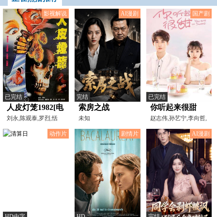
影视解说
AI漫剧
国产剧
已完结
完结
已完结
人皮灯笼1982[电
索房之战
你听起来很甜
影解说]
刘永,陈观泰,罗烈,恬
未知
赵志伟,孙艺宁,李向哲,
妮,楚湘云
陈诗敏,丁笑滢,宗赢,
动作片
剧情片
AI漫剧
HD中字
HD
完结