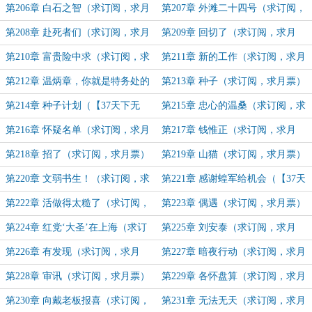
阅，求月票）
银盟加更3/20）
第206章 白石之智（求订阅，求月
第207章 外滩二十四号（求订阅，
票）
求月票）
第208章 赴死者们（求订阅，求月
第209章 回切了（求订阅，求月
票）
票）
第210章 富贵险中求（求订阅，求
第211章 新的工作（求订阅，求月
月票）
票）
第212章 温炳章，你就是特务处的
第213章 种子（求订阅，求月票）
人！（求订阅，求月票）
第214章 种子计划（【37天下无
第215章 忠心的温桑（求订阅，求
双】白银盟加更4/20）
月票）
第216章 怀疑名单（求订阅，求月
第217章 钱惟正（求订阅，求月
票）
票）
第218章 招了（求订阅，求月票）
第219章 山猫（求订阅，求月票）
第220章 文弱书生！（求订阅，求
第221章 感谢蝗军给机会（【37天
月票）
下无双】白银盟加更5/20）
第222章 活做得太糙了（求订阅，
第223章 偶遇（求订阅，求月票）
求月票）
第224章 红党‘大圣’在上海（求订
第225章 刘安泰（求订阅，求月
阅求月票）
票）
第226章 有发现（求订阅，求月
第227章 暗夜行动（求订阅，求月
票）
票）
第228章 审讯（求订阅，求月票）
第229章 各怀盘算（求订阅，求月
票）
第230章 向戴老板报喜（求订阅，
第231章 无法无天（求订阅，求月