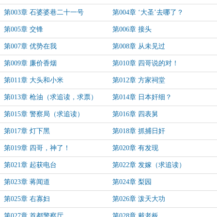
第003章 石婆婆巷二十一号
第004章 ‘大圣’去哪了？
第005章 交锋
第006章 接头
第007章 优势在我
第008章 从未见过
第009章 廉价香烟
第010章 四哥说的对！
第011章 大头和小米
第012章 方家祠堂
第013章 枪油（求追读，求票）
第014章 日本奸细？
第015章 警察局（求追读）
第016章 四表舅
第017章 灯下黑
第018章 抓捕日奸
第019章 四哥，神了！
第020章 有发现
第021章 起获电台
第022章 发嫁（求追读）
第023章 蒋闻道
第024章 梨园
第025章 右寡妇
第026章 泼天大功
第027章 首都警察厅
第028章 戴老板