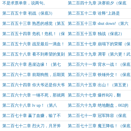
五更）
不是求票单章，说两句。
第二百四十九章 决赛前夕（保底
2）
第二百五十章 初战（保底3）
第二百五十二章 诠释“上路是
爹”（保底4）
第二百五十三章 熟悉的感觉（第五
第二百五十三章 shut down!（第六
更！）
更！）
第二百五十四章 危机！危机！（保
第二百五十五章 独战（保底2）
底1）
第二百五十六章 战至最后一滴血！
第二百五十七章 崩塌下的荣耀（保
（保底3）
底4）
第二百五十八章 看不到希望的复刻
第二百五十九章 凋零（第六更！武
（第五更！）
当派创始人盟加更1）
第二百六十章 悬崖边缘！（第七
第二百六十一章 背水一战！（保底
更！武当派创始人盟加更2）
1）
第二百六十二章 前期狗熊，后期英
第二百六十三章 铁锤外交！（保底
雄！（保底2）
3）
第二百六十四章 你大爷还是你大爷
第二百六十五章 出山！（第五更）
（保底4）
第二百六十六章 一锤不死，那就两
第二百六十七章 爆炸R闪，翻
锤！（第六更！）
盘？！（第七更！）
第二百六十八章 lv up！（第八
第二百六十九章 绝地翻盘，002的
更！）
救赎！（今日保底1）
第二百七十章 赢了血赚，输了不
第二百七十一章 冠军阵容（保底
亏！（保底2）
3）
第二百七十二章 烈火刀，月牙斧
第二百七十三章 魔王降临！（保底