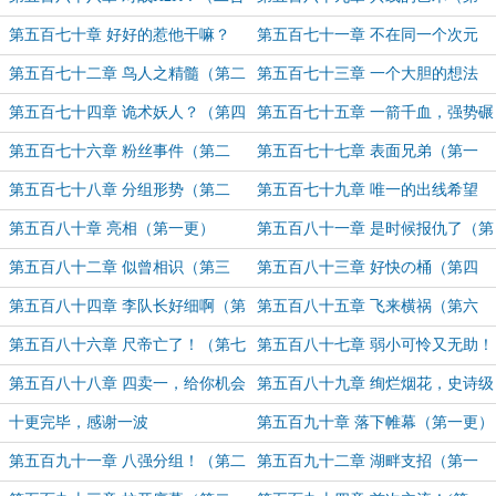
一）
更）
第五百七十章 好好的惹他干嘛？
第五百七十一章 不在同一个次元
（第二更）
（第一更）
第五百七十二章 鸟人之精髓（第二
第五百七十三章 一个大胆的想法
更）
（第三更）（零华浮落万赏加更）
第五百七十四章 诡术妖人？（第四
第五百七十五章 一箭千血，强势碾
更）（为嗥乚万赏加更）
压（第一更）
第五百七十六章 粉丝事件（第二
第五百七十七章 表面兄弟（第一
更）
更）
第五百七十八章 分组形势（第二
第五百七十九章 唯一的出线希望
更）
（自闭了）
第五百八十章 亮相（第一更）
第五百八十一章 是时候报仇了（第
二更）
第五百八十二章 似曾相识（第三
第五百八十三章 好快の桶（第四
更！）
更！）
第五百八十四章 李队长好细啊（第
第五百八十五章 飞来横祸（第六
五更！）
更！）
第五百八十六章 尺帝亡了！（第七
第五百八十七章 弱小可怜又无助！
更！）
（第八更！）
第五百八十八章 四卖一，给你机会
第五百八十九章 绚烂烟花，史诗级
又如何？！（第九更！）
团灭！（十更求订阅！）
十更完毕，感谢一波
第五百九十章 落下帷幕（第一更）
第五百九十一章 八强分组！（第二
第五百九十二章 湖畔支招（第一