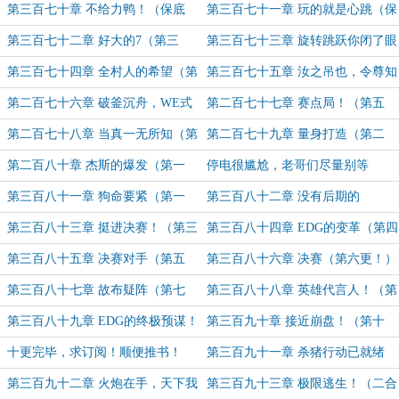
势！（保底2）
四千字大章求订阅！）
第三百七十章 不给力鸭！（保底
第三百七十一章 玩的就是心跳（保
1）
底2）
第三百七十二章 好大的7（第三
第三百七十三章 旋转跳跃你闭了眼
更！）
（第一更）
第三百七十四章 全村人的希望（第
第三百七十五章 汝之吊也，令尊知
二更）
否？（第三更）
第二百七十六章 破釜沉舟，WE式
第二百七十七章 赛点局！（第五
体系！（第四更）
更！）
第二百七十八章 当真一无所知（第
第二百七十九章 量身打造（第二
一更）
更）
第二百八十章 杰斯的爆发（第一
停电很尴尬，老哥们尽量别等
更）
第三百八十一章 狗命要紧（第一
第三百八十二章 没有后期的
更）
Sac（第二更）
第三百八十三章 挺进决赛！（第三
第三百八十四章 EDG的变革（第四
更）
更！）
第三百八十五章 决赛对手（第五
第三百八十六章 决赛（第六更！）
更！）
第三百八十七章 故布疑阵（第七
第三百八十八章 英雄代言人！（第
更！）
八更！）
第三百八十九章 EDG的终极预谋！
第三百九十章 接近崩盘！（第十
（第九更！）
更！）
十更完毕，求订阅！顺便推书！
第三百九十一章 杀猪行动已就绪
（二合一）
第三百九十二章 火炮在手，天下我
第三百九十三章 极限逃生！（二合