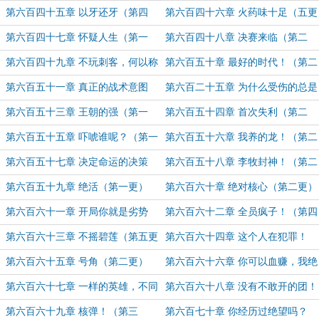
更）
更！）
第六百四十五章 以牙还牙（第四
第六百四十六章 火药味十足（五更
更！）
求月票！）
第六百四十七章 怀疑人生（第一
第六百四十八章 决赛来临（第二
更）
更）
第六百四十九章 不玩刺客，何以称
第六百五十章 最好的时代！（第二
王？（第一更）
更）
第六百五十一章 真正的战术意图
第六百二十五章 为什么受伤的总是
我？
第六百五十三章 王朝的强（第一
第六百五十四章 首次失利（第二
更）
更）
第六百五十五章 吓唬谁呢？（第一
第六百五十六章 我养的龙！（第二
更）
更）
第六百五十七章 决定命运的决策
第六百五十八章 李牧封神！（第二
（第一更）
更）
第六百五十九章 绝活（第一更）
第六百六十章 绝对核心（第二更）
第六百六十一章 开局你就是劣势
第六百六十二章 全员疯子！（第四
了！（第三更！）
更！）
第六百六十三章 不摇碧莲（第五更
第六百六十四章 这个人在犯罪！
求月票！）
（第一更）
第六百六十五章 号角（第二更）
第六百六十六章 你可以血赚，我绝
对不亏（第三更！）
第六百六十七章 一样的英雄，不同
第六百六十八章 没有不敢开的团！
的定位（第一更）
（第二更）
第六百六十九章 核弹！（第三
第六百七十章 你经历过绝望吗？