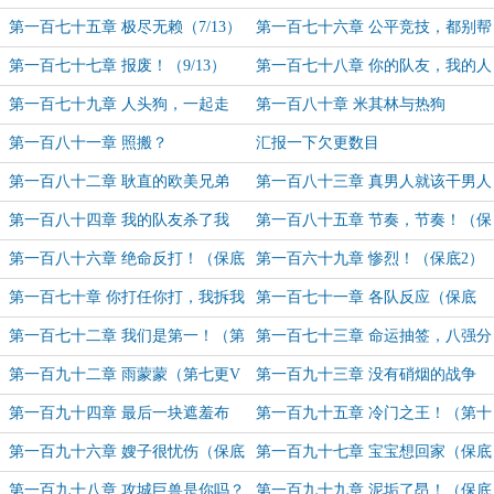
（5/13）
第一百七十五章 极尽无赖（7/13）
第一百七十六章 公平竞技，都别帮
忙（8/13）
第一百七十七章 报废！（9/13）
第一百七十八章 你的队友，我的人
头（10/13）
第一百七十九章 人头狗，一起走
第一百八十章 米其林与热狗
（11/13）
（12/13）
第一百八十一章 照搬？
汇报一下欠更数目
（13/13VIP_DIY盟加更17）
第一百八十二章 耿直的欧美兄弟
第一百八十三章 真男人就该干男人
（保底1）
（保底2）
第一百八十四章 我的队友杀了我
第一百八十五章 节奏，节奏！（保
(保底3）
底4）
第一百八十六章 绝命反打！（保底
第一百六十九章 惨烈！（保底2）
1）
第一百七十章 你打任你打，我拆我
第一百七十一章 各队反应（保底
的塔（保底3）
4）
第一百七十二章 我们是第一！（第
第一百七十三章 命运抽签，八强分
五更，为VIP_DIY盟加更18）
组！（第六更V盟加更19）
第一百九十二章 雨蒙蒙（第七更V
第一百九十三章 没有硝烟的战争
盟加更20）
（第八更！yhredlove盟加更1）
第一百九十四章 最后一块遮羞布
第一百九十五章 冷门之王！（第十
（第九更！yhredlove盟主加更2）
更！yhredlove盟主加更3）
第一百九十六章 嫂子很忧伤（保底
第一百九十七章 宝宝想回家（保底
1）
2）
第一百九十八章 攻城巨兽是你吗？
第一百九十九章 泥垢了昂！（保底