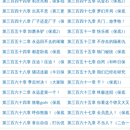
（保底1）
第三百四十四章 初次亮相，请多指
第三百四十五章 试金石（保底2）
教！（保底1）
第三百四十六章 出其不意（第三更
第三百四十七章 梦幻开局（保底
（加更））
1）
第三百四十八章 厂子还是厂子（保
第三百四十九章 关门，放李牧！
底2）
（保底1）
第三百五十章 卸磨杀驴（保底2）
第三百五十一章 快乐摇（保底1）
第三百五十二章 永远回不去的璀璨
第三百五十三章 不存在的隔夜仇
年代（保底2）
（四千字二合一）
第三百五十四章 都是卧底（保底
第三百五十五章 独门秘技（保底
1）
2）
第三百五十六章 压迫！压迫！（保
第三百五十七章 自闭（补昨日保
底1）
底）
第三百五十八章 骚话连篇（今日保
第三百五十九章 我们已经在研究
底1）
msi的对手了（保底2）
第三百六十章 季后对决！（大家除
第三百六十一章 干！（保底1）
夕快乐）
第三百六十二章 永远是第一个！
第三百六十三章 终极连招（保底
（保底2（祝大家新年快乐））
1）
第三百六十四章 致敬godv（保底
第三百六十五章 你看这个饼又大又
2）
圆（保底1）
第三百六十六章 呼你熊脸！（保底
第三百六十七章 全员恶人！（保底
2）
1）
第三百六十八章 拿出自信，打出优
第三百六十九章 不当人？（二合一