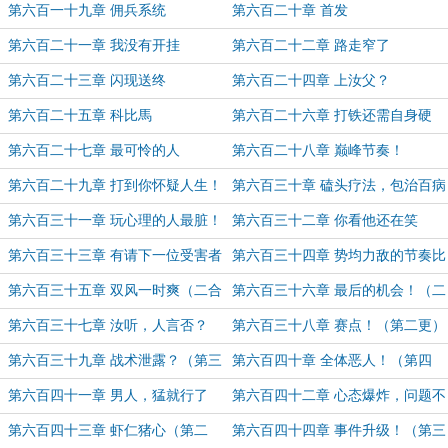
第六百一十九章 佣兵系统
第六百二十章 首发
第六百二十一章 我没有开挂
第六百二十二章 路走窄了
第六百二十三章 闪现送终
第六百二十四章 上汝父？
第六百二十五章 科比馬
第六百二十六章 打铁还需自身硬
第六百二十七章 最可怜的人
第六百二十八章 巅峰节奏！
第六百二十九章 打到你怀疑人生！
第六百三十章 磕头疗法，包治百病
（二合一）
第六百三十一章 玩心理的人最脏！
第六百三十二章 你看他还在笑
第六百三十三章 有请下一位受害者
第六百三十四章 势均力敌的节奏比
（二合一）
拼？（二合一）
第六百三十五章 双风一时爽（二合
第六百三十六章 最后的机会！（二
一）
合一）
第六百三十七章 汝听，人言否？
第六百三十八章 赛点！（第二更）
（第一更）
第六百三十九章 战术泄露？（第三
第六百四十章 全体恶人！（第四
更！）
更！）
第六百四十一章 男人，猛就行了
第六百四十二章 心态爆炸，问题不
（五更求月票）
大（第一更）
第六百四十三章 虾仁猪心（第二
第六百四十四章 事件升级！（第三