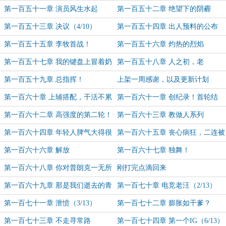
（保底1）
第一百五十一章 演员风生水起
第一百五十二章 绝望下的阴霾
（2/10）
（3/10）
第一百五十三章 决议（4/10）
第一百五十四章 出人预料的公布
（5/10）
第一百五十五章 李牧首战！
第一百五十六章 灼热的烈焰
（6/10）
（7/10）
第一百五十七章 我的键盘上冒着奶
第一百五十八章 人之初，老
（8/10VIP_DIY贺盟加更9）
YB（9/10VIP_DIY盟加更10）
第一百五十九章 总指挥！
上架一周感谢，以及更新计划
（10/10VIP_DIY盟加更11）
第一百六十章 上辅搭配，干活不累
第一百六十一章 创纪录！首轮结
（1/9）
束！（2/9）
第一百六十二章 高强度的第二轮！
第一百六十三章 教做人系列
（3/9）
（4/9）
第一百六十四章 年轻人脾气大得很
第一百六十五章 丧心病狂，二连被
（5/9VIP_DIY盟加更12）
动！（6/9VIP_DIY盟加更13）
第一百六十六章 解放
第一百六十七章 独舞！
kakao（7/9VIP_DIY盟加更14）
（8/9VIP_DIY盟主加更15）
第一百六十八章 你对普朗克一无所
刚打完点滴回来
知（9/9VIP_DIY盟加更16）
第一百六十九章 那是我们逝去的青
第一百七十章 电竞老汪（2/13）
春（1/13）
第一百七十一章 泄愤（3/13）
第一百七十二章 膨胀如干爹？
（4/13）
第一百七十三章 不走寻常路
第一百七十四章 第一个IG（6/13）