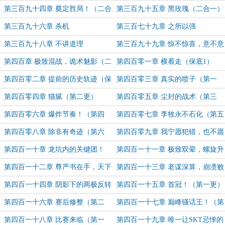
有！（二合一）
一）
第三百九十四章 奠定胜局！（二合
第三百九十五章 黑玫瑰（二合一）
一）
第三百九十六章 杀机
第三百七十九章 之所以强
第三百九十八章 不讲道理
第三百九十九章 惊不惊喜，意不意
外？
第四百章 极致混战，诡术魅影（二
第四百零一章 横着走（保底1）
合一）
第四百零二章 提前的历史轨迹（保
第四百零三章 真实的喷子（第一
底2）
更）
第四百零四章 猫腻（第二更）
第四百零五章 尘封的战术（第三
更！）
第四百零六章 爆炸节奏！（第四
第四百零七章 李牧永不石化（第五
更！）
更！）
第四百零八章 除非有奇迹（第六
第四百零九章 我宁愿犯错，也不愿
更！）
什么都不做（第一更）
第四百一十章 龙坑内的关键团！
第四百一十一章 极致双晕，螺旋升
（第二更）
天！（第三更！）
第四百一十二章 尊严书在手，天下
第四百一十三章 老谋深算，崩溃败
我有！（第一更）
亡（第二更）
第四百一十四章 阴影下的两极反转
第四百一十五章 首冠！（第一更）
（第三更！）
（卷二终章）
第四百一十六章 赛后修整（第二
第四百一十七章 巅峰骚话王！（第
更）
三更！）
第四百一十八章 比赛来临（第一
第四百一十九章 唯一让SKT忌惮的