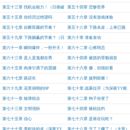
第五十三章 找机会能力！（日推破
第五十四章 悲惨世界
百加更）
第五十五章 你经历过绝望吗
第五十六章 没有游戏体验
第五十七章 自断双腿的节奏？
第五十八章 下路未皮，上单已骚
（日推破200加更！）
第五十九章 下路躺赢的节奏？（日
第六十章 准备发动
推200票加更！）
第六十一章 瞬间爆炸，一秒升天！
第六十二章 心疼阿态
第六十三章 是人是鬼都在秀
第六十四章 被抓的罪魁祸首
第六十五章 肉身引诱下的震撼
第六十六章 傻，但很好看
第六十七章 路还长
第六十八章 披荆斩棘！
第六十九章 花里胡哨的BP
第七十章 战幕拉开（为深夜YY舵
主成就加更）
第七十一章 核弹组合
第七十二章 狗子你变了
第七十三章 文明强拆
第七十四章 摧枯拉朽
第七十五章 信心
第七十六章 是谁在玩蛇？
第七十七章 李时珍的皮（深夜YY
第七十八章 亏了？赚了！（大章）