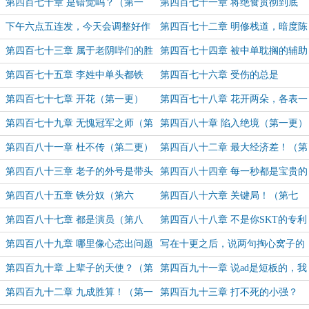
更！）
五更求订阅！）
第四百七十章 是错觉吗？（第一
第四百七十一章 将绝食贯彻到底
更）
（第二更）
下午六点五连发，今天会调整好作
第四百七十二章 明修栈道，暗度陈
息
仓（第一更）
第四百七十三章 属于老阴哔们的胜
第四百七十四章 被中单耽搁的辅助
利（第二更）
选手（第三更！）
第四百七十五章 李姓中单头都铁
第四百七十六章 受伤的总是
（第四更！）
bang（第五更！）
第四百七十七章 开花（第一更）
第四百七十八章 花开两朵，各表一
枝（第二更）
第四百七十九章 无愧冠军之师（第
第四百八十章 陷入绝境（第一更）
三更！）
第四百八十一章 杜不传（第二更）
第四百八十二章 最大经济差！（第
三更）
第四百八十三章 老子的外号是带头
第四百八十四章 每一秒都是宝贵的
大哥！（第四更！）
时间（第五更！）
第四百八十五章 铁分奴（第六
第四百八十六章 关键局！（第七
更！）
更！）
第四百八十七章 都是演员（第八
第四百八十八章 不是你SKT的专利
更！）
（第九更！）
第四百八十九章 哪里像心态出问题
写在十更之后，说两句掏心窝子的
了？！（第十更！）
话。
第四百九十章 上辈子的天使？（第
第四百九十一章 说ad是短板的，我
一更）
保证不打死他（第二更）
第四百九十二章 九成胜算！（第一
第四百九十三章 打不死的小强？