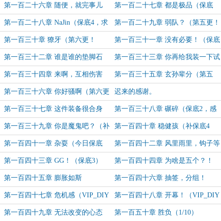
第一百二十六章 随便，就完事儿
第一百二十七章 都是极品（保底
了！（保底2）（求订阅，求月
3，求订阅，求月票！）
第一百二十八章 NaJin（保底4，求
第一百二十九章 弱队？（第五更！
票！）
订阅求月票！）
VIP_DIY冠名盟主1）
第一百三十章 獠牙（第六更！
第一百三十一章 没有必要！（保底
VIP_DIY盟冠名2）
1）
第一百三十二章 谁是谁的垫脚石
第一百三十三章 你再给我装一下试
（保底2）
试？（保底3）
第一百三十四章 来啊，互相伤害
第一百三十五章 玄孙辈分（第五
啊！（保底4）
更！VIP_DIY冠名盟主加更3）
第一百三十六章 你好骚啊（第六更
迟来的感谢。
VIP_DIY冠名盟4）
第一百三十七章 这件装备很合身
第一百三十八章 碾碎（保底2，感
（保底1）
谢VIP_DIY老哥又十万赏！）
第一百三十九章 你是魔鬼吧？（补
第一百四十章 稳健孩（补保底4
保底3）
更）
第一百四十一章 杂耍（今日保底
第一百四十二章 风里雨里，钩子等
1）
你（保底2）
第一百四十三章 GG！（保底3）
第一百四十四章 为啥是五个？！
（保底4）
第一百四十五章 膨胀如斯
第一百四十六章 抽签，分组！
（VIP_DIY贺盟加更5）（第七更）
（VIP_DIY贺盟）（第八更！）
第一百四十七章 危机感（VIP_DIY
第一百四十八章 开幕！（VIP_DIY
贺盟7）（第九更）
贺盟8）（第十更！）
第一百四十九章 无法改变的心态
第一百五十章 胜负（1/10）