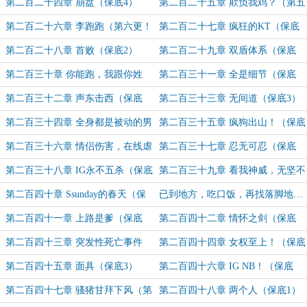
3）
第二百二十四章 崩盘（保底4）
第二百二十五章 欺负我鸡？（第五
更yhredlove盟加更9）
第二百二十六章 李跑跑（第六更！
第二百二十七章 疯狂的KT（保底
yhredlove盟加更10）
1）
第二百二十八章 首败（保底2）
第二百二十九章 双盾体系（保底
3）
第二百三十章 你能跑，我跟你姓
第二百三十一章 全是细节（保底
（保底4）
1）
第二百三十二章 声东击西（保底
第二百三十三章 无间道（保底3）
2）
第二百三十四章 全身都是被动的男
第二百三十五章 疯狗出山！（保底
人（保底4）
1）
第二百三十六章 情侣伤害，在线虐
第二百三十七章 忍无可忍（保底
狗（保底2）
3）
第二百三十八章 IG永不五杀（保底
第二百三十九章 看我神威，无坚不
4）
摧！（保底1）
第二百四十章 Ssunday的春天（保
已到地方，吃口饭，再找落脚地…
底2）
第二百四十一章 上路是爹（保底
第二百四十二章 情怀之剑（保底
1）
2）
第二百四十三章 突发性死亡事件
第二百四十四章 女权至上！（保底
（保底1）
2）
第二百四十五章 面具（保底3）
第二百四十六章 IG NB！（保底
4）
第二百四十七章 骚猪甘拜下风（第
第二百四十八章 两个人（保底1）