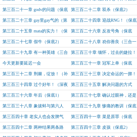
1）
底2）
第三百二十一章 godv的问题（保底
第三百二十二章 双杀（保底2）
1）
第三百二十三章 gay里gay气的（第
第三百二十四章 迎战RNG！（保底
三更）（加更）
1）
第三百二十五章 mata的实力！（保
第三百二十六章 反攻号角（保底
底2）
1）
第三百二十七章 假牛（保底2）
第三百二十八章 劝你善良（三合一
（2保底+1加更））
第三百二十九章 有一种英雄（三合
第三百三十章 缅怀，过去的婕拉！
一保底2加更1）
（三合一大章2保底1加更）
今天更新要延迟一会
第三百三十一章 冠军上单（保底
1）
第三百三十二章 荆棘，绽放！（补
第三百三十三章 决定命运的一掷！
昨日保底）
（二合一，今日两保底）
第三百三十四章 过个好年！（深夜
第三百三十五章 解决问题的方式
加更求订阅！）
（二合一今日保底）
第三百三十六章 年后（保底1）
第三百三十七章 确认过眼神，还是
那个人（保底2）
第三百三十八章 象拔蚌与第六人
第三百三十九章 惨痛的教训（保底
（保底1）
2）
第三百四十章 老实人也会发脾气
第三百四十一章 菜是原罪（保底
（保底1）
2）
第三百四十二章 两种结果两条路
第三百四十三章 皮孩（保底2）