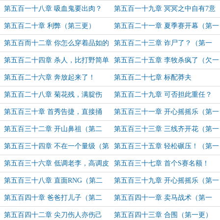
（第二更）
第五百一十八章 吸血鬼要出肉？
第五百一十九章 冥冥之中自有7意
（第一更）
（第二更）
第五百二十章 利弊（第三更）
第五百二十一章 夏季赛开幕（第一
更）
第五百而十二章 你怎么穿着品如的
第五百二十三章 诈尸了？（第一
衣服（第二更）
更）
第五百二十四章 杀人，比打野简单
第五百二十五章 李牧杀疯了（欠一
（第二更）
更）
第五百二十六章 奔放起来了！
第五百二十七章 标配莽夫
第五百二十八章 菊花残，满腚伤
第五百二十九章 可否担此重任？
（第二更）
第五百三十章 首秀告捷，直接捅
第五百三十一章 开心摇摇乐（第一
懵！（第二更）
更）
第五百三十二章 开山鼻祖（第二
第五百三十三章 三线齐开花（第一
更）
更）
第五百三十四章 不在一个量级（第
第五百三十五章 轻松碾压！（第一
二更）
更）
第五百三十六章 低调老李，高调皮
第五百三十七章 首个S赛名额！
牧（第二更）
（第一更）
第五百三十八章 直面RNG（第二
第五百三十九章 开心摇摇乐（第一
更）
更）
第五百四十章 爸爸打儿子（第二
第五百四十一章 卖马战术（第一
更）
更）
第五百四十二章 尖刀伤人亦伤己
第五百四十三章 合围（第一更）