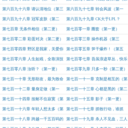
二更）
第六百九十六章 请认清地位（第三
第六百九十七章 转会风波（第一
更！）
更）
第六百九十八章 冠军皮肤（第二
第六百九十九章 CK大于LPL？
更）
（第一更）
第七百章 无条件相信（第二更）
第七百零一章 圈套（第一更）
第七百零二章 彩蛋对决（第二更）
第七百零三章 操作机器（第三
更！）
第七百零四章 野区是我家，关爱你
第七百零五章 笋干爆炸！（第五
我他（第四更！）
更！）
第七百零六章 人生如戏，全靠演技
第七百零七章 吾虽浪迹草丛，快乐
（第一更）
依然长存（第二更）
第七百零八章 汝听？（第一更）
第七百零九章 只多一秒（第二更）
第七百一十章 无形助攻，最为致命
第七百一十一章 克制是相互的（第
（第一更）
二更）
第七百一十二章 量身定做（第一
第七百一十三章 心都是黑的（第二
更）
更）
第七百一十四章 按耐不住寂寞（第
第七百一十五章 影子（第一更）
三更！）
第七百一十六章 年轻人想太多（第
第七百一十七章 抓牧行动，谁抓
二更）
谁？（第一更）
第七百一十八章 跨越一千五百码的
第七百一十九章 杀人不见血，三人