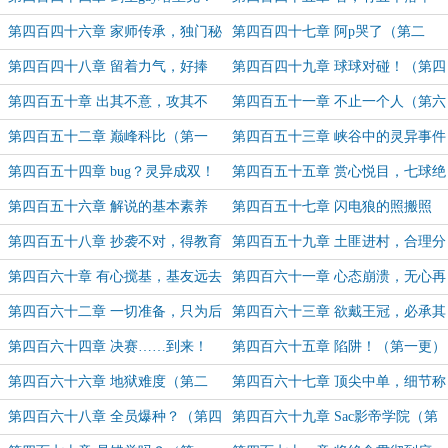
（第四更求订阅！）
的！（第五更求订阅！）
第四百四十六章 家师传承，独门秘
第四百四十七章 阿p哭了（第二
技（第一更）
更）
第四百四十八章 留着力气，好捧
第四百四十九章 球球对碰！（第四
杯！（第三更）
更！）
第四百五十章 出其不意，攻其不
第四百五十一章 不止一个人（第六
备！（第五更求订阅！）
更求订阅！）
第四百五十二章 巅峰科比（第一
第四百五十三章 峡谷中的灵异事件
更）
（第二更）
第四百五十四章 bug？灵异成双！
第四百五十五章 赏心悦目，七球绝
（第一更）
杀！（第二更）
第四百五十六章 解说的基本素养
第四百五十七章 闪电狼的照搬照
（第三更！）
旧？（第四更！）
第四百五十八章 抄袭不对，得教育
第四百五十九章 土匪进村，合理分
（第五更！）
配（第六更！）
第四百六十章 有心搅基，基友远去
第四百六十一章 心态崩溃，无心再
（第七更！）
战！(第八更！）
第四百六十二章 一切准备，只为后
第四百六十三章 欲戴王冠，必承其
天！（第九更！）
重！（第十更求订阅！）
第四百六十四章 决赛……到来！
第四百六十五章 陷阱！（第一更）
第四百六十六章 地狱难度（第二
第四百六十七章 顶尖中单，细节称
更）
王！（第三更）
第四百六十八章 全员爆种？（第四
第四百六十九章 Sac影帝学院（第