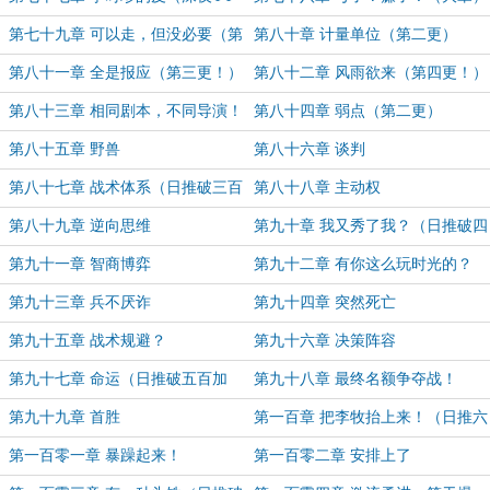
万赏加更！）
第七十九章 可以走，但没必要（第
第八十章 计量单位（第二更）
一更）
第八十一章 全是报应（第三更！）
第八十二章 风雨欲来（第四更！）
（为雅帝轩辕无忧老哥万赏加更！）
第八十三章 相同剧本，不同导演！
第八十四章 弱点（第二更）
（第一更）
第八十五章 野兽
第八十六章 谈判
第八十七章 战术体系（日推破三百
第八十八章 主动权
加更！）
第八十九章 逆向思维
第九十章 我又秀了我？（日推破四
百加更！）
第九十一章 智商博弈
第九十二章 有你这么玩时光的？
第九十三章 兵不厌诈
第九十四章 突然死亡
第九十五章 战术规避？
第九十六章 决策阵容
第九十七章 命运（日推破五百加
第九十八章 最终名额争夺战！
更！）
第九十九章 首胜
第一百章 把李牧抬上来！（日推六
百加更！）
第一百零一章 暴躁起来！
第一百零二章 安排上了