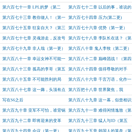
更！）
（第一更）
第六百七十一章 LPL的梦（第二
第六百七十二章 以后的事，谁说的
更）
准呢？（第三更！）
第六百七十三章 教你做人！（第一
第六百七十四章 压力(第二更)
更）
第六百七十五章 狂妄自大？（第三
第六百七十六章 优势（第一更）
更！）
第六百七十七章 灵魂游走，反攻号
第六百七十八章 李队长在送？（第
角！（第二更）
三更！）
第六百七十九章 非人哉（第一更）
第六百八十章 鬼人李牧（第二更）
第六百八十一章 幸运女神不可能一
第六百八十二章 巅峰团战！（第四
直眷顾（第三更！）
更！）
第六百八十三章 孤高的李哥（第五
第六百八十四章 值得尊敬的对手
更！）
（第六更！）
第六百八十五章 不可能胜利的局
第六百八十六章 千言万语，化作一
势？（第七更！）
句卧槽！（第八更！）
第六百八十七章 这一薅，头顶有点
第六百把十八章 世界聚焦，我
秃（第九更！）
们……是冠军！（第十更！）
写在S6之后
第六百八十九章 这一幕，似曾相识
（第一更）
第六百九十章 亚军不可怕，谁背锅
第六百九十一章 难得闲情逸致（第
谁尴尬（第二更）
三更！）
第六百九十二章 即将迎来的变革
第六百九十三章 猛人与ID（第五
（第四更！）
更！）
第六百九十四章 会议（第一更）
第六百九十五章 韩国人的算盘（第