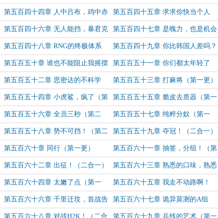
（第二更）
第五百四十四章 人中吕布，鸡中赤
第五百四十五章 求求你快当个人
兔（第二更）
吧！（第一更）
第五百四十六章 无人能挡，暴君克
第五百四十七章 是魄力，也是机会
烈！（第二更）
（第一更）
第五百四十八章 RNG的终极体系
第五百四十九章 你比韩国人差吗？
（第二更）
（第一更）
第五百五十章 谁也不能阻止我摇摆
第五百五十一章 你们都太年轻了
（第二更）
（第一更）
第五百五十二章 思密达的不科学
第五百五十三章 打麻将（第一更）
啊！（第二更）
第五百五十四章 小虎鲨，疯了（第
第五百五十五章 脆皮去质器（第一
二更）
更）
第五百五十六章 全员三秒（第二
第五百五十七章 纯粹分奴（第一
更）
更）
第五百五十八章 势不可挡！（第二
第五百五十九章 夺冠！（二合一）
更）
第五百六十章 同行（第一更）
第五百六十一章 抽签，分组！（第
二更）
第五百六十二章 出征！（二合一）
第五百六十三章 熟悉的口味，熟悉
的配方（二合一）
第五百六十四章 太嫩了点（第一
第五百六十五章 我走不动路啊！
更）
（第二更）
第五百六十六章 千里迁坟，首战告
第五百六十七章 诡异莫测的A组
捷！（二合一）
（二合一）
第五百六十八章 对战H2K！（二合
第五百六十九章 兵线的艺术（第一