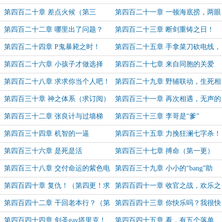
更）
队伍（第二更）
第四百二十章 差点火候（第三
第四百二十一章 一顿海底捞，两眼
更！）
泪汪汪（第四更！）
第四百二十二章 哪里出了问题？
第四百二十三章 断剑重铸之日！
（第一更）
第四百二十四章 P鬼暴毙之时！
第四百二十五章 手拿菜刀砍电线，
（求订阅！）
一路火花带闪电
第四百二十六章 小孩子才做选择
第四百二十七章 来自同胞的关爱
（求订阅！）
第四百二十八章 求求你当个人吧！
第四百二十九章 野辅联动，生死相
（求订阅）
送（求订阅！）
第四百三十章 神之体系（求订阅）
第四百三十一章 再次相遇，无声的
挑衅！
第四百三十二章 张良计与过墙梯
第四百三十三章 李哥是“爹”
（求订阅！）
第四百三十四章 机智的一逼
第四百三十五章 力挽狂澜七字杀！
（第一更）
第四百三十六章 是死是活
第四百三十七章 搏命（第一更）
第四百三十八章 交付命运的紫色电
第四百三十九章 小小的“bang”助
弧（第二更）
（第三更）
第四百四十章 复仇！（第四更！求
第四百四十一章 收官之战，欢乐之
订阅！）
局（第一更）
第四百四十二章 干回老本行？（第
第四百四十三章 你快乐吗？我很快
二更）
乐（第三更）
第四百四十四章 剑圣gay塔里克！
第四百四十五章 看，有五个落单