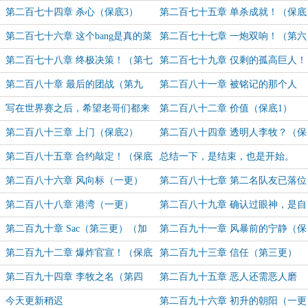
（保底1）
2）
第二百七十四章 杀心（保底3）
第二百七十五章 单杀成就！（保底
4）
第二百七十六章 这个bang是真的菜
第二百七十七章 一炮双响！（第六
（第五更！）
更！）
第二百七十八章 终极决策！（第七
第二百七十九章 仅剩的孤高巨人！
更！）
（第八更！）
第二百八十章 最后的团战（第九
第二百八十一章 被铭记的那个人
更）
（第十更！）
写在世界赛之后，希望老哥们都来
第二百八十二章 价值（保底1）
看一下。
第二百八十三章 上门（保底2）
第二百八十四章 透明人李牧？（保
底3）
第二百八十五章 合约敲定！（保底
总结一下，是结束，也是开始。
4）
第二百八十六章 风向标（一更）
第二百八十七章 第二名队友已落位
（二更）
第二百八十八章 港湾（一更）
第二百八十九章 确认过眼神，是自
己要带的人（保底2）
第二百九十章 Sac（第三更）（加
第二百九十一章 风暴前的宁静（保
更）
底1）
第二百九十二章 爆炸官宣！（保底
第二百九十三章 信任（第三更）
2）
（加更）
第二百九十四章 李牧之名（第四
第二百九十五章 恶人还需恶人磨
更！）（加更）
（第五更！）（加更求订阅！）
今天更新稍迟
第二百九十六章 初升的朝阳（一更