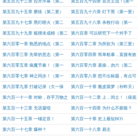
更）
更）
第五百九十三章 拉开序幕（第二
第五百九十四章 首次主流！(第一
更）
更)
第五百九十五章 磨练（第二更）
第五百九十六章 灯下黑（第一更）
第五百九十七章 黑灯瞎火（第二
第五百九十八章 杀牧行动（第一
更）
更）
第五百九十九章 狐狸未成精（第二
第六百章 可以研究下一个对手了
更）
（第一更）
第六百零一章 熟悉的地点（第二
第六百零二章 为所欲为（第三更）
更）
第六百零三章 先辈的意志（第一
第六百零四章 简单粗暴，直接有效
更）
（第二更）
第六百零五章 疯魔节奏！（第一
第六百零六章 基操，勿六（第二
更）
更）
第六百零七章 神之同步！（第一
第六百零八章 想不出标题，有点可
更）
惜吧（第二更）
第六百零九章 打破记录（欠一保
第六百一十章 脆皮噩梦（补昨天）
底）
第六百一十一章 对称，存乎万物之
第六百一十二章 上，闰土！（保底
间（保底1）
2）
第五百一十三章 无语凝噎
第六百一十四章 为什么不膨胀？
第六百一十五章 一锤定音！
第六百一十章 史上最短BO5
第六百一十七章 爆种？
第六百一十八章 易主