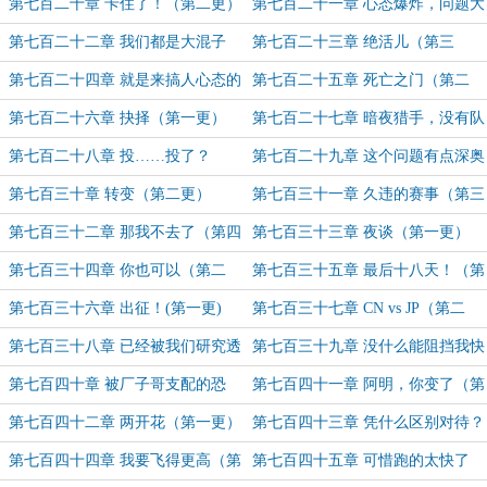
距离！（第二更）
成虎（第一更）
第七百二十章 卡住了！（第二更）
第七百二十一章 心态爆炸，问题大
不大？（第一更）
第七百二十二章 我们都是大混子
第七百二十三章 绝活儿（第三
（第二更）
更！）
第七百二十四章 就是来搞人心态的
第七百二十五章 死亡之门（第二
（第一更）
更）
第七百二十六章 抉择（第一更）
第七百二十七章 暗夜猎手，没有队
友（第二更）
第七百二十八章 投……投了？
第七百二十九章 这个问题有点深奥
（第一更）
第七百三十章 转变（第二更）
第七百三十一章 久违的赛事（第三
更！）
第七百三十二章 那我不去了（第四
第七百三十三章 夜谈（第一更）
更！)
第七百三十四章 你也可以（第二
第七百三十五章 最后十八天！（第
更）
三更！）
第七百三十六章 出征！(第一更)
第七百三十七章 CN vs JP（第二
更）
第七百三十八章 已经被我们研究透
第七百三十九章 没什么能阻挡我快
了！（第一更）
乐（第二更）
第七百四十章 被厂子哥支配的恐
第七百四十一章 阿明，你变了（第
惧！（第一更）
二更）
第七百四十二章 两开花（第一更）
第七百四十三章 凭什么区别对待？
（第二更）
第七百四十四章 我要飞得更高（第
第七百四十五章 可惜跑的太快了