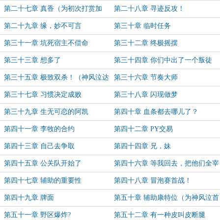
第二十七章 真香（为初次打赏加
第二十八章 寻迹反攻！
更）
第二十九章 缘，妙不可言
第三十章 临时任务
第三十一章 坑死宿主不偿命
第三十二章 终极摇摆
第三十三章 想多了
第三十四章 你们中出了一个叛徒
第三十五章 极致双杀！（神风泣达
第三十六章 节奏大师
成弟子成就加更！）
第三十七章 习惯决定成败
第三十八章 闪现做梦
第三十九章 生无可恋的阿凯
第四十章 血条都去哪儿了？
第四十一章 李牧的合约
第四十二章 PY交易
第四十三章 自己去争取
第四十四章 兄，妹
第四十五章 公关队开始了
第四十六章 等我回去，把他们全宰
了
第四十七章 辅助的重要性
第四十八章 冒泡赛首战！
第四十九章 牌面
第五十章 辅助康特位（为神风泣首
个执事加更）
第五十一章 野区爆炸?
第五十二章 有一种皮叫皮断腿