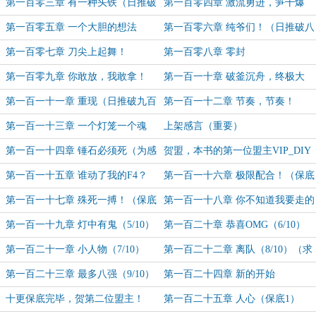
第一百零三章 有一种头铁（日推破
第一百零四章 激流勇进，笋干爆
七百加更！）
炸！
第一百零五章 一个大胆的想法
第一百零六章 纯爷们！（日推破八
百加更！）
第一百零七章 刀尖上起舞！
第一百零八章 零封
第一百零九章 你敢放，我敢拿！
第一百一十章 破釜沉舟，终极大
招！
第一百一十一章 重现（日推破九百
第一百一十二章 节奏，节奏！
加更！）
第一百一十三章 一个灯笼一个魂
上架感言（重要）
第一百一十四章 锤石必须死（为感
贺盟，本书的第一位盟主VIP_DIY
谢所有书友，加更！）
大佬
第一百一十五章 谁动了我的F4？
第一百一十六章 极限配合！（保底
（保底1/10）（求首订！）
2）
第一百一十七章 殊死一搏！（保底
第一百一十八章 你不知道我要走的
3/10）
路（4/10）
第一百一十九章 灯中有鬼（5/10）
第一百二十章 恭喜OMG（6/10）
（求订阅，求月票！）
（求订阅，求月票！）
第一百二十一章 小人物（7/10）
第一百二十二章 离队（8/10）（求
（求订阅求月票）
订阅，求月票！）
第一百二十三章 最多八强（9/10）
第一百二十四章 新的开始
（求订阅，求月票！）
（10/10）（求订阅，求月票！）
十更保底完毕，贺第二位盟主！
第一百二十五章 人心（保底1）