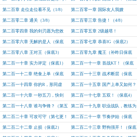
（保底3）
4）
第二百章 走位走位看不见（1/8）
第二百零一章 国际友人我嫂
（2/8）
第二百零二章 通关（3/8）
第二百零三章 告捷！（4/8）
第二百零四章 我的剑刃愿为您效
第二百零五章 2级越塔！
劳！（5/8yhredlove盟加更4）
（6/8yhredlove盟加更5）
第二百零六章 无解的是人（保底
第二百零七章 恭喜IG（保底2）
1）
第二百零八章 王对王（保底3）
第二百零九章 魔王（补昨日保底
4）
第二百一十章 实力评定（保底1）
第二百一十一章 首战KT！（保底
2）
第二百一十二章 绝食上单（保底
第二百一十三章 战术断层（保底
3）
4）
第二百一十四章 你的R，形同虚
第二百一十五章 国产上单又如何？
设！（保底1）
（保底2）
第二百一十六章 一秒五刀，快剑
第二百一十七章 五双！（保底4）
式！（保底3）
第二百一十八章 谁与争锋？（第五
第二百一十九章 职业战队，教练为
更yhredlove盟加更6）
王（第六更yhredlove盟加更7）
第二百二十章 可攻可守（第七更！
第二百二十一章 节奏伊始（保底
yhredlove盟加更8）
1）
第二百二十二章 止损（保底2）
第二百二十三章 野狗强开！（保底