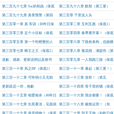
保底）
第二百九十七章 Sac的初战（保底
第二百九十八章 默契（第三更）
二更）
（加更）
第二百九十九章 真香预警（第四
第三百章 千里送人头
更！）（加更）
第三百零一章 真 军训（补昨日保
第三百零二章 互利互惠（保底1）
底）
第三百零三章 定个小目标（保底
第三百零四章 春季赛开幕！（保底
2）
1）
第三百零五章 第一个吃螃蟹的人
第三百零六章 下路拴条狗，也能横
（保底2）
着走（保底1）
第三百零七章 蟒王之王（保底2）
第三百零八章 菊花残，满腚伤（第
三更）（加更！）
道歉、感谢、更新说明以及推书
第三百零九章 一人我跑三路（保底
1）
第三百一十章 风之BP（保底2）
第三百一十一章 暴起（第三更！）
（加更）
第三百一十二章 可怜弱小又无助
第三百一十三章 首胜！（第五
（第四更！）（加更）
更！）（加更）
更新延迟一些，抱歉
第三百一十四章 骨子里的骚（保底
1）
第三百一十五章 相爱相杀（补昨日
第三百一十六章 我全都要！（保底
保底）
1）
第三百一十七章 生死看淡，见面就
第三百一十八章 极致运营！（加
干（保底2）
更）
第三百一十九章 谁是猎物？（保底
第三百二十章 毁天灭地（补昨日保