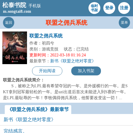
松泰书院
手机版
临时
登录
注册
书架
m.songtai8.com
联盟之佣兵系统
返回
菜单
联盟之佣兵系统
作者：初四兮
类别：游戏竞技
状态：已完结
更新时间：2022-03-18 01:16:24
最新章节：
新书《联盟之绝对零度》
开始阅读
加入书架
联盟之佣兵系统简介：
S，被称之为LPL最有希望夺冠的一年。是外援横行的一年。是S
KT拿到冠军最轻松的一年。是uzi出道后首次未能进入到S赛的一年。
是LPL最耻辱的一年！李牧偶得佣兵系统，他誓要改变这一切！...
《联盟之佣兵系统》最新章节
新书《联盟之绝对零度》
完结感言。