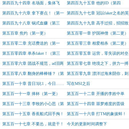
更）
（第二更）
第四百九十四章 名场面，集体飞
第四百九十五章 他的ID（第四
升！（第三更！）
更！）
第四百九十六章 拿下赛点！（第一
第四百九十七章 冠以faker之名的英
更）
雄（第二更）
第四百九十八章 锅式血赚（第三
第四百九十九章 高手过招，招招致
更！）
命！（第四更！）
第五百章 焦灼（第一更）
第五百零一章 护国神僧（第二更）
第五百零二章 充话费送的（第一
第五百零三章 相爱相杀（第二更）
更）
第五百零四章 单杀faker！（第三
第五百零五章 运营，零失误的对垒
更）
（第四更！）
第五百零六章 团战不规范，ad泪两
第五百零七章 绝境之下，拼力一搏
行（第五更！）
（第一更）
第五百零八章 翻身的棒棒锤？（第
第五百零九章 漂洋过海来阴你，刺
二更）
客之王！（第三更！）
第五百一十章 昔日3比1，今日……
写在MSI之后
奉还！（第四更！）
第五百一十一章 捧杯（第一更）
第五百一十二章 开播的李姓中单
（第二更）
第五百一十三章 李牧的小心思（第
第五百一十四章 噩梦难度的晋级
一更）
赛？（第二更）
第五百一十五章 香蕉船式回手掏！
第五百一十六章 打TM的象拔蚌！
（加更）
（第一更）
第五百一十七章 不要怂，就是干！
今天的更新时间调整下