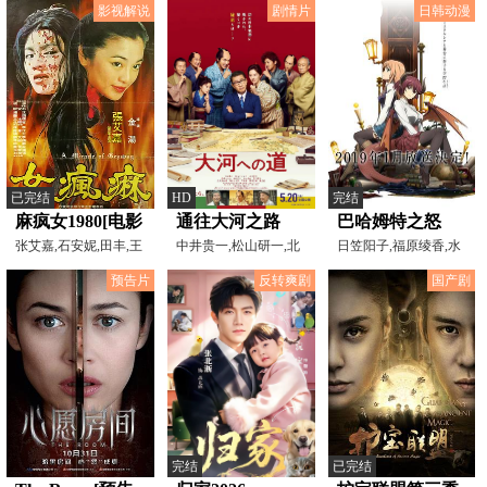
影视解说
剧情片
日韩动漫
已完结
HD
完结
麻疯女1980[电影
通往大河之路
巴哈姆特之怒
解说]
张艾嘉,石安妮,田丰,王
中井贵一,松山研一,北
ManariaFriends
日笠阳子,福原绫香,水
瑞,石宏妮,崔福生,江
川景子,岸井雪乃,和田
树奈奈,羽多野涉,古山
预告片
反转爽剧
国产剧
完结
已完结