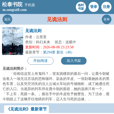
松泰书院
手机版
临时
登录
注册
书架
m.songtai8.com
见诡法则
返回
菜单
见诡法则
作者：云里里
类别：科幻未来
状态：连载中
更新时间：2026-08-08 23:23:58
最新章节：
第294章 新生（48）
开始阅读
加入书架
见诡法则简介：
「你相信这世上有鬼吗？」室友跳楼前的最后一问，让鹿今朝被
迫卷入一场无法言说的恐怖循环。染血的羊皮、一张刻着她姓名的黑
色车票，以及凭空消失的活人云城火车站的号储物柜，成了她通往死
亡的入口。当诡异的列车停在鹿今朝的面前，她的选择只有一个。
「不上车，死路一条。」握在手中的羊皮给予她警告。为了活命，鹿
今朝踏上了这辆开往地狱的列车，迈入生与死的边缘。...
《见诡法则》最新章节