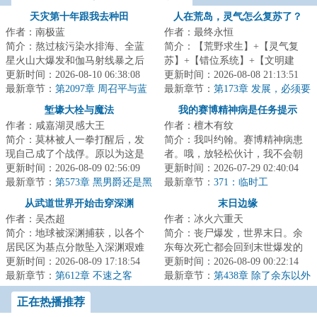
天灾第十年跟我去种田
人在荒岛，灵气怎么复苏了？
作者：南极蓝
作者：最终永恒
简介：熬过核污染水排海、全蓝
简介：【荒野求生】+【灵气复
星火山大爆发和伽马射线暴之后
苏】+【错位系统】+【文明建
的天灾第十年，夏青昂首挺胸走
更新时间：2026-08-10 06:38:08
设】一艘国际邮轮在公海遭遇意
更新时间：2026-08-08 21:13:51
出安全区。谁都...
最新章节：
第2097章 周召平与蓝
外，船上的六千名...
最新章节：
第173章 发展，必须要
血联盟
大发展！
堑壕大栓与魔法
我的赛博精神病是任务提示
作者：咸嘉湖灵感大王
作者：檀木有纹
简介：莫林被人一拳打醒后，发
简介：我叫约翰。赛博精神病患
现自己成了个战俘。原以为这是
者。哦，放轻松伙计，我不会朝
个类似一战爆发前夜的世界，却
更新时间：2026-08-09 02:56:09
你开枪……大概。我能看见很多
更新时间：2026-07-29 02:40:04
发现实际情况比...
最新章节：
第573章 黑男爵还是黑
奇怪的提示，它...
最新章节：
371：临时工
乌鸦
从武道世界开始击穿深渊
末日边缘
作者：吴杰超
作者：冰火六重天
简介：地球被深渊捕获，以各个
简介：丧尸爆发，世界末日。余
居民区为基点分散坠入深渊艰难
东每次死亡都会回到末世爆发的
求生，幸存者一边要面对深渊的
更新时间：2026-08-09 17:18:54
前一周。一个学生，一周时间。
更新时间：2026-08-09 00:22:14
恶劣环境，一边...
最新章节：
第612章 不速之客
他能改变什么？...
最新章节：
第438章 除了余东以外
最特殊的人
正在热播推荐