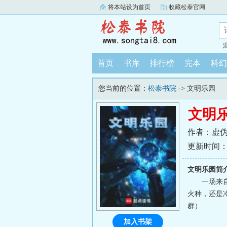
将本站设为首页
收藏松泰官网
首页
书库
排行榜
完本
科幻
您当前的位置：
松泰书院
-> 文明乐园
文明
作者：虚
更新时间：202
文明乐园简
一场来
火种，还是冷
群）...
加入书架