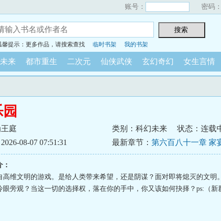
账号：
密码
温馨提示：更多作品，请搜索查找
临时书架
我的书架
未来
都市重生
二次元
仙侠武侠
玄幻奇幻
女生言情
乐园
伪王庭
类别：科幻未来
状态：连载
6-08-07 07:51:31
最新章节：
第六百八十一章 家
盟主冰衫沐雪加更）（四合一
介：
自高维文明的游戏。是给人类带来希望，还是阴谋？面对即将熄灭的文明
眼旁观？当这一切的选择权，落在你的手中，你又该如何抉择？ps:（新群