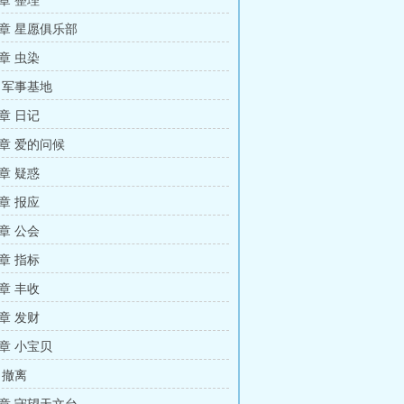
章 整理
章 星愿俱乐部
章 虫染
 军事基地
章 日记
章 爱的问候
章 疑惑
章 报应
章 公会
章 指标
章 丰收
章 发财
章 小宝贝
 撤离