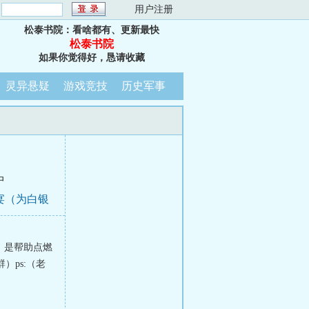
：
用户注册
松泰书院：看啥都有、更新最快
松泰书院
如果你觉得好，恳请收藏
灵异悬疑
游戏竞技
历史军事
中
宴（为白银
）
。是帮助点燃
）ps:（老