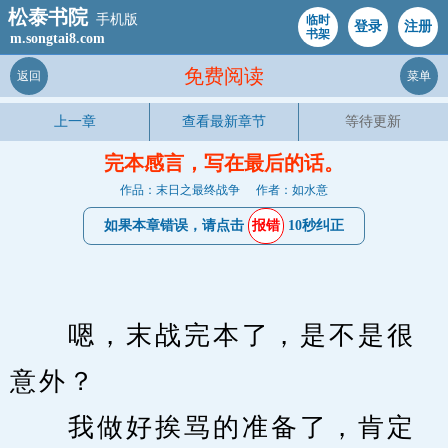
松泰书院
手机版
临时
登录
注册
书架
m.songtai8.com
免费阅读
返回
菜单
上一章
查看最新章节
等待更新
完本感言，写在最后的话。
作品：末日之最终战争
作者：如水意
如果本章错误，请点击
报错
10秒纠正
　　嗯，末战完本了，是不是很
意外？
　　我做好挨骂的准备了，肯定