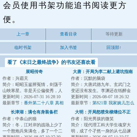
会员使用书架功能追书阅读更方
便。
上一章
查看目录
等待更新
临时书架
加入书签
回顶部↑
看了《末日之最终战争》的书友还喜欢看
展昭传奇
大唐：开局为李二献上避坑指南
作者：兴霸天
作者：沉默的脑袋
简介：昭昭玉鉴辨冤情，剑荡千
简介：大唐武德九年。玄武门之
山映寒星。非是天公偏俊秀，人
变还没有发生。李渊还在纸醉金
间必要此光明。一本陆小凤传奇
更新时间：2026-07-31 16:28:10
迷。李建成和李元吉正密谋除掉
更新时间：2026-08-07 18:26:32
式的侠探故事。...
最新章节：
番外第二十八章 真相
最大的威胁。长...
最新章节：
第821章 我家婉儿怎么
与结局（中）
会看上卫王呢？
长津湖：满仓有身装备栏
大明：开局怒喷朱棣继位不正
作者：中条山的狼
作者：阳光男孩的微笑
简介：冬，江对岸的战场上少了
简介：现代理工科大学生魂穿大
一个憨炮兵朱满仓，多了一个二
明，成了个孑然一身的从七品谏