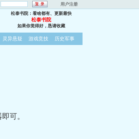
：
用户注册
松泰书院：看啥都有、更新最快
松泰书院
如果你觉得好，恳请收藏
灵异悬疑
游戏竞技
历史军事
器即可。