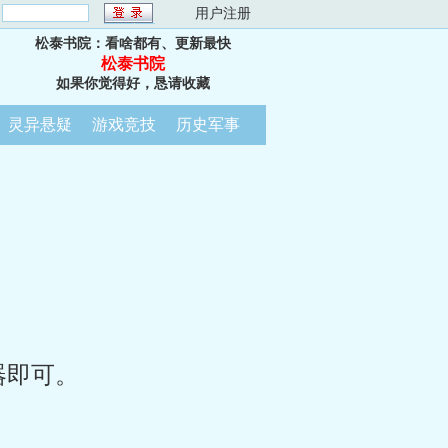
：
用户注册
松泰书院：看啥都有、更新最快
松泰书院
如果你觉得好，恳请收藏
灵异悬疑
游戏竞技
历史军事
器即可。