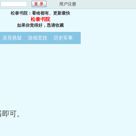
：
用户注册
松泰书院：看啥都有、更新最快
松泰书院
如果你觉得好，恳请收藏
灵异悬疑
游戏竞技
历史军事
器即可。