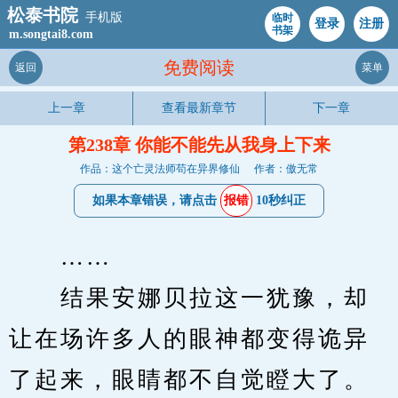
松泰书院
手机版
临时
登录
注册
书架
m.songtai8.com
免费阅读
返回
菜单
上一章
查看最新章节
下一章
第238章 你能不能先从我身上下来
作品：这个亡灵法师苟在异界修仙
作者：傲无常
如果本章错误，请点击
报错
10秒纠正
　　……
　　结果安娜贝拉这一犹豫，却
让在场许多人的眼神都变得诡异
了起来，眼睛都不自觉瞪大了。