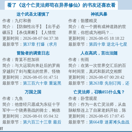
看了《这个亡灵法师苟在异界修仙》的书友还喜欢看
这个武圣太谨慎了
神祇风暴
作者：九灯和善
作者：骷髅精灵
简介：【防御性出手】【出手必
简介：在一个拥有成神道路的世
碾压】【杀伐果断】【人情世
界里，你想成为祂吗？...
故】“我真不惹事，只是防御性先
更新时间：2026-08-07 04:37:38
更新时间：2026-08-05 18:18:22
下手为强。”穿...
最新章节：
第37章 打爆（求月
最新章节：
第四十章 逆北斗七星
票）
步
冒险者的调查日志
人在高武，言出法随
作者：青某不想加班
作者：衔雨
简介：与大运双向奔赴后的罗南
简介：在第一次世界交汇后的百
穿越到了剑与魔法的世界。怪物
年时间里，真武和新武交相辉
和人类，魔法力量与蒸汽朋克，
更新时间：2026-08-05 01:47:51
映，异界的神灵和现界的强人层
更新时间：2026-08-07 00:20:42
甚至是龙与神在...
最新章节：
第三百六十章 重返黑
出不穷。“就比如...
最新章节：
第263章 先别订阅，还
溪城
没写完
万国之国
亡灵法师，召唤055什么鬼？
作者：九鱼
作者：卧雪观星
简介：他曾经只愿成为东征十字
简介：作为一名亡灵法师，从血
军中一个骁勇善战的骑士，鲍德
脉献祭连上了自家老妈开始，陈
温四世麾下一个忠诚的臣子，只
更新时间：2026-08-01 05:04:32
默的画风就彻底走歪了。别人召
更新时间：2026-08-05 17:07:45
为捍卫圣地与民...
最新章节：
第六百三十三章 最后
唤僵尸，我家骷...
最新章节：
第664章 迷雾滩头血战
一战（完结）大完结！
领主豁然开朗 瀚海漫卷红旗
ff