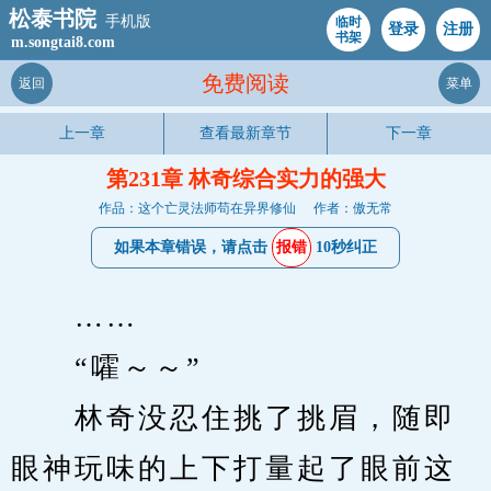
松泰书院
手机版
临时
登录
注册
书架
m.songtai8.com
免费阅读
返回
菜单
上一章
查看最新章节
下一章
第231章 林奇综合实力的强大
作品：这个亡灵法师苟在异界修仙
作者：傲无常
如果本章错误，请点击
报错
10秒纠正
　　……
　　“嚯～～”
　　林奇没忍住挑了挑眉，随即
眼神玩味的上下打量起了眼前这