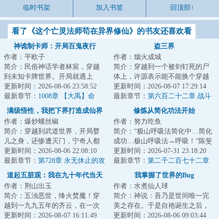
临时书架
加入书签
回顶部↑
看了《这个亡灵法师苟在异界修仙》的书友还喜欢看
神诡制卡师：开局百鬼夜行
盗三界
作者：平欧子
作者：烟火成城
简介：民俗神话学者林宸，穿越
简介：穿越到一个被剑钉死的尸
到未知卡牌世界。开局就遇上
体上，许源表示能不能换个穿越
【百鬼夜行】超凶级副本！危急
更新时间：2026-08-06 23:58:52
对象，否则自己一附身就又又又
更新时间：2026-08-07 17:29:14
关头，林宸借助【...
最新章节：
1008章 【大禹】命
死了。面对这位...
最新章节：
第六百二十二章 战斗
格，如意神铁，再缚妖猿下幽
的原本结局！
满级悟性，我把下界打造成仙界
修炼从简化功法开始
冥！
作者：爆炒螺丝椒
作者：努力吃鱼
简介：穿越到武道世界，开局婴
简介：“极山呼吸法简化中…简化
儿之身，还惨遭灭门，宁奇人都
成功…极山呼吸法→呼吸！”陈斐
麻了。好在天赐福缘，身负满级
更新时间：2026-08-06 22:08:10
深吸了一口气。“极山呼吸法经验
更新时间：2026-07-31 23:18:20
悟性，一念百悟...
最新章节：
第728章 永无休止的攻
值+。”...
最新章节：
第二千二百七十二章
城战
至强者
道起五脏观：我在九十年代当天
我掌握了世界的Bug
作者：荆山出玉
作者：水煮仙人球
师
简介：五浊恶世，绛火焚魔！穿
简介：神说：吾乃是世间唯一完
越到一九九五年的齐云，在一次
美之存在。于是自祂诞生之后，
山村的婚宴上。一则关于“神仙
更新时间：2026-08-07 16:11:49
原本完美无瑕的世界，出现了瑕
更新时间：2026-08-06 09:03:44