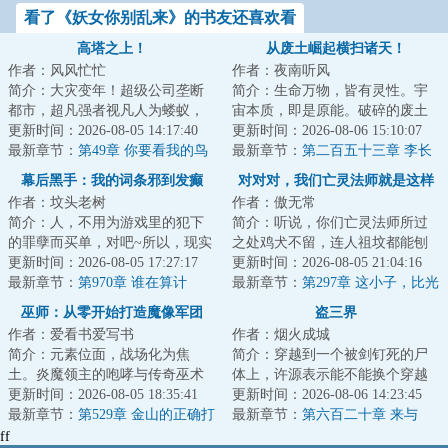
看了《妖女你别乱来》的书友还喜欢看
高塔之上！
从废土崛起横扫诸天！
作者：风风忙忙
作者：夜南听风
简介：大灾变年！超级公司垄断
简介：生命万物，皆有灵性。宇
都市，超凡强者视凡人为蝼蚁，
宙本质，即是原能。破碎的废土
上升的通道已被彻底控制。修仙
更新时间：2026-08-05 14:17:40
上，充斥着辐射与畸变，浩瀚的
更新时间：2026-08-06 15:10:07
者们装载【外置...
最新章节：
第49章 你要看我的鸟
星河中，是无尽...
最新章节：
第二百五十三章 李长
不？
林的茫然
幕后黑手：我的词条邪到发癫
对对对，我们亡灵法师就是这样
作者：坟头老树
作者：傲无常
的
简介：人，不用为游戏里的犯下
简介：听说，你们亡灵法师所过
的罪孽而买单，对吧~所以，现实
之处鸡犬不留，连人祖坟都能刨
里我唯唯诺诺，游戏里我重拳出
更新时间：2026-08-05 17:27:17
个精光？对对对，你说的都对，
更新时间：2026-08-05 21:04:16
击。现实里我...
最新章节：
第970章 谁在算计
我们亡灵法师就...
最新章节：
第297章 这小子，比光
我？！！
明神还无耻
巫师：从零开始打造魔像军团
盗三界
作者：爱看书爱写书
作者：烟火成城
简介：元素位面，战场化为焦
简介：穿越到一个被剑钉死的尸
土。炎魔领主的咆哮与传奇巫术
体上，许源表示能不能换个穿越
对撞，将山脉破碎，令河流沸
更新时间：2026-08-05 18:35:41
对象，否则自己一附身就又又又
更新时间：2026-08-06 14:23:45
腾。巫师们的防线在...
最新章节：
第529章 金山的正确打
死了。面对这位...
最新章节：
第六百二十章 来与
开方式
回！
ff