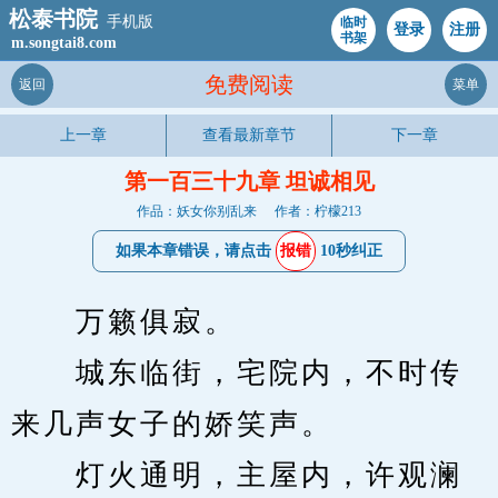
松泰书院
手机版
临时
登录
注册
书架
m.songtai8.com
免费阅读
返回
菜单
上一章
查看最新章节
下一章
第一百三十九章 坦诚相见
作品：妖女你别乱来
作者：柠檬213
如果本章错误，请点击
报错
10秒纠正
　　万籁俱寂。
　　城东临街，宅院内，不时传
来几声女子的娇笑声。
　　灯火通明，主屋内，许观澜