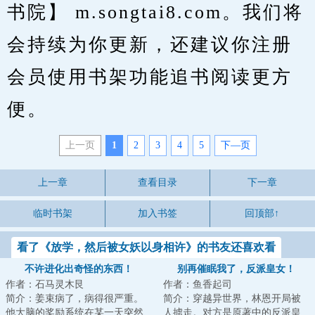
书院】 m.songtai8.com。我们将
会持续为你更新，还建议你注册
会员使用书架功能追书阅读更方
便。
上一页
1
2
3
4
5
下—页
上一章
查看目录
下一章
临时书架
加入书签
回顶部↑
看了《放学，然后被女妖以身相许》的书友还喜欢看
不许进化出奇怪的东西！
别再催眠我了，反派皇女！
作者：石马灵木艮
作者：鱼香起司
简介：姜束病了，病得很严重。
简介：穿越异世界，林恩开局被
他大脑的奖励系统在某一天突然
人掳走。对方是原著中的反派皇