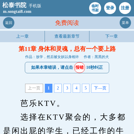
松泰书院
手机版
临时
登录
注册
书架
m.songtai8.com
免费阅读
返回
菜单
上一章
查看最新章节
下一章
第11章 身体和灵魂，总有一个要上路
作品：放学，然后被女妖以身相许
作者：黑黑的犬
如果本章错误，请点击
报错
10秒纠正
上一页
1
2
3
4
5
下—页
　　芭乐KTV。
　　选择在KTV聚会的，大多都
是闲出屁的学生，已经工作的牛