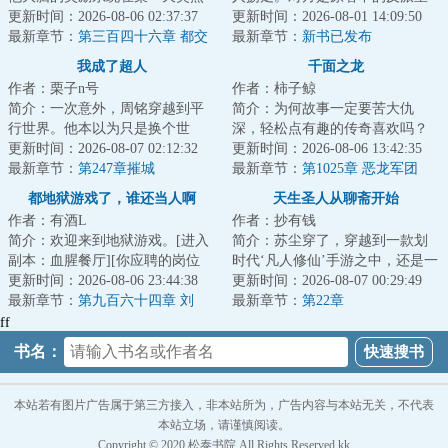
崩坏了，阈值无论如何也无法降
更新时间：2026-08-06 02:37:37
女，要拿他做催眠实验。为了活
更新时间：2026-08-01 14:09:50
低。为了不断收...
最新章节：
第三百四十六章 都交
命，林恩不得不...
最新章节：
新书已发布
给你了
我成了超人
千面之龙
作者：栗子n号
作者：柿子鲸
简介：一次意外，周铭穿越到平
简介：为何故事一定要苦大仇
行世界。他本以为只是换个世
深，轻松点有趣的传奇喜欢吗？
界，重复他平凡的人生，直到他
更新时间：2026-08-07 02:12:32
今天，我是谁呢？是拯救王国的
更新时间：2026-08-06 13:42:35
接受阳光照射，一...
最新章节：
第247章摧城
英雄？是威胁时代...
最新章节：
第1025章 恶龙军团
都地狱游戏了，谁还当人啊
天生圣人从聊斋开始
作者：有酒L
作者：抄有钱
简介：欢迎来到地狱游戏。[进入
简介：苏尘穿了，穿越到一款划
副本：血腥餐厅][你应聘的岗位
时代‘凡人修仙’手游之中，还是一
是：外卖员][你的客户有：浑身散
更新时间：2026-08-06 23:44:38
星杂鱼角色，他表示有些慌。还
更新时间：2026-08-07 00:29:49
发着尸臭的...
最新章节：
第九百六十四章 刘
好关键时刻...
最新章节：
第22章
正！你不是人！
ff
书名：
本站若有图片广告属于第三方接入，非本站所为，广告内容与本站无关，不代表
本站立场，请谨慎阅读。
Copyright © 2020 松泰书院 All Rights Reserved.kk