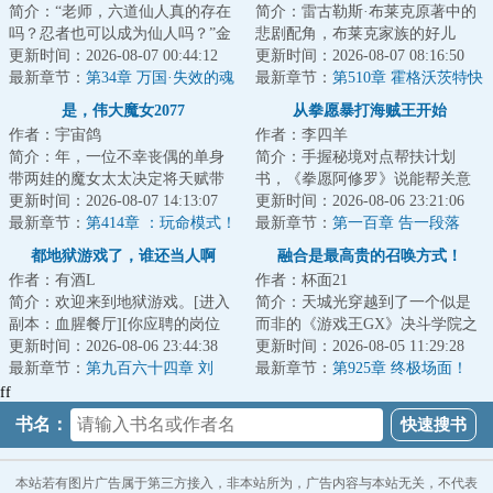
简介：“老师，六道仙人真的存在
简介：雷古勒斯·布莱克原著中的
吗？忍者也可以成为仙人吗？”金
悲剧配角，布莱克家族的好儿
色双马尾的纲手露出笑容，看着
更新时间：2026-08-07 00:44:12
子，伏地魔的早期牺牲品。年，
更新时间：2026-08-07 08:16:50
刚刚毕业的...
最新章节：
第34章 万国·失效的魂
他重新睁开眼，...
最新章节：
第510章 霍格沃茨特快
魂果实·三（8000字章节）
列车
是，伟大魔女2077
从拳愿暴打海贼王开始
作者：宇宙鸽
作者：李四羊
简介：年，一位不幸丧偶的单身
简介：手握秘境对点帮扶计划
带两娃的魔女太太决定将天赋带
书，《拳愿阿修罗》说能帮关意
到魔女的主场……...
更新时间：2026-08-07 14:13:07
攻略《海贼王》，关意起初是不
更新时间：2026-08-06 23:21:06
最新章节：
第414章 ：玩命模式！
信的。直到他发现...
最新章节：
第一百章 告一段落
都地狱游戏了，谁还当人啊
融合是最高贵的召唤方式！
作者：有酒L
作者：杯面21
简介：欢迎来到地狱游戏。[进入
简介：天城光穿越到了一个似是
副本：血腥餐厅][你应聘的岗位
而非的《游戏王GX》决斗学院之
是：外卖员][你的客户有：浑身散
更新时间：2026-08-06 23:44:38
中。这里充斥着认为只有融合召
更新时间：2026-08-05 11:29:28
发着尸臭的...
最新章节：
第九百六十四章 刘
唤才是最高贵召...
最新章节：
第925章 终极场面！
正！你不是人！
（1W）
ff
书名：
本站若有图片广告属于第三方接入，非本站所为，广告内容与本站无关，不代表