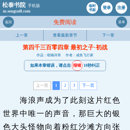
松泰书院
手机版
临时
登录
注册
书架
m.songtai8.com
免费阅读
返回
菜单
上一章
查看最新章节
下一章
第四千三百零四章 最初之子·初战
作品：呢喃诗章
作者：咸鱼飞行家
如果本章错误，请点击
报错
10秒纠正
上一页
1
2
3
下—页
　　海浪声成为了此刻这片红色
世界中唯一的声音，那巨大的银
色大头怪物向着粉红沙滩方向张