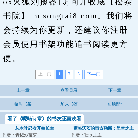
ox火狐刘揽器]访问并收蔵【松泰
书院】 m.songtai8.com。我们将
会持续为你更新，还建议你注册
会员使用书架功能追书阅读更方
便。
上一页
1
2
3
下—页
上一章
查看目录
下一章
临时书架
加入书签
回顶部↑
看了《呢喃诗章》的书友还喜欢看
从木叶忍者开始长生
霍格沃茨的雷古勒斯：星空之主
作者：青椒炒菠萝
作者：壮水之主