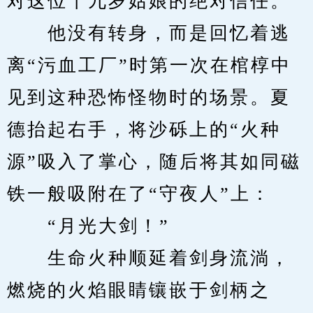
对这位十九岁姑娘的绝对信任。
　　他没有转身，而是回忆着逃
离“污血工厂”时第一次在棺椁中
见到这种恐怖怪物时的场景。夏
德抬起右手，将沙砾上的“火种
源”吸入了掌心，随后将其如同磁
铁一般吸附在了“守夜人”上：
　　“月光大剑！”
　　生命火种顺延着剑身流淌，
燃烧的火焰眼睛镶嵌于剑柄之