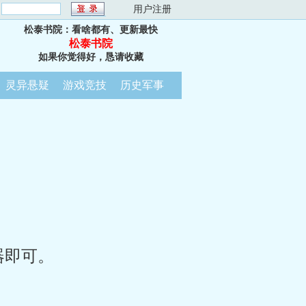
：
用户注册
松泰书院：看啥都有、更新最快
松泰书院
如果你觉得好，恳请收藏
灵异悬疑
游戏竞技
历史军事
器即可。