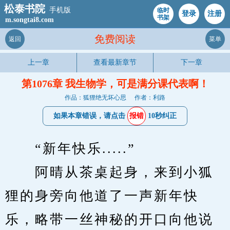
松泰书院
手机版
临时
登录
注册
书架
m.songtai8.com
免费阅读
返回
菜单
上一章
查看最新章节
下一章
第1076章 我生物学，可是满分课代表啊！
作品：狐狸绝无坏心思
作者：利路
如果本章错误，请点击
报错
10秒纠正
　　“新年快乐.....”
　　阿晴从茶桌起身，来到小狐
狸的身旁向他道了一声新年快
乐，略带一丝神秘的开口向他说