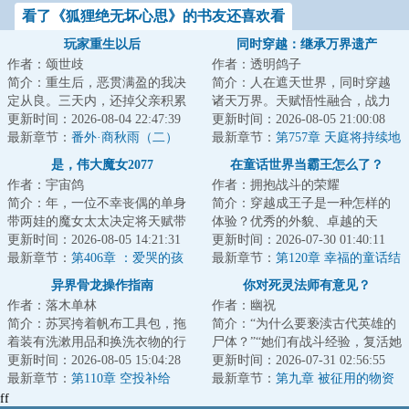
看了《狐狸绝无坏心思》的书友还喜欢看
玩家重生以后
同时穿越：继承万界遗产
作者：颂世歧
作者：透明鸽子
简介：重生后，恶贯满盈的我决
简介：人在遮天世界，同时穿越
定从良。三天内，还掉父亲积累
诸天万界。天赋悟性融合，战力
的赌债，拜入天下第一大宗门，
更新时间：2026-08-04 22:47:39
无限叠加。五倍同级战力，你说
更新时间：2026-08-05 21:00:08
找到前世的宿敌...
最新章节：
番外·商秋雨（二）
我只是凡体而已...
最新章节：
第757章 天庭将持续地
赢
是，伟大魔女2077
在童话世界当霸王怎么了？
作者：宇宙鸽
作者：拥抱战斗的荣耀
简介：年，一位不幸丧偶的单身
简介：穿越成王子是一种怎样的
带两娃的魔女太太决定将天赋带
体验？优秀的外貌、卓越的天
到魔女的主场……...
更新时间：2026-08-05 14:21:31
赋、绝对的权柄......很好，想必接
更新时间：2026-07-30 01:40:11
最新章节：
第406章 ：爱哭的孩
下来就是我励...
最新章节：
第120章 幸福的童话结
子？
局
异界骨龙操作指南
你对死灵法师有意见？
作者：落木单林
作者：幽祝
简介：苏冥挎着帆布工具包，拖
简介：“为什么要亵渎古代英雄的
着装有洗漱用品和换洗衣物的行
尸体？”“她们有战斗经验，复活她
李箱，看着天空上异界顶级战力
更新时间：2026-08-05 15:04:28
们可以更好地杀异鬼。”“为什么要
更新时间：2026-07-31 02:56:55
对抗，他开始怀...
最新章节：
第110章 空投补给
控制...
最新章节：
第九章 被征用的物资
ff