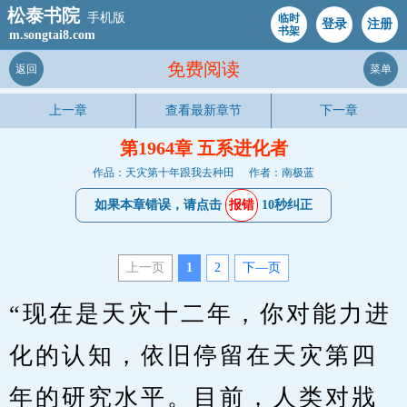
松泰书院
手机版
临时
登录
注册
书架
m.songtai8.com
免费阅读
返回
菜单
上一章
查看最新章节
下一章
第1964章 五系进化者
作品：天灾第十年跟我去种田
作者：南极蓝
如果本章错误，请点击
报错
10秒纠正
上一页
1
2
下—页
“现在是天灾十二年，你对能力进
化的认知，依旧停留在天灾第四
年的研究水平。目前，人类对戕