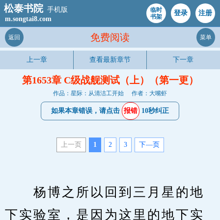
松泰书院
手机版
临时
登录
注册
书架
m.songtai8.com
免费阅读
返回
菜单
上一章
查看最新章节
下一章
第1653章 C级战舰测试（上）（第一更）
作品：星际：从清洁工开始
作者：大嘴虾
如果本章错误，请点击
报错
10秒纠正
上一页
1
2
3
下—页
　　杨博之所以回到三月星的地
下实验室，是因为这里的地下实