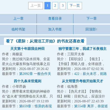
上一页
1
2
3
下—页
上一章
查看目录
下一章
临时书架
加入书签
回顶部↑
看了《星际：从清洁工开始》的书友还喜欢看
天灾第十年跟我去种田
独守要塞三年，我成了长夜领主
作者：南极蓝
作者：三阳开太泰
简介：熬过核污染水排海、全蓝
简介：【双职业】、【领主】、
星火山大爆发和伽马射线暴之后
【升级】黑暗入侵，全球崩溃，
的天灾第十年，夏青昂首挺胸走
更新时间：2026-08-07 20:26:42
暗幕席卷光明，魔物吞噬人类。
更新时间：2026-08-07 02:02:36
出安全区。谁都...
最新章节：
第2092章 一般合作关
林修作为一个外...
最新章节：
422：薪火未尽，前路
系
不止
四十九条末世规则
从文明晋升考核开始装天才
作者：小草昂扬
作者：临海墨
简介：携带着末世规则的神秘存
简介：【伪天才流】【智商在
在“盗火者”突然降临在天水星。只
线】林毅：目前为止，应该没什
有通过全部四十九条末世规则考
更新时间：2026-08-07 19:12:09
么我领悟不了的，如果有，稍稍
更新时间：2026-08-07 22:43:39
验的人类，...
最新章节：
第659章：怪异的表现
给我点时间，那就...
最新章节：
第554章 离开，恭迎巡