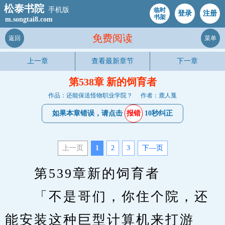
松泰书院
手机版
临时
登录
注册
书架
m.songtai8.com
免费阅读
返回
菜单
上一章
查看最新章节
下一章
第538章 新的饲育者
作品：还能保送怪物职业学院？
作者：鹿人戛
如果本章错误，请点击
报错
10秒纠正
上一页
1
2
3
下—页
　　第539章新的饲育者
　　「不是哥们，你住个院，还
能安装这种巨型计算机来打游