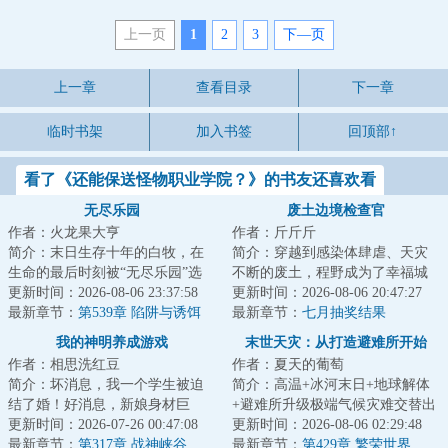
上一页
1
2
3
下—页
上一章
查看目录
下一章
临时书架
加入书签
回顶部↑
看了《还能保送怪物职业学院？》的书友还喜欢看
无尽乐园
废土边境检查官
作者：火龙果大亨
作者：斤斤斤
简介：末日生存十年的白牧，在
简介：穿越到感染体肆虐、天灾
生命的最后时刻被“无尽乐园”选
不断的废土，程野成为了幸福城
中，成为一名玩家。荒岛求生，
更新时间：2026-08-06 23:37:58
的边境检查官。每一个想要加入
更新时间：2026-08-06 20:47:27
丧尸危机，收...
最新章节：
第539章 陷阱与诱饵
幸福城的幸存者...
最新章节：
七月抽奖结果
我的神明养成游戏
末世天灾：从打造避难所开始
作者：相思洗红豆
作者：夏天的葡萄
简介：坏消息，我一个学生被迫
简介：高温+冰河末日+地球解体
结了婚！好消息，新娘身材巨
+避难所升级极端气候灾难交替出
好！坏消息，我老婆不允许我去
更新时间：2026-07-26 00:47:08
现，地表生物灭绝，人类文明走
更新时间：2026-08-06 02:29:48
夜店酒吧KTV！好...
最新章节：
第317章 战神峡谷
向末日。苏武...
最新章节：
第429章 繁荣世界