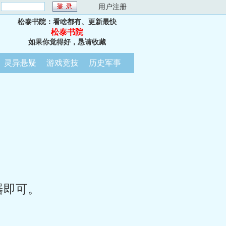
：
用户注册
松泰书院：看啥都有、更新最快
松泰书院
如果你觉得好，恳请收藏
灵异悬疑
游戏竞技
历史军事
器即可。