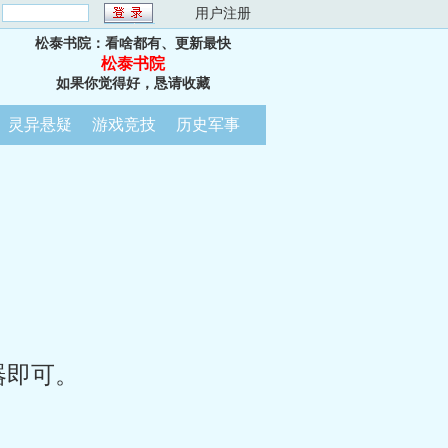
：
用户注册
松泰书院：看啥都有、更新最快
松泰书院
如果你觉得好，恳请收藏
灵异悬疑
游戏竞技
历史军事
器即可。