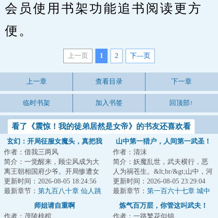
会员使用书架功能追书阅读更方
便。
上一页
1
2
下—页
上一章
查看目录
下一章
临时书架
加入书签
回顶部↑
看了《震惊！我的徒弟居然是女帝》的书友还喜欢看
玄幻：开局征服女魔头，真把我
山中第一猎户，人间第一武圣！
作者：借我三两风
作者：清沫
当纨绔？
简介：一觉醒来，顾尘风成为大
简介：妖魔乱世，武夫横行，恶
离王朝相国府少爷。开局惨遭女
人为祸苍生。&lt;br/&gt;山中，河
魔头采补，却因祸得福，获逆天
更新时间：2026-08-05 18:24:56
里，是那食人血肉的妖魔。
更新时间：2026-08-05 23:29:04
奇宝，悟绝世功...
最新章节：
第九百八十章 仙人跳
&lt;br/&gt;城内...
最新章节：
第一百六十七章 城中
暗网
师姐请自重啊
炼气百万层，你管这叫武夫！
作者：茂陵梓棺
作者：一路繁花似锦