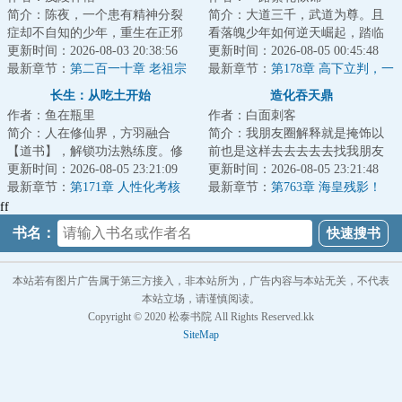
简介：陈夜，一个患有精神分裂
简介：大道三千，武道为尊。且
症却不自知的少年，重生在正邪
看落魄少年如何逆天崛起，踏临
混沌的修仙世界，被当成“贡品”献
更新时间：2026-08-03 20:38:56
诸天之巅！&lt;br/&gt;别人炼气几
更新时间：2026-08-05 00:45:48
给魔门悬磁...
最新章节：
第二百一十章 老祖宗
层就忙着突...
最新章节：
第178章 高下立判，一
的老本行
切都结束了！
长生：从吃土开始
造化吞天鼎
作者：鱼在瓶里
作者：白面刺客
简介：人在修仙界，方羽融合
简介：我朋友圈解释就是掩饰以
【道书】，解锁功法熟练度。修
前也是这样去去去去去找我朋友
仙第一天，谨小慎微，努力吃土
更新时间：2026-08-05 23:21:09
圈...
更新时间：2026-08-05 23:21:48
当牛马。修仙第二...
最新章节：
第171章 人性化考核
最新章节：
第763章 海皇残影！
ff
书名：
本站若有图片广告属于第三方接入，非本站所为，广告内容与本站无关，不代表
本站立场，请谨慎阅读。
Copyright © 2020 松泰书院 All Rights Reserved.kk
SiteMap