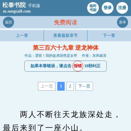
松泰书院
手机版
临时
登录
注册
书架
m.songtai8.com
免费阅读
返回
菜单
上一章
查看最新章节
下一章
第三百六十九章 逆龙神体
作品：震惊！我的徒弟居然是女帝
作者：东风破浪
如果本章错误，请点击
报错
10秒纠正
上一页
1
2
下—页
　　两人不断往天龙族深处走，
最后来到了一座小山。