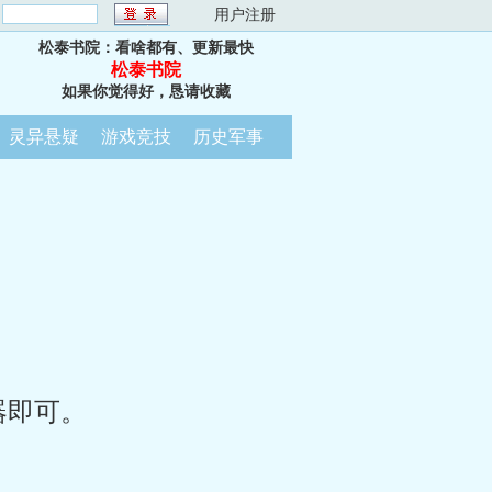
：
用户注册
松泰书院：看啥都有、更新最快
松泰书院
如果你觉得好，恳请收藏
灵异悬疑
游戏竞技
历史军事
器即可。