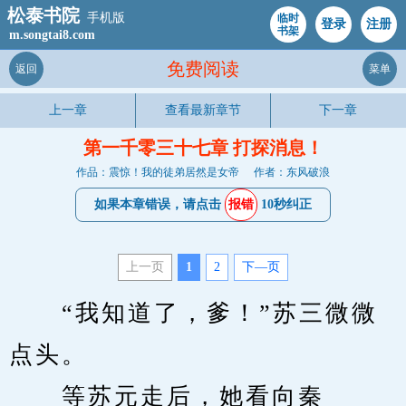
松泰书院
手机版
临时
登录
注册
书架
m.songtai8.com
免费阅读
返回
菜单
上一章
查看最新章节
下一章
第一千零三十七章 打探消息！
作品：震惊！我的徒弟居然是女帝
作者：东风破浪
如果本章错误，请点击
报错
10秒纠正
上一页
1
2
下—页
　　“我知道了，爹！”苏三微微
点头。
　　等苏元走后，她看向秦