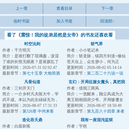
上一章
查看目录
下一章
临时书架
加入书签
回顶部↑
看了《震惊！我的徒弟居然是女帝》的书友还喜欢看
时空法则
斩气界
作者：千方明灭
作者：小小笔记本
简介：是谁打翻了琉璃盏，泼湿
简介：斩龙脉，镇四方剑道+修仙
了谁的长恨无眠夜？是谁拨乱了
苍天在上，众生渺小，何为正
竖弓琴，惊扰了谁的江上无澜
更新时间：2026-07-31 02:02:47
义！何为挫折！何为磨难！不过
更新时间：2026-08-02 05:14:14
月？有人在在偌大...
最新章节：
第七十五章 大炮筒酒
是浮云吧！仇恨...
最新章节：
第二百二十六说一说
馆
凡骨仙道
玄幻：开局征服女魔头，真把我
作者：三剑开天门
作者：借我三两风
当纨绔？
简介：一介乡村凡夫陈大牛，学
简介：一觉醒来，顾尘风成为大
武不成。本以为此生碌碌无为，
离王朝相国府少爷。开局惨遭女
索性回归山野想做个老农，却阴
更新时间：2026-08-07 17:31:33
魔头采补，却因祸得福，获逆天
更新时间：2026-08-07 18:50:49
差阳错踏入仙门...
最新章节：
第326章 中州来客
奇宝，悟绝世功...
最新章节：
第九百八十四章 来者
不善
造化吞天鼎
我有一座混沌监狱
作者：白面刺客
作者：宇然