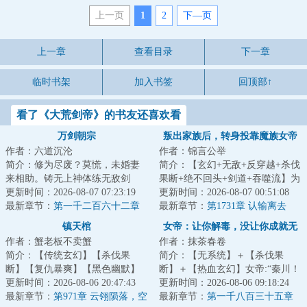
上一页
1
2
下—页
上一章
查看目录
下一章
临时书架
加入书签
回顶部↑
看了《大荒剑帝》的书友还喜欢看
万剑朝宗
叛出家族后，转身投靠魔族女帝
作者：六道沉沦
作者：锦言公举
简介：修为尽废？莫慌，未婚妻
简介：【玄幻+无敌+反穿越+杀伐
来相助。铸无上神体练无敌剑
果断+绝不回头+剑道+吞噬流】为
道，斩天骄荡神魔。试问诸天万
更新时间：2026-08-07 07:23:19
了让家族晋升不朽世家，叶楚尘
更新时间：2026-08-07 00:51:08
界，谁可抵我剑锋...
最新章节：
第一千二百六十二章
不惜与魔族女...
最新章节：
第1731章 认输离去
这是你的遗言吗
镇天棺
女帝：让你解毒，没让你成就无
作者：蟹老板不卖蟹
作者：抹茶春卷
上仙帝
简介：【传统玄幻】【杀伐果
简介：【无系统】＋【杀伐果
断】【复仇暴爽】【黑色幽默】
断】＋【热血玄幻】女帝:“秦川！
【多女主】秦无夜望着扑来的三
更新时间：2026-08-06 20:47:43
你是我的！”秦川:“……”少年秦川
更新时间：2026-08-06 09:18:24
女帝，悲吼响彻混...
最新章节：
第971章 云翎陨落，空
惨遭暗算...
最新章节：
第一千八百三十五章