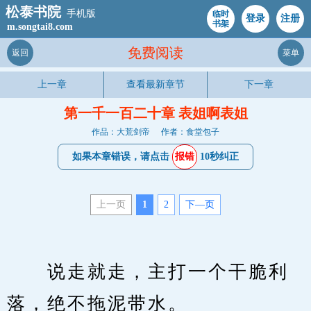
松泰书院
手机版
临时
登录
注册
书架
m.songtai8.com
免费阅读
返回
菜单
上一章
查看最新章节
下一章
第一千一百二十章 表姐啊表姐
作品：大荒剑帝
作者：食堂包子
如果本章错误，请点击
报错
10秒纠正
上一页
1
2
下—页
　　说走就走，主打一个干脆利
落，绝不拖泥带水。