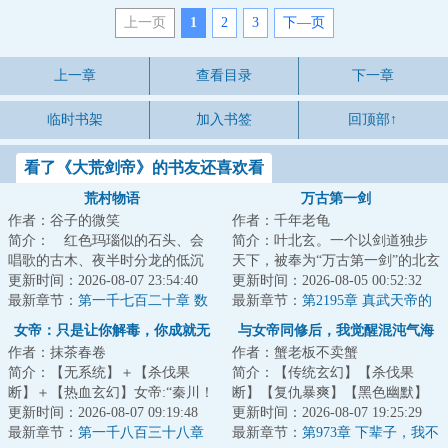
上一页
1
2
3
下—页
上一章
查看目录
下一章
临时书架
加入书签
回顶部↑
看了《大荒剑帝》的书友还喜欢看
荒村物语
万古第一剑
作者：谷子的微笑
作者：千年老龟
简介： 红色玛瑙似的石头、会
简介：叶北玄。一个以剑道独步
唱歌的古木、夜半时分龙的低沉
天下，被奉为“万古第一剑”的北玄
的吼叫、以及阴森的密林中的鬼
更新时间：2026-08-07 23:54:40
剑帝，独尊虚神界。凭借着一枚
更新时间：2026-08-05 00:52:32
怪……以及他，...
最新章节：
第一千七百二十章 数
圣道果，他...
最新章节：
第2195章 真武天帝的
钱
一缕意志！
女帝：只是让你解毒，你成就无
与女帝同修后，我觉醒混沌气海
作者：抹茶春卷
作者：蟹老板不卖蟹
上仙帝
简介：【无系统】＋【杀伐果
简介：【传统玄幻】【杀伐果
断】＋【热血玄幻】女帝:“秦川！
断】【复仇暴爽】【黑色幽默】
你是我的！”秦川:“……”少年秦川
更新时间：2026-08-07 09:19:48
【多女主】&lt;br/&gt;秦无夜望着
更新时间：2026-08-07 19:25:29
惨遭暗算...
最新章节：
第一千八百三十八章
扑来的三女帝...
最新章节：
第973章 下辈子，我不