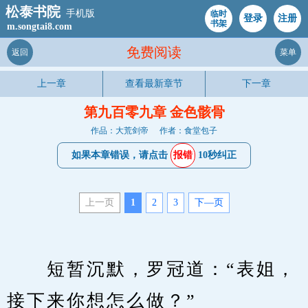
松泰书院
手机版
临时
登录
注册
书架
m.songtai8.com
免费阅读
返回
菜单
上一章
查看最新章节
下一章
第九百零九章 金色骸骨
作品：大荒剑帝
作者：食堂包子
如果本章错误，请点击
报错
10秒纠正
上一页
1
2
3
下—页
　　短暂沉默，罗冠道：“表姐，
接下来你想怎么做？”