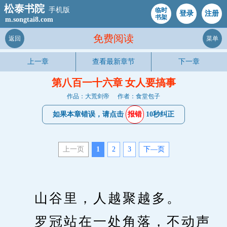
松泰书院
手机版
临时
登录
注册
书架
m.songtai8.com
免费阅读
返回
菜单
上一章
查看最新章节
下一章
第八百一十六章 女人要搞事
作品：大荒剑帝
作者：食堂包子
如果本章错误，请点击
报错
10秒纠正
上一页
1
2
3
下—页
　　山谷里，人越聚越多。
　　罗冠站在一处角落，不动声