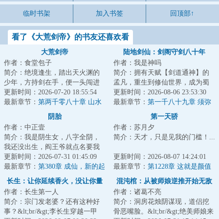
临时书架
加入书签
回顶部↑
看了《大荒剑帝》的书友还喜欢看
大荒剑帝
陆地剑仙：剑阁守剑八十年
作者：食堂包子
作者：我是神吗
简介：绝境逢生，踏出天火渊的
简介：拥有天赋【剑道通神】的
少年，方持剑在手，便一头闯进
孟凡，重生到修仙世界，成为蜀
这场天地大劫！纵剑斩荆棘，苍
更新时间：2026-07-20 18:55:54
山剑派的剑阁守剑人。触摸到“七
更新时间：2026-08-06 23:53:30
穹染血时，且斗...
最新章节：
第两千零八十章 山水
星剑”，获得...
最新章节：
第一千八十九章 须弥
元精
山，邪佛
阴胎
第一天骄
作者：中正壹
作者：苏月夕
简介：我是阴生女，八字全阴，
简介：天才，只是见我的门槛！...
我还没出生，阎王爷就点名要我
的命！&lt;br/&gt;&lt;br/&gt;我爷
更新时间：2026-07-31 01:45:09
更新时间：2026-08-07 14:24:01
爷和我爹为...
最新章节：
第380章 成仙，新的起
最新章节：
第1228章 这就是颜值
点
即正义吗？
长生：让你延续香火，没让你量
混沌棺：从被师娘逆推开始无敌
作者：长生第一人
作者：诸葛不亮
产仙帝！
简介：宗门发老婆？还有这种好
简介：洞房花烛阴谋现，道侣挖
事？&lt;br/&gt;李长生穿越一甲
骨恶嘴脸。&lt;br/&gt;绝美师娘来