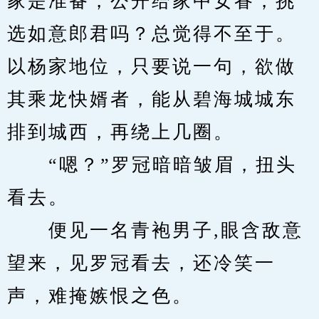
家是准备，公开给家中女眷，挑
选如意郎君吗？总觉得不至于。
以杨家地位，只要说一句，欲做
其乘龙快婿者，能从碧海城城东
排到城西，再绕上几圈。
　　“嗯？”罗冠暗暗皱眉，扭头
看去。
　　便见一名青袍男子,眼含敌意
望来，见罗冠看去，还冷笑一
声，难掩嫉恨之色。