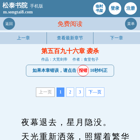
松泰书院
手机版
临时
登录
注册
书架
m.songtai8.com
免费阅读
返回
菜单
上一章
查看最新章节
下一章
第五百九十六章 袭杀
作品：大荒剑帝
作者：食堂包子
如果本章错误，请点击
报错
10秒纠正
上一页
1
2
3
下—页
　　夜幕退去，星月隐没。
　　天光重新洒落，照耀着繁华