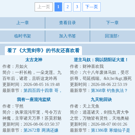
上一页
1
2
3
下—页
上一章
查看目录
下一章
临时书架
加入书签
回顶部↑
看了《大荒剑帝》的书友还喜欢看
太古龙神
逆主马奴：我以阴阳证大道！
作者：月如火
作者：财神喜欢我
简介：一杆长枪，一朵龙莲。九
简介：六十八年废体马奴，受尽
百年后，诸君，且听这龙吟再
折辱，苟延残喘。&lt;br/&gt;濒死
起！...
更新时间：2026-08-05 16:19:48
绝望之际，觉醒【万嗣天骄系
更新时间：2026-08-06 22:53:19
最新章节：
第四百四十四章 哥，
统】！&lt;br/...
最新章节：
第368章 钓鱼执法？
我错了。
我有一座混沌监狱
九天轮回诀
作者：宇然
作者：天上无鱼
简介：执掌混沌牢笼，号令万古
简介：逍遥诸天，剑指九霄大争
神魔，主宰诸天万界！苏昊邪魅
之世，万物皆有灵性，天地奥秘
地笑道：“哥也想低调啊，可实力
更新时间：2026-08-06 03:50:37
无穷。少年自凡尘中崛起，睁眼
更新时间：2026-08-07 00:01:26
它不允许啊！...
最新章节：
第2672章 两滴还嫌
看见这世界，却...
最新章节：
第1386章 寒烟仙子是