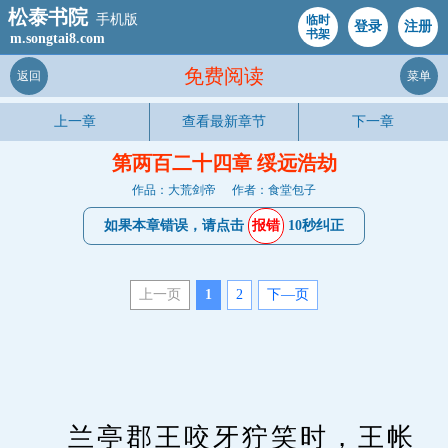
松泰书院
手机版
临时
登录
注册
书架
m.songtai8.com
免费阅读
返回
菜单
上一章
查看最新章节
下一章
第两百二十四章 绥远浩劫
作品：大荒剑帝
作者：食堂包子
如果本章错误，请点击
报错
10秒纠正
上一页
1
2
下—页
　　兰亭郡王咬牙狞笑时，王帐