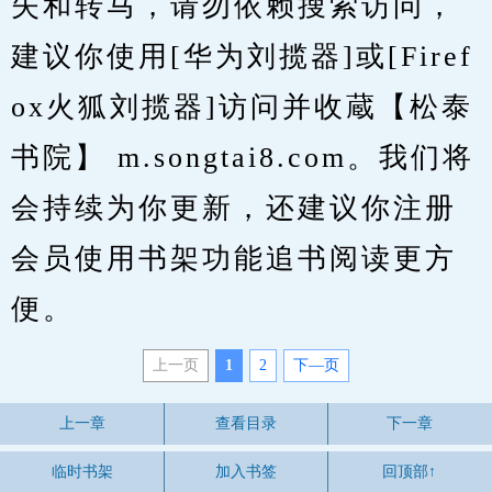
失和转马，请勿依赖搜索访问，
建议你使用[华为刘揽器]或[Firef
ox火狐刘揽器]访问并收蔵【松泰
书院】 m.songtai8.com。我们将
会持续为你更新，还建议你注册
会员使用书架功能追书阅读更方
便。
上一页
1
2
下—页
上一章
查看目录
下一章
临时书架
加入书签
回顶部↑