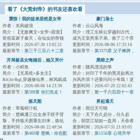
看了《大荒剑帝》的书友还喜欢看
震惊！我的徒弟居然是女帝
豪门枭士
作者：东风破浪
作者：云山风海
简介：【无敌爽文+女帝+甜宠】
简介：理工生林云穿越到古代，
世俗富家子秦天，在仙女的带领
成为王室旁系子弟。救了三个罪
下加入了昆仑剑派，成为了昆仑
更新时间：2026-07-30 13:02:21
人美女，选了一块穷酸封地，背
更新时间：2026-08-06 17:35:14
小师叔。觉醒签...
最新章节：
第三千三百八十二章
负巨额债务！本...
最新章节：
第3375章 父子摊牌，
物极必反
开局被圣女悔婚后，她又哭什
黑暗之声
作者：小鳄鱼
作者：随风漂流的筝
么？
简介：【无系统+多女主】
简介：封印了千年的黑灵欲再次
&lt;br/&gt;穿越修仙界，林风眠成
兴风作浪？还要问问小爷我！逆
为圣女道侣，五灵根的他人都麻
更新时间：2026-08-06 14:23:38
天的脉络、传奇的身世、团结的
更新时间：2026-07-20 22:02:43
了&lt;br/&gt;好...
最新章节：
第509章 你们先走！
伙伴、艰辛的修...
最新章节：
第一千六百四十一章
终极必杀
炼天图
界起通天
作者：草莓榨汁机
作者：雨过天可晴
简介：楚枫遭三位女弟子联手背
简介：天下合久必分，分久必
叛，手持炼天图重生归来，炼化
合，朝堂江胡如一盘局，天命者
万物，踏上成帝之路。&lt;br/&gt;
更新时间：2026-08-06 22:49:34
孙云天出世，魂分天下入战场江
更新时间：2026-07-31 21:03:05
婚内不同房...
最新章节：
第469章 楚枫：你也配
湖，夙命的转轮从...
最新章节：
第1156章 心境升华
站着和我说话？