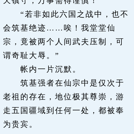
天镇守，万事需得谨慎！”
　　“若非如此六国之战中，也不
会筑基绝迹……唉！我堂堂仙
宗，竟被两个人间武夫压制，可
谓奇耻大辱。”
　　帐内一片沉默。
　　筑基强者在仙宗中是仅次于
老祖的存在，地位极其尊崇，游
走五国疆域到任何一处，都被奉
为贵宾。