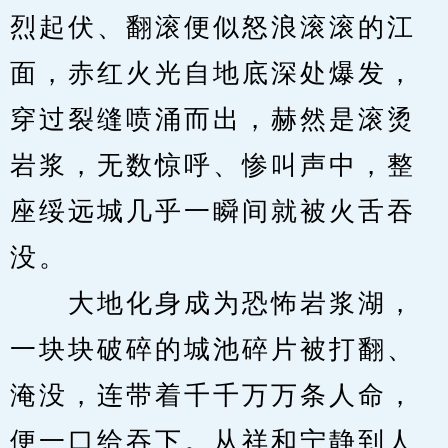
烈起伏、翻滚便似怒浪滚滚的江
面，赤红火光自地底深处爆发，
穿过裂缝喷涌而出，赫然是滚烫
岩浆，无数惊呼、惨叫声中，整
座绥远城几乎一瞬间就被火舌吞
没。
　　大地化身成为恐怖岩浆湖，
一块块破碎的城池碎片被打翻、
淹没，连带着千千万万条人命，
便一口给吞下。从祥和宁静到人