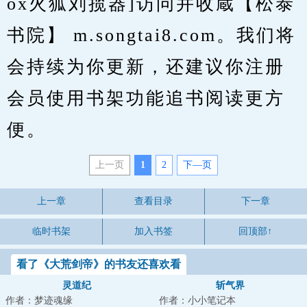
ox火狐刘揽器]访问并收蔵【松泰
书院】 m.songtai8.com。我们将
会持续为你更新，还建议你注册
会员使用书架功能追书阅读更方
便。
上一页
1
2
下—页
上一章
查看目录
下一章
临时书架
加入书签
回顶部↑
看了《大荒剑帝》的书友还喜欢看
灵道纪
斩气界
作者：梦迹魂缘
作者：小小笔记本