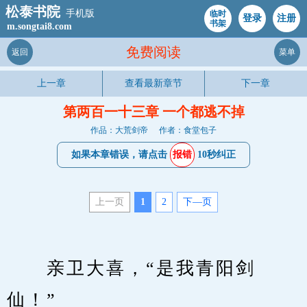
松泰书院
手机版
临时
登录
注册
书架
m.songtai8.com
免费阅读
返回
菜单
上一章
查看最新章节
下一章
第两百一十三章 一个都逃不掉
作品：大荒剑帝
作者：食堂包子
如果本章错误，请点击
报错
10秒纠正
上一页
1
2
下—页
　　亲卫大喜，“是我青阳剑
仙！”