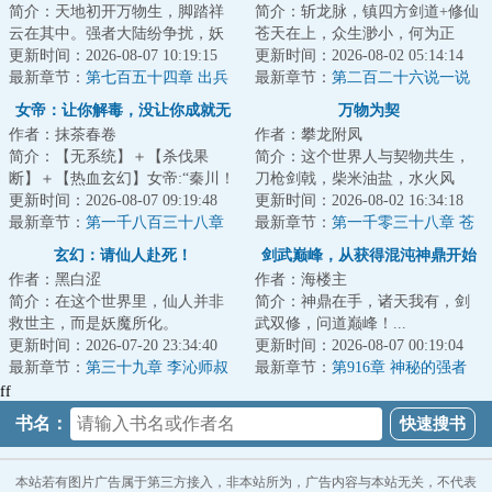
简介：天地初开万物生，脚踏祥
简介：斩龙脉，镇四方剑道+修仙
云在其中。强者大陆纷争扰，妖
苍天在上，众生渺小，何为正
魔鬼神比神通。血染三界争第
更新时间：2026-08-07 10:19:15
义！何为挫折！何为磨难！不过
更新时间：2026-08-02 05:14:14
一，隐世仙人悲众...
最新章节：
第七百五十四章 出兵
是浮云吧！仇恨...
最新章节：
第二百二十六说一说
联北
女帝：让你解毒，没让你成就无
万物为契
作者：抹茶春卷
作者：攀龙附凤
上仙帝
简介：【无系统】＋【杀伐果
简介：这个世界人与契物共生，
断】＋【热血玄幻】女帝:“秦川！
刀枪剑戟，柴米油盐，水火风
你是我的！”秦川:“……”少年秦川
更新时间：2026-08-07 09:19:48
雷，猪狗牛羊皆可为契。...
更新时间：2026-08-02 16:34:18
惨遭暗算...
最新章节：
第一千八百三十八章
最新章节：
第一千零三十八章 苍
结缘
古星罗
玄幻：请仙人赴死！
剑武巅峰，从获得混沌神鼎开始
作者：黑白涩
作者：海楼主
简介：在这个世界里，仙人并非
简介：神鼎在手，诸天我有，剑
救世主，而是妖魔所化。
武双修，问道巅峰！...
&lt;br/&gt;底层修士没有长生路，
更新时间：2026-07-20 23:34:40
更新时间：2026-08-07 00:19:04
只有作为物品，被...
最新章节：
第三十九章 李沁师叔
最新章节：
第916章 神秘的强者
ff
书名：
本站若有图片广告属于第三方接入，非本站所为，广告内容与本站无关，不代表