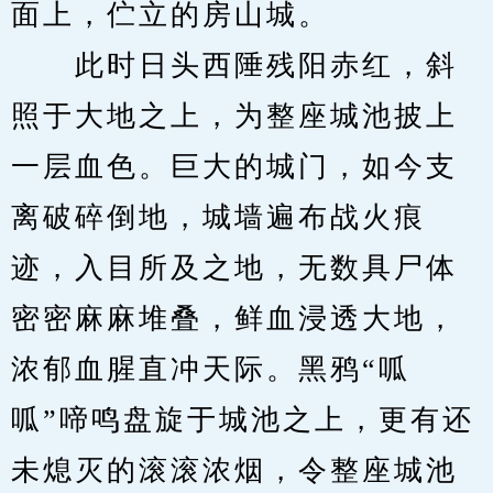
面上，伫立的房山城。
　　此时日头西陲残阳赤红，斜
照于大地之上，为整座城池披上
一层血色。巨大的城门，如今支
离破碎倒地，城墙遍布战火痕
迹，入目所及之地，无数具尸体
密密麻麻堆叠，鲜血浸透大地，
浓郁血腥直冲天际。黑鸦“呱
呱”啼鸣盘旋于城池之上，更有还
未熄灭的滚滚浓烟，令整座城池