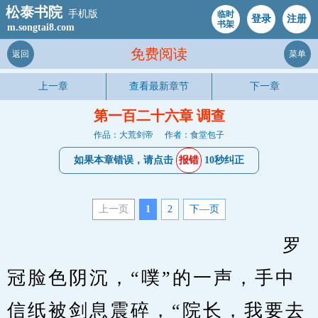
松泰书院
手机版
临时
登录
注册
书架
m.songtai8.com
免费阅读
返回
菜单
上一章
查看最新章节
下一章
第一百二十六章 调查
作品：大荒剑帝
作者：食堂包子
如果本章错误，请点击
报错
10秒纠正
上一页
1
2
下—页
                                 　　罗
冠脸色阴沉，“噗”的一声，手中
信纸被剑息震碎，“院长，我要去