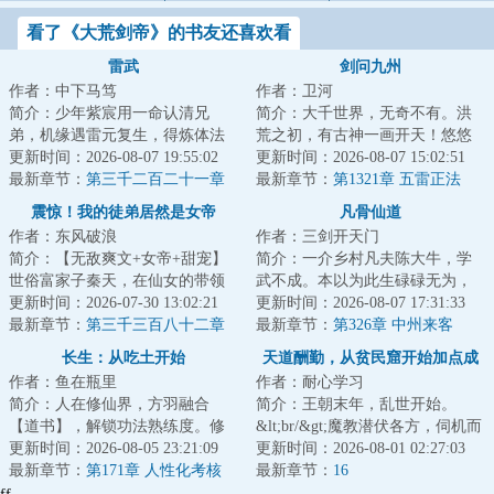
看了《大荒剑帝》的书友还喜欢看
雷武
剑问九州
作者：中下马笃
作者：卫河
简介：少年紫宸用一命认清兄
简介：大千世界，无奇不有。洪
弟，机缘遇雷元复生，得炼体法
荒之初，有古神一画开天！悠悠
诀，踏上强者之路。雷电淬圣
更新时间：2026-08-07 19:55:02
太古，有百家祖师，笑斩仙人。
更新时间：2026-08-07 15:02:51
体，造化铸天途！以...
最新章节：
第三千二百二十一章
蛮荒降临，有大...
最新章节：
第1321章 五雷正法
帝灵之力
震惊！我的徒弟居然是女帝
凡骨仙道
作者：东风破浪
作者：三剑开天门
简介：【无敌爽文+女帝+甜宠】
简介：一介乡村凡夫陈大牛，学
世俗富家子秦天，在仙女的带领
武不成。本以为此生碌碌无为，
下加入了昆仑剑派，成为了昆仑
更新时间：2026-07-30 13:02:21
索性回归山野想做个老农，却阴
更新时间：2026-08-07 17:31:33
小师叔。觉醒签...
最新章节：
第三千三百八十二章
差阳错踏入仙门...
最新章节：
第326章 中州来客
长生：从吃土开始
天道酬勤，从贫民窟开始加点成
作者：鱼在瓶里
作者：耐心学习
圣
简介：人在修仙界，方羽融合
简介：王朝末年，乱世开始。
【道书】，解锁功法熟练度。修
&lt;br/&gt;魔教潜伏各方，伺机而
仙第一天，谨小慎微，努力吃土
更新时间：2026-08-05 23:21:09
动。叛军揭竿而起，争伐频频。
更新时间：2026-08-01 02:27:03
当牛马。修仙第二...
最新章节：
第171章 人性化考核
&lt;br/&gt;宗...
最新章节：
16