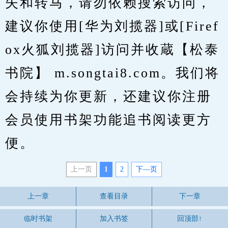
失和转马，请勿依赖搜索访问，
建议你使用[华为刘揽器]或[Firef
ox火狐刘揽器]访问并收蔵【松泰
书院】 m.songtai8.com。我们将
会持续为你更新，还建议你注册
会员使用书架功能追书阅读更方
便。
上一页
1
2
下—页
上一章
查看目录
下一章
临时书架
加入书签
回顶部↑