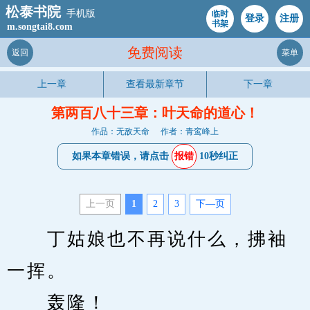
松泰书院
手机版
临时
登录
注册
书架
m.songtai8.com
免费阅读
返回
菜单
上一章
查看最新章节
下一章
第两百八十三章：叶天命的道心！
作品：无敌天命
作者：青鸾峰上
如果本章错误，请点击
报错
10秒纠正
上一页
1
2
3
下—页
　　丁姑娘也不再说什么，拂袖
一挥。
　　轰隆！