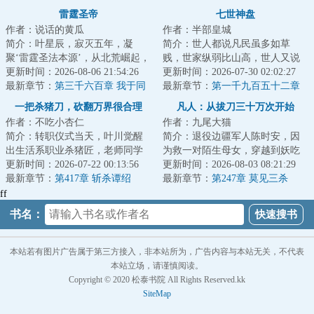
我错了。
雷霆圣帝
七世神盘
作者：说话的黄瓜
作者：半部皇城
简介：叶星辰，寂灭五年，凝
简介：世人都说凡民虽多如草
聚‘雷霆圣法本源’，从北荒崛起，
贱，世家纵弱比山高，世人又说
探寻身世谜，沐浴天骄血，夺诸
更新时间：2026-08-06 21:54:26
修行就是这般蛮不讲理，可我陆
更新时间：2026-07-30 02:02:27
天造化，斩因...
最新章节：
第三千六百章 我于同
沉偏是不信：我为...
最新章节：
第一千九百五十二章
代全无敌！
重回谷故，烟尘中的人
一把杀猪刀，砍翻万界很合理
凡人：从拔刀三十万次开始
作者：不吃小杏仁
作者：九尾大猫
吧？
简介：转职仪式当天，叶川觉醒
简介：退役边疆军人陈时安，因
出生活系职业杀猪匠，老师同学
为救一对陌生母女，穿越到妖吃
大失所望，青梅竹马弃他而去，
更新时间：2026-07-22 00:13:56
人、人也吃人的荒墟，变成一个
更新时间：2026-08-03 08:21:29
只因生活系职业...
最新章节：
第417章 斩杀谭绍
要卖掉嫂嫂、侄...
最新章节：
第247章 莫见三杀
ff
书名：
本站若有图片广告属于第三方接入，非本站所为，广告内容与本站无关，不代表
本站立场，请谨慎阅读。
Copyright © 2020 松泰书院 All Rights Reserved.kk
SiteMap