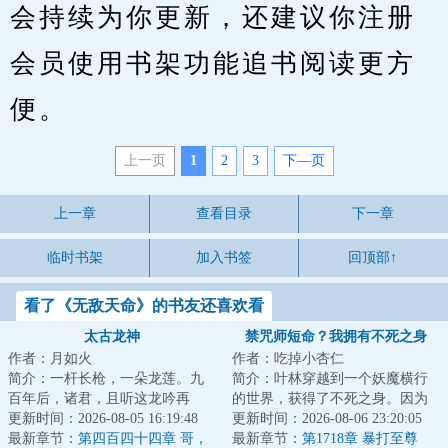
会持续为你更新，还建议你注册
会员使用书架功能追书阅读更方
便。
上一页
1
2
3
下—页
上一章
查看目录
下一章
临时书架
加入书签
回顶部↑
看了《无敌天命》的书友还喜欢看
太古龙神
禁咒师短命？我拥有不死之身
作者：月如火
作者：吃掉小杏仁
简介：一杆长枪，一朵龙莲。九
简介：叶林穿越到一个妖魔横行
百年后，诸君，且听这龙吟再
的世界，获得了不死之身。因为
起！...
更新时间：2026-08-05 16:19:48
这个世界的转职仪式很费钱，他
更新时间：2026-08-06 23:20:05
最新章节：
第四百四十四章 哥，
直接卡BUG靠着...
最新章节：
第1718章 暴打至尊