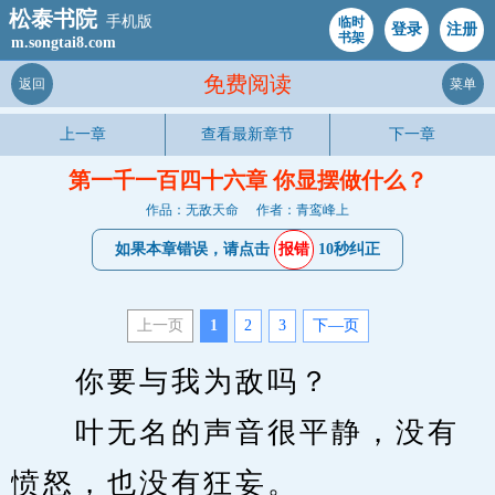
松泰书院
手机版
临时
登录
注册
书架
m.songtai8.com
免费阅读
返回
菜单
上一章
查看最新章节
下一章
第一千一百四十六章 你显摆做什么？
作品：无敌天命
作者：青鸾峰上
如果本章错误，请点击
报错
10秒纠正
上一页
1
2
3
下—页
　　你要与我为敌吗？
　　叶无名的声音很平静，没有
愤怒，也没有狂妄。