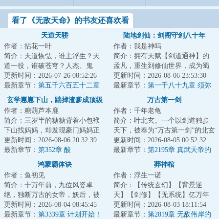
看了《无敌天命》的书友还喜欢看
天道天骄
陆地剑仙：剑阁守剑八十年
作者：拈花一叶
作者：我是神吗
简介：天道恢弘，谁主浮生？天
简介：拥有天赋【剑道通神】的
道一役，谁破苍穹？人杰、鬼
孟凡，重生到修仙世界，成为蜀
雄、楚翘、天骄，万载后的归
更新时间：2026-07-26 08:52:26
山剑派的剑阁守剑人。触摸到“七
更新时间：2026-08-06 23:53:30
来，再踏归家路，再...
最新章节：
第五千六百五十二章
星剑”，获得...
最新章节：
第一千八十九章 须弥
传承和偶遇！下
山，邪佛
玄学崽崽下山，踹掉渣爹成顶级
万古第一剑
作者：糖葫芦本鹿
作者：千年老龟
团宠
简介：三岁半的糖糖背着小包袱
简介：叶北玄。一个以剑道独步
下山找妈妈，却发现豪门妈妈正
天下，被奉为“万古第一剑”的北玄
被渣爹PUA，家里还有个鸠占鹊
更新时间：2026-08-06 20:32:39
剑帝，独尊虚神界。凭借着一枚
更新时间：2026-08-05 00:52:32
巢的养女天天找...
最新章节：
第352章 酸
圣道果，他...
最新章节：
第2195章 真武天帝的
一缕意志！
鸿蒙霸体诀
葬神棺
作者：鱼初见
作者：浮生一诺
简介：十万年前，九位风姿卓
简介：【传统玄幻】【背景逆
绝，独断万古的女帝，妖后，被
天】【剑修】【无系统】亿万年
封印于鸿蒙金塔之中。十万年
更新时间：2026-08-04 08:45:45
前，鸿蒙时代，混沌初开，宇宙
更新时间：2026-08-03 18:11:54
后，少年萧诺，被家...
最新章节：
第3339章 计划开始！
本源为了阻止万灵...
最新章节：
第2819章 无敌伟岸的