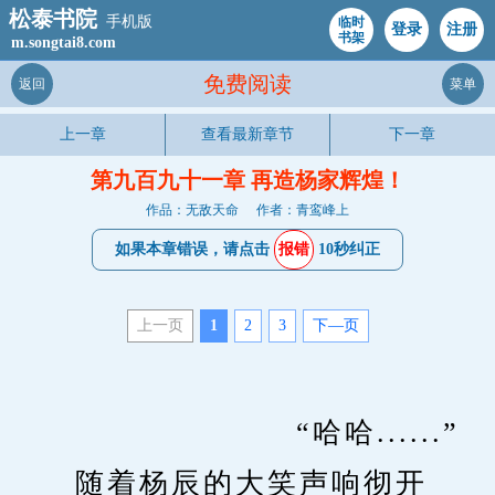
松泰书院
手机版
临时
登录
注册
书架
m.songtai8.com
免费阅读
返回
菜单
上一章
查看最新章节
下一章
第九百九十一章 再造杨家辉煌！
作品：无敌天命
作者：青鸾峰上
如果本章错误，请点击
报错
10秒纠正
上一页
1
2
3
下—页
　　                    “哈哈......”
　　随着杨辰的大笑声响彻开