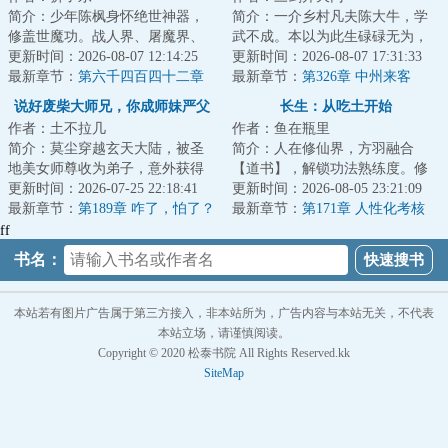
简介：少年陈枫身怀绝世神器，
简介：一介乡村凡夫陈大牛，学
修盖世魔功。战人界、屠魔界、
武不成。本以为此生碌碌无为，
挑仙界、冲神界。打遍诸世界，
更新时间：2026-08-07 12:14:25
索性回归山野想做个老农，却阴
更新时间：2026-08-07 17:31:33
杀出冲天血路，...
最新章节：
第六千四百四十二章
差阳错踏入仙门...
最新章节：
第326章 中州来客
追击和失败
说好废柴大师兄，你成师妹严父
长生：从吃土开始
作者：土不拉几
作者：鱼在瓶里
了？
简介：莫尘穿越玄天大陆，被圣
简介：人在修仙界，方羽融合
地美女师尊收为弟子，意外获得
【道书】，解锁功法熟练度。修
了神女异闻录。&lt;br/&gt;只要收
更新时间：2026-07-25 22:18:41
仙第一天，谨小慎微，努力吃土
更新时间：2026-08-05 23:21:09
录美女，就...
最新章节：
第189章 咋了，怕了？
当牛马。修仙第二...
最新章节：
第171章 人性化考核
ff
书名：
本站若有图片广告属于第三方接入，非本站所为，广告内容与本站无关，不代表
本站立场，请谨慎阅读。
Copyright © 2020 松泰书院 All Rights Reserved.kk
SiteMap