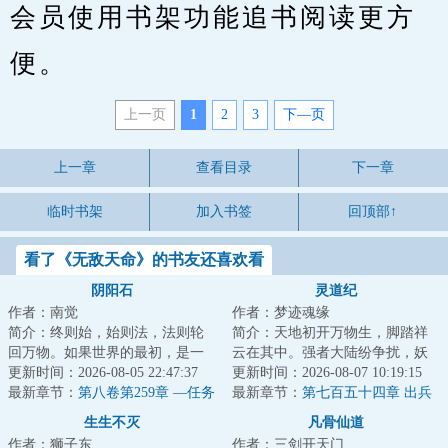
会员使用书架功能追书阅读更方
便。
上一页
1
2
3
下—页
上一章
查看目录
下一章
临时书架
加入书签
回顶部↑
看了《无敌天命》的书友还喜欢看
阴阳石
灵道纪
作者：南觉
作者：梦迹魂缘
简介：终则始，始则法，法则轮
简介：天地初开万物生，脚踏祥
回万物。如果世界的最初，是一
云在其中。强者大陆纷争扰，妖
道法则，那么新生的、淘汰的，
更新时间：2026-08-05 22:47:37
魔鬼神比神通。血染三界争第
更新时间：2026-08-07 10:19:15
都将卷入轮回的...
最新章节：
第八卷第259章 —任务
一，隐世仙人悲众...
最新章节：
第七百五十四章 出兵
完成小鬼，再见了
联北
生生不灭
凡骨仙道
作者：狮子东
作者：三剑开天门