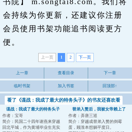
书院】 m.songtai8.com。我们将
会持续为你更新，还建议你注册
会员使用书架功能追书阅读更方
便。
上一页
1
2
下—页
上一章
查看目录
下一章
临时书架
加入书签
回顶部↑
看了《谍战：我成了最大的特务头子》的书友还喜欢看
谍战：我成了最大的特务头子
替弟入赘后，我被女帝赖上了
作者：宝哥
作者：弄唐三巡
简介：民国二十四年谢燕来穿越
简介：穿越成替弟入赘的倒霉
回北平城，作为黄埔毕业生充实
蛋，顾淮本想躺平度日。