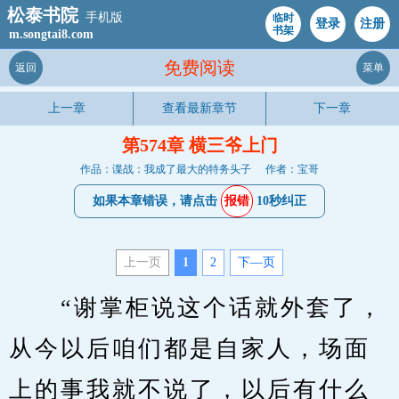
松泰书院
手机版
临时
登录
注册
书架
m.songtai8.com
免费阅读
返回
菜单
上一章
查看最新章节
下一章
第574章 横三爷上门
作品：谍战：我成了最大的特务头子
作者：宝哥
如果本章错误，请点击
报错
10秒纠正
上一页
1
2
下—页
　　“谢掌柜说这个话就外套了，
从今以后咱们都是自家人，场面
上的事我就不说了，以后有什么