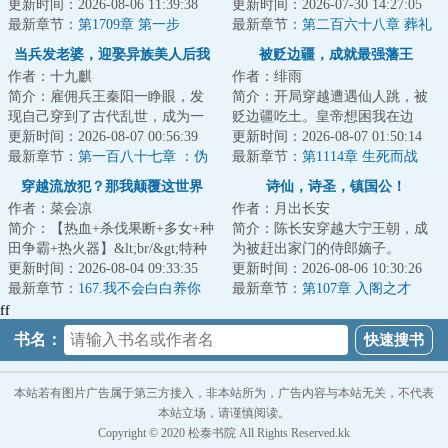
北平分站，半个月粉碎特高课石
更新时间：2026-08-06 11:39:38
&lt;br/&gt;可二哥拿了他的计策献
更新时间：2026-07-30 14:27:05
川少佐收买北平...
最新章节：
第1709章 第一步
给女帝后，竟一路高...
最新章节：
第二百六十八章 葬礼
上的不速之客
当兵发老婆，迎娶异族美人后我
被贬边疆，成就最强藩王
作者：十九麒
作者：绯雨
称王了
简介：雇佣兵王秦阳一睁眼，发
简介：开局穿越遭遇仙人跳，被
现自己穿到了古代乱世，成为一
贬边疆吃土。皇帝想困我在边
个爹娘双亡、家中穷苦的少年。
更新时间：2026-08-07 00:56:39
城？朝臣想看我笑话？却不知我
更新时间：2026-08-07 01:50:14
&lt;br/&gt;刚...
最新章节：
第一百八十七章 ：伪
手握现代知识，开...
最新章节：
第1114章 生死而战
造密信
穿越流放犯？那我颠覆这世界
诗仙，诗圣，镇国公！
作者：菜会凉
作者：月出长安
简介：【热血+杀伐果断+多女+种
简介：陈长安穿越大宁王朝，成
田争霸+热火器】&lt;br/&gt;特种
为被赶出家门的侍郎嫡子。
兵陈锋，代号“孤狼”，死后穿越到
更新时间：2026-08-04 09:33:35
&lt;br/&gt;继母陷害，亲爹驱逐。
更新时间：2026-08-06 10:30:26
大梁王...
最新章节：
167.我不会白白养你
&lt;br/&gt;本来...
最新章节：
第107章 入阁之才
们！
ff
书名：
本站若有图片广告属于第三方接入，非本站所为，广告内容与本站无关，不代表
本站立场，请谨慎阅读。
Copyright © 2020 松泰书院 All Rights Reserved.kk