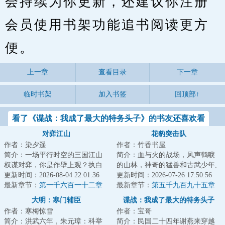
会持续为你更新，还建议你注册
会员使用书架功能追书阅读更方
便。
上一章
查看目录
下一章
临时书架
加入书签
回顶部↑
看了《谍战：我成了最大的特务头子》的书友还喜欢看
对弈江山
花豹突击队
作者：染夕遥
作者：竹香书屋
简介：一场平行时空的三国江山
简介：血与火的战场，风声鹤唳
权谋对弈，你是作壁上观？执白
的山林，神奇的猛兽和古武少年,
子？抑或执黑子？...
更新时间：2026-08-04 22:01:36
这是一支有着铮铮铁骨的特种部
更新时间：2026-07-26 17:50:56
最新章节：
第一千六百一十二章
队，这是一群...
最新章节：
第五千九百九十五章
尚书的“赎罪”
全权指挥
大明：寒门辅臣
谍战：我成了最大的特务头子
作者：寒梅惊雪
作者：宝哥
简介：洪武六年，朱元璋：科举
简介：民国二十四年谢燕来穿越