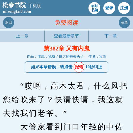
松泰书院
手机版
临时
登录
注册
书架
m.songtai8.com
免费阅读
返回
菜单
上一章
查看最新章节
下一章
第382章 又有内鬼
作品：谍战：我成了最大的特务头子
作者：宝哥
如果本章错误，请点击
报错
10秒纠正
　　“哎哟，高木太君，什么风把
您给吹来了？快请快请，我这就
去找我们老爷。”
　　大管家看到门口年轻的中佐