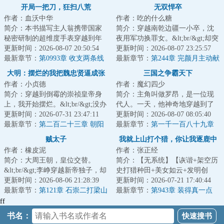
开局一把刀，狂扫八荒
无双悍卒
作者：血沃中华
作者：吃的什么糖
简介：本书描写主人翁携带国家
简介：穿越南乾边疆一小卒，沈
秘密研制的超维度手表穿越到年
夜用军功换罪女。&lt;br/&gt;却突
的南宋成为一名战将。主人翁在
更新时间：2026-08-07 20:50:54
然发现自己温柔的大嫂、三年前
更新时间：2026-08-07 23:25:57
手表的帮助下力...
最新章节：
第0993章 收支两条线
上门退婚的...
最新章节：
第244章 完颜月主动献
衣，北莽亲王要和肃阳结盟？
大明：摆烂的我把魏忠贤逼成张
三国之争霸天下
作者：小贞德
作者：魔幻四少
居正了
简介：穿越到倒霉的崇祯皇帝身
简介：主角叫做罗昂，是一位现
上，我开始摆烂。&lt;br/&gt;没办
代人。一天，他神奇地穿越到了
法，在大明越是想干事业，死的
更新时间：2026-07-31 23:47:11
东汉末年。罗昂决定在东汉末年
更新时间：2026-08-07 08:05:40
就越快，屎...
最新章节：
第二百二十三章 朝阳
大展拳脚，征服...
最新章节：
第一千一百八十九章
黑海海峡
贼太子
我就上山打个猎，你让我逐鹿中
作者：橡皮泥
作者：张正经
原？
简介：大周王朝，皇位交替。
简介：【无系统】【诙谐+架空历
&lt;br/&gt;李峥穿越新帝独子，却
史打猎种田+美女如云+发明创
被假太子顶替身份。&lt;br/&gt;逃
更新时间：2026-08-06 21:28:39
造】陈息开局穿越到一个傻子身
更新时间：2026-07-21 17:40:44
离京城后，...
最新章节：
第121章 石崇二打梁山
上，全家不光没...
最新章节：
第943章 装得真一点
ff
书名：