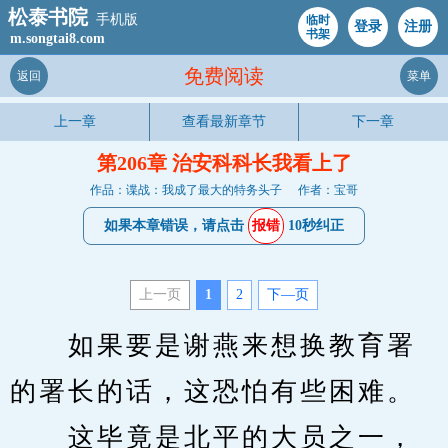
松泰书院
手机版
临时
登录
注册
书架
m.songtai8.com
免费阅读
返回
菜单
上一章
查看最新章节
下一章
第206章 治安科科长我看上了
作品：谍战：我成了最大的特务头子
作者：宝哥
如果本章错误，请点击
报错
10秒纠正
上一页
1
2
下—页
　　如果要是谢燕来想换教育署
的署长的话，这恐怕有些困难。
　　这毕竟是北平的大员之一，