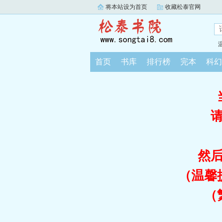
将本站设为首页
收藏松泰官网
首页
书库
排行榜
完本
科幻
然
（温馨
（