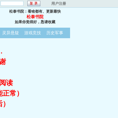
：
用户注册
松泰书院：看啥都有、更新最快
松泰书院
如果你觉得好，恳请收藏
灵异悬疑
游戏竞技
历史军事
…
谢
阅读
能正常）
后）