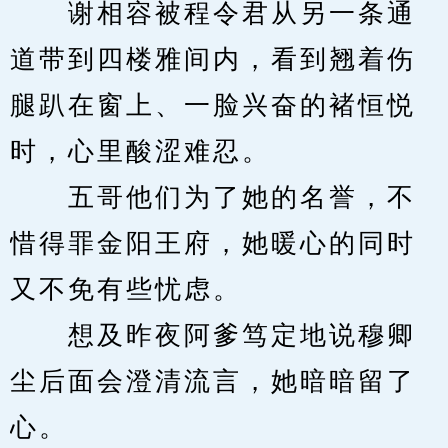
　　谢相容被程令君从另一条通
道带到四楼雅间内，看到翘着伤
腿趴在窗上、一脸兴奋的褚恒悦
时，心里酸涩难忍。
　　五哥他们为了她的名誉，不
惜得罪金阳王府，她暖心的同时
又不免有些忧虑。
　　想及昨夜阿爹笃定地说穆卿
尘后面会澄清流言，她暗暗留了
心。