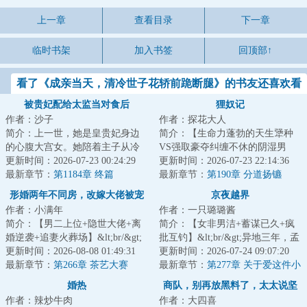
上一章
查看目录
下一章
临时书架
加入书签
回顶部↑
看了《成亲当天，清冷世子花轿前跪断腿》的书友还喜欢看
被贵妃配给太监当对食后
狸奴记
作者：沙子
作者：探花大人
简介：上一世，她是皇贵妃身边
简介：【生命力蓬勃的天生犟种
的心腹大宫女。她陪着主子从冷
VS强取豪夺纠缠不休的阴湿男
宫里的罪妇温答应，步步筹谋，
更新时间：2026-07-23 00:24:29
鬼】&lt;br/&gt;“公子怎么不去做
更新时间：2026-07-23 22:14:36
饱受磋磨，终于...
最新章节：
第1184章 终篇
王呢？”&lt;b...
最新章节：
第190章 分道扬镳
形婚两年不同房，改嫁大佬被宠
京夜越界
作者：小满年
作者：一只璐璐酱
坏
简介：【男二上位+隐世大佬+离
简介：【女非男洁+蓄谋已久+疯
婚逆袭+追妻火葬场】&lt;br/&gt;
批互钓】&lt;br/&gt;异地三年，孟
被冷落了两年，江莱从主卧床下
更新时间：2026-08-08 01:49:31
安甯从一封匿名邮件里知道老公
更新时间：2026-07-24 09:07:20
摸出一颗女士...
最新章节：
第266章 茶艺大赛
出轨了。&lt...
最新章节：
第277章 关于爱这件小
事（完）
婚热
商队，别再放黑料了，太太说坚
作者：辣炒牛肉
作者：大四喜
决不复婚