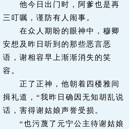
　　他今日出门时，阿爹也是再
三叮嘱，谨防有人闹事。
　　在众人期盼的眼神中，穆卿
安想及昨日听到的那些恶言恶
语，谢相容早上渐渐消失的笑
容。
　　正了正神，他朝着四楼雅间
揖礼道，“我昨日确因无知胡乱说
话，害得谢姑娘声誉受损。
　　“也污蔑了元宁公主待谢姑娘