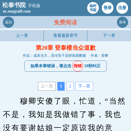
松泰书院
手机版
临时
登录
注册
书架
m.songtai8.com
免费阅读
返回
菜单
上一章
查看最新章节
下一章
第20章 登泰楼当众道歉
作品：成亲当天，清冷世子花轿前跪断腿
作者：杳卿
如果本章错误，请点击
报错
10秒纠正
上一页
1
2
下—页
　　穆卿安傻了眼，忙道，“当然
不是，我知是我做错了事，我也
没有要谢姑娘一定原谅我的意