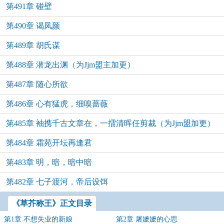
第491章 碰壁
第490章 谒凤颜
第489章 胡氏谋
第488章 潜龙出渊（为Jjm盟主加更）
第487章 随心所欲
第486章 心有猛虎，细嗅蔷薇
第485章 袖携千古文章在，一擂清晖任剪裁（为Jjm盟加更）
第484章 霜苑开坛再逢君
第483章 明，暗，暗中暗
第482章 七子渡河，帝后设饵
《草芥称王》正文目录
第1章 不想失业的新娘
第2章 屠嬷嬷的心思