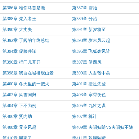
第386章 唯你马首是瞻
第387章 雪驰
第388章 先入者王
第389章 分治
第390章 大丈夫
第391章 新岁将至
第392章 于阀的年终总结
第393章 岁末风云起
第394章 促膝共谋
第395章 飞狐袭凤雏
第396章 把门儿开开
第397章 借西风
第398章 我自在城楼观山景
第399章 入吾彀中矣
第400章 冬天里的一把火
第401章 捷足先登
第402章 风雪同归
第403章 寒霄夜色
第404章 下不为例
第405章 九姓之谋
第406章 贤内助
第407章 算计
第408章 元夕风起
第409章 夫唱妇随VS夫唱妇不随
第410章 回家了
第411章 乾纲独断