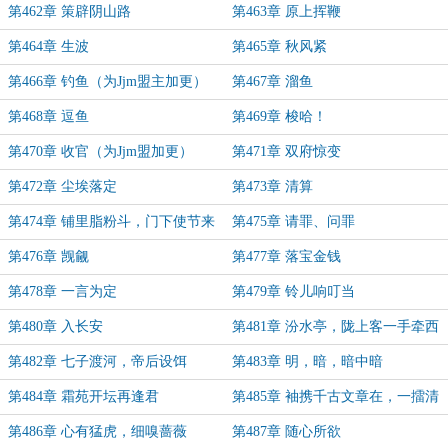
第462章 策辟阴山路
第463章 原上挥鞭
第464章 生波
第465章 秋风紧
第466章 钓鱼（为Jjm盟主加更）
第467章 溜鱼
第468章 逗鱼
第469章 梭哈！
第470章 收官（为Jjm盟加更）
第471章 双府惊变
第472章 尘埃落定
第473章 清算
第474章 铺里脂粉斗，门下使节来
第475章 请罪、问罪
第476章 觊觎
第477章 落宝金钱
第478章 一言为定
第479章 铃儿响叮当
第480章 入长安
第481章 汾水亭，陇上客一手牵西
东
第482章 七子渡河，帝后设饵
第483章 明，暗，暗中暗
第484章 霜苑开坛再逢君
第485章 袖携千古文章在，一擂清
晖任剪裁（为Jjm盟加更）
第486章 心有猛虎，细嗅蔷薇
第487章 随心所欲