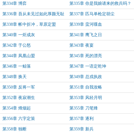
13，欧耶！）
第334章 博弈
第335章 你是我娘请来的救兵吗？
第336章 吾从未见过如此厚颜无耻
第337章 匹马单枪定胡尘
之人
第338章 帐中折冲，草原定盟
第339章 蛮河喋血
第340章 一炬成灰
第341章 鹰飞之日
第342章 于公怒
第343章 夜宴
第344章 凤凰山盟
第345章 死的漂亮
第346章 一鲸落
第347章 一语定乾坤
第348章 换天
第349章 总戎执政
第350章 反将一军
第351章 自我攻略
第352章 夜寂潮生
第353章 风轻月明
第354章 烽烟起
第355章 刀笔锋
第356章 六字定策
第357章 逐利
第358章 独断
第359章 新兵