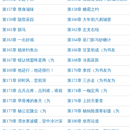
第157章 替身滋味
第158章 糖霜之约
第159章 隐世巫踪
第160章 大年初六易城督
第161章 驯马
第162章 左支右绌
第163章 一出好戏
第164章 巫门影与砂糖计
第165章 稳坐钓鱼台
第166章 甘棠初成（为书友
151018184223839盟主加更）
第167章 错认情盟终是商（为
第168章 冷面巫医
151018184223839盟主加更）
第169章 他还行，他还很行！
第170章 拿捏（为书友为
151018184223839盟主加更）
第171章 卯时风，堂前浪
第172章 三步走（为书友为
151018184223839盟主加更）
第173章 点兵点将，点到谁，谁就
第174章 一枷定局（为
是
151018184223839盟主加更）
第175章 旱骨滩的春天（为
第176章 上邽天要变
151018184223839盟主加更）
第177章 杨公定陇尘（为
第178章 杨灿险遇青衫援（为
151018184223839盟主加更）
151018184223839盟主加更）
第179章 渭水寒波暖，堂中冷计深
第180章 坐而论道