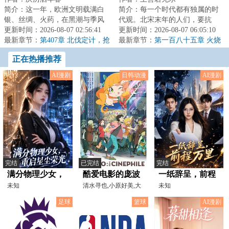
简介：这一年，欧洲文明载满白
简介：每一个时代都有独属的时
银、丝绸、火药，在黑潮与季风
代观。北宋末年的人们，要抗
间激情碰撞。这一年，经历萨尔
更新时间：2026-08-07 02:56:41
金。明朝末年的人们，要抗清。
更新时间：2026-08-07 06:05:10
浒惨败的大明，...
最新章节：
第407章 北伐定计，抢
晋朝末年的人们，...
最新章节：
第一百八十五章 火烧
占天津
天香楼
正在热播推荐
AI漫剧
日韩动漫
AI漫剧
完结
已完结
完结
满分物理少女，
酷爱电影的庞波
一纸辞呈，前程
重启星尘荣光
未知
小姐
清水寻也,小原好美,大
万里
未知
谷凜香,加隈亚衣,大塚
足球
篮球
AI漫剧