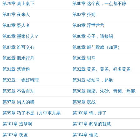
第79章 桌上桌下
第80章 这个夜，一点都不静
第81章 夜来人
第82章 扑朔
第83章 疑人者
第84章 浮世营营
第85章 墨家传人？
第86章 公子，请接锅
第87章 谁可交心
第88章 蝉与螳螂（加更）
第89章 顺水行舟
第90章 驯马
第91章 戏诸侯
第92章 黄雀、黄雀、好多黄雀
第93章 一锅好料理
第94章 杨灿号，起航
第95章 不告而别
第96章 胭脂、朱砂、青梅、热娜、
小乙、皮匠
第97章 男人的嘴
第98章 夜战
第99章 巧了不是（月中求月票
第100章 锅，炸了
啊！）
第101章 造孽啊
第102章 豹爷的智慧
第103章 夜盗
第104章 偷龙