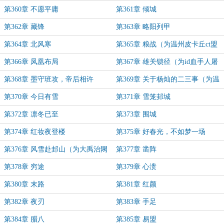
第360章 不愿平庸
第361章 倾城
第362章 藏锋
第363章 略阳列甲
第364章 北风寒
第365章 粮战（为温州皮卡丘ct盟
主加更）
第366章 凤凰布局
第367章 雄关锁径（为id血手人屠
宁立恒盟主加更）
第368章 墨守班攻，帝后相许
第369章 关于杨灿的二三事（为温
州皮卡丘ct盟主加更）
第370章 今日有雪
第371章 雪笼邽城
第372章 凛冬已至
第373章 围城
第374章 红妆夜登楼
第375章 好春光，不如梦一场
第376章 风雪赴邽山（为大禹治閖
第377章 凿阵
盟主加更）
第378章 穷途
第379章 心溃
第380章 末路
第381章 红颜
第382章 夜刃
第383章 手足
第384章 腊八
第385章 易盟