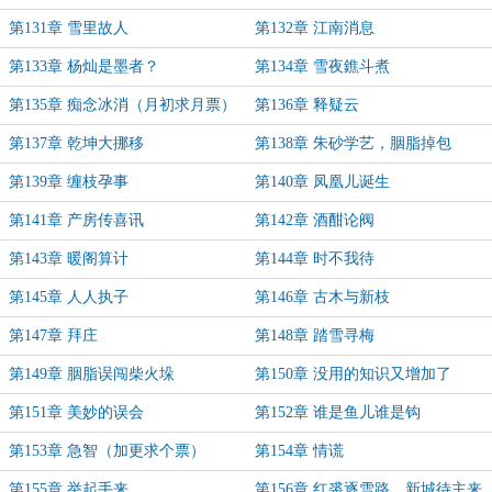
票）
更）
第131章 雪里故人
第132章 江南消息
第133章 杨灿是墨者？
第134章 雪夜鐎斗煮
第135章 痴念冰消（月初求月票）
第136章 释疑云
第137章 乾坤大挪移
第138章 朱砂学艺，胭脂掉包
第139章 缠枝孕事
第140章 凤凰儿诞生
第141章 产房传喜讯
第142章 酒酣论阀
第143章 暖阁算计
第144章 时不我待
第145章 人人执子
第146章 古木与新枝
第147章 拜庄
第148章 踏雪寻梅
第149章 胭脂误闯柴火垛
第150章 没用的知识又增加了
第151章 美妙的误会
第152章 谁是鱼儿谁是钩
第153章 急智（加更求个票）
第154章 情谎
第155章 举起手来
第156章 红裘逐雪路，新城待主来