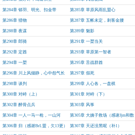
第284章 铩羽、明光、扣金带
第285章 草原风雨乱盟心
第286章 猎物
第287章 五帐未定，刺客金腰
第288章 夜谋
第289章 魅影
第290章 郎骑
第291章 一槊当关
第292章 定酋
第293章 草原第一智者
第294章 一槊
第295章 舌战群酋
第296章 川上风烟静，心中怨气长
第297章 假死
第298章 谈判
第299章 人心各，一盘棋
第300章 对峙（上）
第301章 对峙（下）
第302章 醉骨点兵
第303章 风筝
第304章 一人一马一枪，一山河
第305章 大姨子救场（感谢Jjm和数
字盟，欠12更）
第306章 归（感谢BrL盟，欠13更）
第307章 天还没黑呢（补1）