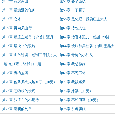
第53章 调虎离山
第54章 各个击破
第55章 最潇洒的任务
第56章 一了百了
第57章 心术
第58章 黑化吧，我的庄主大人
第59章 再向凤山行
第60章 拎包入住
第61章 新庄主老爷（求首订暨月
第62章 活香水瓶儿（感谢JJM盟
票）
主）
第63章 塔尖上的玫瑰
第64章 镜妖和美杜莎（感谢墨晶大
领主盟主））
第65章 山爷过境（感谢三千院才人
第66章 青梅的小甜头
酱盟主）
“莲”动江湖，让我们一起！
第67章 我想静静
第68章 青梅煮酒
第69章 不死不休
第70章 他风风火火地来了（加更）
第71章 我欲遮天
第72章 苍狼峡的发现
第73章 嫁祸（加更）
第75章 张庄主的小期待
第76章 不约而至（加更）
第77章 透明的豹爷
第78章 引虎驱狼