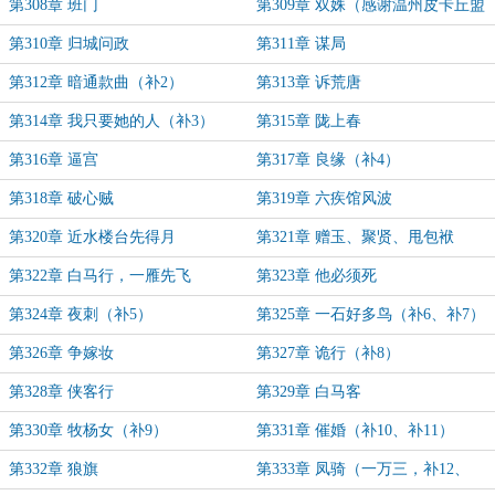
第308章 班门
第309章 双姝（感谢温州皮卡丘盟
主，仍欠12更）
第310章 归城问政
第311章 谋局
第312章 暗通款曲（补2）
第313章 诉荒唐
第314章 我只要她的人（补3）
第315章 陇上春
第316章 逼宫
第317章 良缘（补4）
第318章 破心贼
第319章 六疾馆风波
第320章 近水楼台先得月
第321章 赠玉、聚贤、甩包袱
第322章 白马行，一雁先飞
第323章 他必须死
第324章 夜刺（补5）
第325章 一石好多鸟（补6、补7）
第326章 争嫁妆
第327章 诡行（补8）
第328章 侠客行
第329章 白马客
第330章 牧杨女（补9）
第331章 催婚（补10、补11）
第332章 狼旗
第333章 凤骑（一万三，补12、