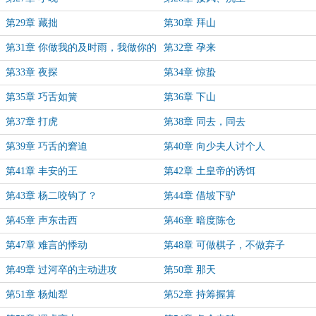
第29章 藏拙
第30章 拜山
第31章 你做我的及时雨，我做你的
第32章 孕来
长晴天
第33章 夜探
第34章 惊蛰
第35章 巧舌如簧
第36章 下山
第37章 打虎
第38章 同去，同去
第39章 巧舌的窘迫
第40章 向少夫人讨个人
第41章 丰安的王
第42章 土皇帝的诱饵
第43章 杨二咬钩了？
第44章 借坡下驴
第45章 声东击西
第46章 暗度陈仓
第47章 难言的悸动
第48章 可做棋子，不做弃子
第49章 过河卒的主动进攻
第50章 那天
第51章 杨灿犁
第52章 持筹握算