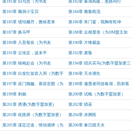
第181章 归与思（为书友
第182章 春湖风暖，墨路同行
151018184223839盟主加更）
第183章 脑洞小宝贝
第184章 雅集暗流
第185章 琥珀藏丹，雅候君来
第186章 朱门宴，我胸有乾坤
第187章 换马甲
第188章 众相显形（为JJM盟主加
更）
第189章 入吾彀矣（为书友
第190章 片锋裁血
151018184223839盟主加更）
第191章 尘埃定，波未平
第192章 肃叛
第193章 锦袍赴会（为书友
第194章 招兵买马(为数字盟加更三
151018184223839盟主加更）
合一章)
第195章 白发红妆皆入局（为数字
第196章 天水潮生
盟加更）
第197章 巫门觊觎、慕容宏图（为
第198章 邀墨者同游春湖，防刺客
数字盟加更）
暗布重围（为数字盟加更）
第199章 刺杨
第200章 试晚（为数字盟加更）
第201章 诱潘(为数字盟加更)
第202章 猎巫
第203章 歧路择（为数字盟加更）
第204章 赤脚医
第205章 谋定迁途，情动酒肆（为
第206章 春日踏天水