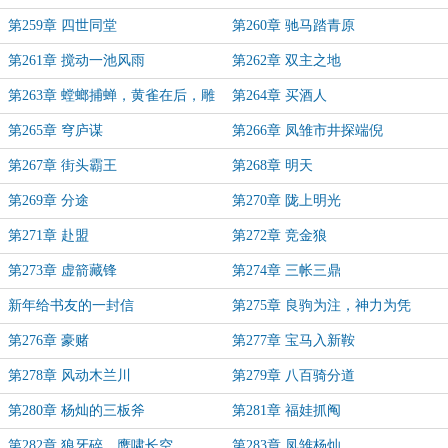
第259章 四世同堂
第260章 驰马踏青原
第261章 搅动一池风雨
第262章 双主之地
第263章 螳螂捕蝉，黄雀在后，雕
第264章 买酒人
鹗临空，控弦者立原上
第265章 穹庐谋
第266章 凤雏市井探端倪
第267章 街头霸王
第268章 明天
第269章 分途
第270章 陇上明光
第271章 赴盟
第272章 竞金狼
第273章 虚箭藏锋
第274章 三帐三鼎
新年给书友的一封信
第275章 良驹为注，神力为凭
第276章 豪赌
第277章 宝马入新鞍
第278章 风动木兰川
第279章 八百骑分道
第280章 杨灿的三板斧
第281章 福娃抓阄
第282章 狼牙碎，鹰啸长空
第283章 凤雏杨灿