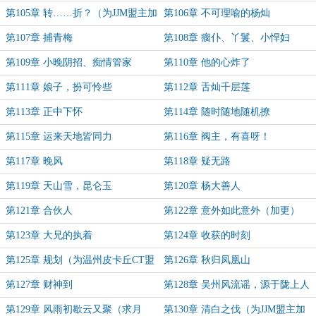
第105章 转……折？（为JJM盟主加
第106章 不可理喻的杨灿
更）
第107章 捕青梅
第108章 瘸仆、丫鬟、小悍妇
第109章 小晚阴招、痴情管家
第110章 他的心炸了
第111章 娘子，扮可怜些
第112章 舌灿千层莲
第113章 正中下怀
第114章 随时随地随机撩
第115章 运来天地皆同力
第116章 阀主，有喜呀！
第117章 晚风
第118章 疑无路
第119章 天山雪，昆仑玉
第120章 杨大善人
第121章 合伙人
第122章 意外如此意外（加更）
第123章 大兄的执着
第124章 收获的时刻
第125章 规划（为温州皮卡丘CT盟
第126章 秋归凤凰山
主加更）
第127章 财神到
第128章 吴州风流谣，源于陇上人
第129章 风雨初歇云又聚（求月
第130章 清白之伐（为JJM盟主加