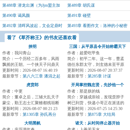
第488章 潜龙出渊（为Jjm盟主加
第489章 胡氏谋
更）
第490章 谒凤颜
第491章 碰壁
第492章 清晖风波起，文会定鼎时
第493章 看图作文：洛神的小秘密
看了《草芥称王》的书友还喜欢看
挟明
三国：从平原县令开始称霸天下
作者：我问青山
作者：超爱吃甲鱼
简介：一个历经二百多年，风雨
简介：初平二年。这一年，曹孟
飘摇的王朝。一个挟天子问鼎天
德任东郡太守，刘玄德未至平原
下的枭雄。清兵入关，乱我中
更新时间：2026-08-07 16:40:19
县，孙仲谋犹在江都。此间乱世
更新时间：2026-08-07 20:37:37
华。明末乱局如何...
最新章节：
第八六三章 潘涓之起
群雄逐鹿，却无...
最新章节：
第285章 计谋
灭
虎贲郎
开局掌控魏忠贤，先抄他一个
作者：中更
作者：那是朕的钱
亿！
简介：董卓之后，三辅大乱天子
简介：穿越成崇祯，发现歪脖子
蒙尘，勤王志士汇聚雒都残垣断
树已到货，快递小哥正在派送的
壁之中，肉食者鄙拔剑四顾，国
更新时间：2026-08-07 00:21:23
路上。怎么办？在线等，挺急
更新时间：2026-07-25 14:25:30
贼凶狠十倍于胡...
最新章节：
第1305章 孙氏再分
的！【大明集团破...
最新章节：
第875章 大结局
大明黑帆
诸天：从时间停止器开始
作者：庆历泗年春
作者：上善若无水