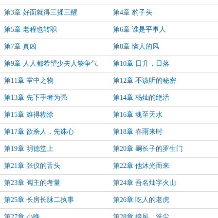
第3章 好面就得三揉三醒
第4章 豹子头
第5章 老程也转职
第6章 谁是平事人
第7章 真凶
第8章 恼人的风
第9章 人人都希望少夫人够争气
第10章 日升，日落
第11章 掌中之物
第12章 不该听的秘密
第13章 先下手者为强
第14章 杨灿的绝活
第15章 难得糊涂
第16章 魂至天水
第17章 欲杀人，先诛心
第18章 春雨来时
第19章 明德堂上
第20章 嗣长子的罗生门
第21章 张仪的舌头
第22章 他沐光而来
第23章 阀主的考量
第24章 吾名灿字火山
第25章 长房长脉二执事
第26章 吃人的老虎
第27章 小晚
第28章 接风、洗尘