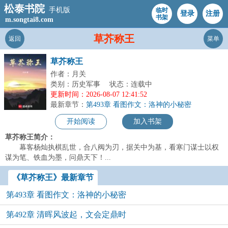
松泰书院
手机版
临时
登录
注册
书架
m.songtai8.com
草芥称王
返回
菜单
草芥称王
作者：月关
类别：历史军事
状态：连载中
更新时间：2026-08-07 12:41:52
最新章节：
第493章 看图作文：洛神的小秘密
开始阅读
加入书架
草芥称王简介：
幕客杨灿执棋乱世，合八阀为刃，据关中为基，看寒门谋士以权
谋为笔、铁血为墨，问鼎天下！...
《草芥称王》最新章节
第493章 看图作文：洛神的小秘密
第492章 清晖风波起，文会定鼎时