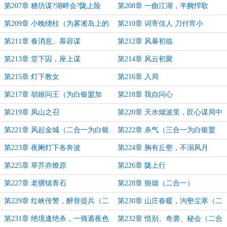
数字盟加更)
第207章 糖坊谋?湖畔会?陇上险
第208章 一曲江湖，半阙悍歌
第209章 小晚绕柱（为雾凇岛上的
第210章 词寄佳人 刀付宵小
观书人盟主加更）
第211章 春消息、慕容谋
第212章 风暴初临
第213章 堂下囚，座上谋
第214章 风云初聚
第215章 灯下教女
第216章 入局
第217章 胡姬问王（为白银盟加
第218章 我自问心
+1）
第219章 凤山之召
第220章 天水烟波里，匠心谋局中
第221章 风起金城（二合一为白银
第222章 杀气（三合一为白银盟
盟+2）
+3）
第223章 夜阑灯下各奔波
第224章 胸有丘壑，不溺风月
第225章 草芥亦燎原
第226章 陇上行
第227章 老骥镇青石
第228章 狼烟（二合一）
第229章 红峡传警，醉骨提兵（二
第230章 山庄春暖，沟壑尘寒（二
合一）
合一）
第231章 绝境逢绝杀，一骑遁夜色
第232章 惜别、奇袭、秘会（二合