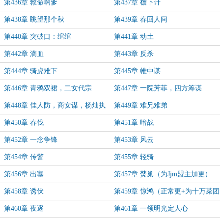
第436章 救命啊爹
第437章 檐下计
第438章 眺望那个秋
第439章 春回人间
第440章 突破口：绾绾
第441章 动土
第442章 滴血
第443章 反杀
第444章 骑虎难下
第445章 帷中谋
第446章 青鸦双裙，二女代宗
第447章 一院芳菲，四方筹谋
第448章 佳人防，商女谋，杨灿执
第449章 难兄难弟
棋
第450章 春伐
第451章 暗战
第452章 一念争锋
第453章 风云
第454章 传警
第455章 轻骑
第456章 出塞
第457章 焚巢（为Jjm盟主加更）
第458章 诱伏
第459章 惊鸿（正常更+为十万菜团
盟主加更）
第460章 夜逐
第461章 一领明光定人心