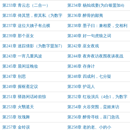
（二合一）
一）
第233章 青云志（二合一）
第234章 杨灿戏妻(为白银盟加4)
第235章 倚其慧，察其私（为数字
第236章 醉骨的鄙夷
盟+5）
第237章 这位大姨子有点横
第238章 墨子曰：兼相爱，交相利
（为数字盟+6）
第239章 那个巫女
第240章 好一句虎狼之词
第241章 迷踪倩影（为数字盟加7）
第242章 巫女夜戏
第243章 一宵几重风波
第244章 夜奔夜访夜围夜谈夜战
（+8、+9）
第245章 晨闲逗晚妆
第246章 存身计
第247章 别思
第248章 四成利，七分疑
第249章 握枢斋定议
第250章 护花人
第251章 驿路闲话岭前惊
第252章 红妆演兵（4合1，为数字
盟+10，为z青鸾峰上盟主+1）
第253章 火翳遮天
第254章 火谷突围，蛮姬来访
第255章 玫瑰舞
第256章 醉骨寻枝，巫门急讯
第257章 金铃误
第258章 老的老、小的小