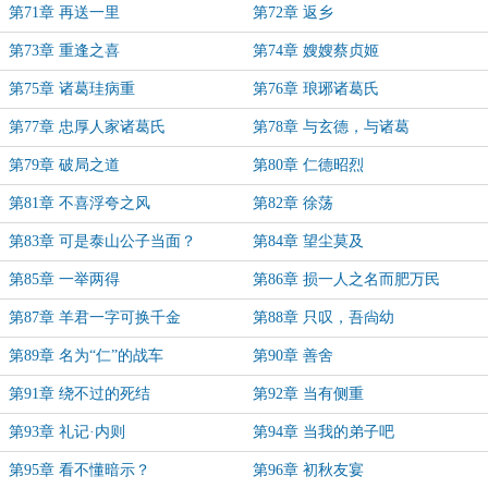
第71章 再送一里
第72章 返乡
第73章 重逢之喜
第74章 嫂嫂蔡贞姬
第75章 诸葛珪病重
第76章 琅琊诸葛氏
第77章 忠厚人家诸葛氏
第78章 与玄德，与诸葛
第79章 破局之道
第80章 仁德昭烈
第81章 不喜浮夸之风
第82章 徐荡
第83章 可是泰山公子当面？
第84章 望尘莫及
第85章 一举两得
第86章 损一人之名而肥万民
第87章 羊君一字可换千金
第88章 只叹，吾尙幼
第89章 名为“仁”的战车
第90章 善舍
第91章 绕不过的死结
第92章 当有侧重
第93章 礼记·内则
第94章 当我的弟子吧
第95章 看不懂暗示？
第96章 初秋友宴