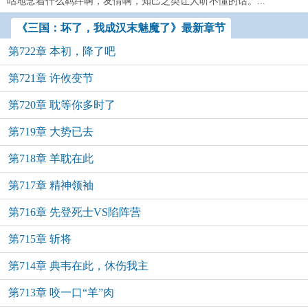
咕地念着什么羁绊啊，友情啊，知己之类让人听不懂的话。...
《三国：坏了，我成汉末魅魔了》最新章节
第722章 本初，降了吧
第721章 许攸变节
第720章 耽等你多时了
第719章 大势已去
第718章 羊耽在此
第717章 精神领袖
第716章 先登死士VS陷阵营
第715章 斩将
第714章 典韦在此，休伤我主
第713章 咬一口“羊”肉