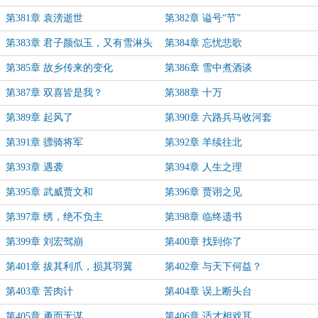
第381章 袁滂逝世
第382章 谥号“节”
第383章 君子颜似玉，又有雪淋头
第384章 忘忧悲歌
第385章 故乡传来的变化
第386章 雪中煮酒谈
第387章 双喜皆是我？
第388章 十万
第389章 起风了
第390章 六路兵马收河套
第391章 骠骑将军
第392章 羊续往北
第393章 遇袭
第394章 人生之理
第395章 武威贾文和
第396章 贾诩之见
第397章 绣，绝不负主
第398章 临终遗书
第399章 刘宏驾崩
第400章 找到你了
第401章 拔其利爪，损其羽翼
第402章 与天下何益？
第403章 苦肉计
第404章 误上断头台
第405章 勇而无谋
第406章 适才相戏耳