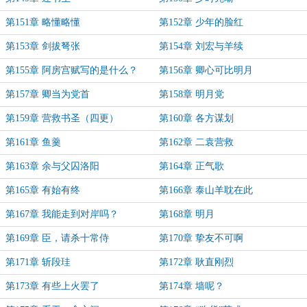
第151章 略懂略懂
第152章 少年的脸红
第153章 剑拔弩张
第154章 刘宏与羊续
第155章 阿房宫赋写的是什么？
第156章 卿心可比明月
第157章 卿当为党首
第158章 明月党
第159章 营救书圣（四更）
第160章 各方谋划
第161章 鱼羹
第162章 二袁营救
第163章 余与父囚洛阳
第164章 正气歌
第165章 有始有终
第166章 泰山羊耽在此
第167章 我能走到对岸吗？
第168章 明月
第169章 臣，请杀十常侍
第170章 挚友不可啊
第171章 斩段珪
第172章 耿直刚烈
第173章 有些上火罢了
第174章 墙呢？