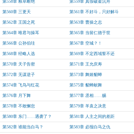
第558章 粮草断绝
第559章 真假破釜沉舟
第560章 三更天
第561章 不好斗，只好解斗
第562章 王国之死
第563章 曹操之志
第564章 唯君与操耳
第565章 当留仁德于世
第566章 公孙伯珪
第567章 空城？！
第568章 经略人选
第569章 不定西域誓不还
第570章 天子告密
第571章 王允庆寿
第572章 无谋逆子
第573章 舞姬貂蝉
第574章 飞鸟与红花
第575章 貂蝉献舞
第576章 月下舞
第577章 丞相……赐
第578章 不敢懈怠
第579章 羊袁之决意
第580章 东门……遇袭了？
第581章 人主之间的差距
第582章 谁能当白马？
第583章 必报白马之仇