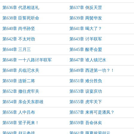
第636章 代丞相送礼
第637章 倒反天罡
第638章 臣誓死听命
第639章 两鬓华发
第640章 尚书孙坚
第641章 喝大了？
第642章 不太对劲
第643章 讨羊联军
第644章 三月三
第645章 酸枣会盟
第646章 一十八路讨羊联军
第647章 谁人镇汜水
第648章 兵临汜水关
第649章 西进第一功？！
第650章 连斩二将
第651章 难分胜负
第652章 撤往虎牢关
第653章 设宴庆功
第654章 亲会关东群雄
第655章 虎牢关下
第656章 人中吕布
第657章 来将可是潘凤？
第658章 竖子死来！
第659章 吾命休矣
第660章 赵云参战
第661章 两夏侯迎赵云