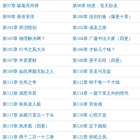
第97章 诸葛亮拜师
第98章 特质：苍天卧龙
第99章 善舍安排
第100章 送别刘备（爆更十章）
第101章 挥泪惜别
第102章 成圣之路
第103章 物理解决啊？
第104章 广邀书法大家（四更）
第105章 行书之风大兴
第106章 才标几个钱？
第107章 羊君爱财
第108章 熹平石经（四更）
第109章 如此厚颜无耻之人
第110章 至圣与至盗
第111章 住所之争
第112章 榨干每一个大钱
第113章 感恩羊君
第114章 一篇千里之外的情书
第115章 秋风迷人眼
第116章 苦命感
第117章 叔稷只需点一下头
第118章 心照不宣
第119章 凤求凰（四更）
第120章 定下婚期
第121章 两千二百一十三卷
第122章 班昭之风