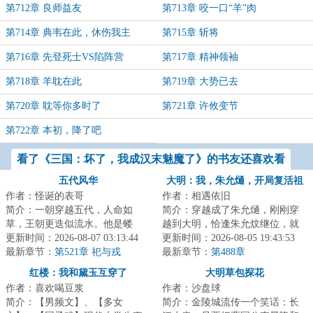
第712章 良师益友
第713章 咬一口“羊”肉
第714章 典韦在此，休伤我主
第715章 斩将
第716章 先登死士VS陷阵营
第717章 精神领袖
第718章 羊耽在此
第719章 大势已去
第720章 耽等你多时了
第721章 许攸变节
第722章 本初，降了吧
看了《三国：坏了，我成汉末魅魔了》的书友还喜欢看
五代风华
大明：我，朱允熥，开局复活祖
作者：怪诞的表哥
作者：相遇依旧
母
简介：一朝穿越五代，人命如
简介：穿越成了朱允熥，刚刚穿
草，王朝更迭似流水。他是蝼
越到大明，恰逢朱允炆继位，就
蚁，则撼参天巨树，为棋子，则
更新时间：2026-08-07 03:13:44
要拿自己开刀，三日后问斩；本
更新时间：2026-08-05 19:43:53
破天下局。布衣之志...
最新章节：
第521章 祀与戎
想做一个逍遥王...
最新章节：
第488章
红楼：我和黛玉互穿了
大明草包探花
作者：喜欢喝豆浆
作者：沙盘球
简介：【男频文】、【多女
简介：金陵城流传一个笑话：长