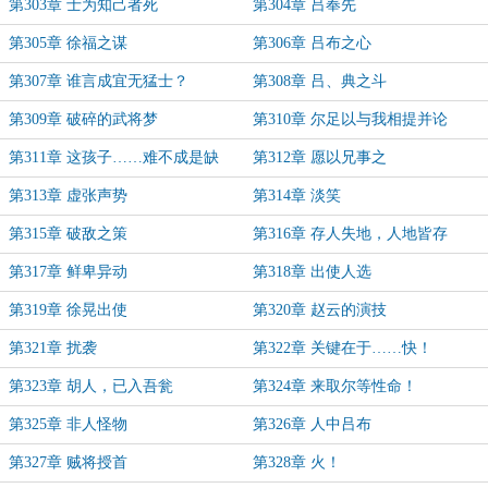
第303章 士为知己者死
第304章 吕奉先
第305章 徐福之谋
第306章 吕布之心
第307章 谁言成宜无猛士？
第308章 吕、典之斗
第309章 破碎的武将梦
第310章 尔足以与我相提并论
第311章 这孩子……难不成是缺
第312章 愿以兄事之
爱？
第313章 虚张声势
第314章 淡笑
第315章 破敌之策
第316章 存人失地，人地皆存
第317章 鲜卑异动
第318章 出使人选
第319章 徐晃出使
第320章 赵云的演技
第321章 扰袭
第322章 关键在于……快！
第323章 胡人，已入吾瓮
第324章 来取尔等性命！
第325章 非人怪物
第326章 人中吕布
第327章 贼将授首
第328章 火！