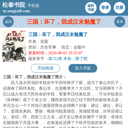
松泰书院
手机版
临时
登录
注册
书架
m.songtai8.com
三国：坏了，我成汉末魅魔了
返回
菜单
三国：坏了，我成汉末魅魔了
作者：宸庭
类别：历史军事
状态：连载中
更新时间：2026-08-05 19:35:07
最新章节：
第722章 本初，降了吧
开始阅读
加入书架
三国：坏了，我成汉末魅魔了简介：
跌入洛水而溺的羊耽在中平四年睁开了眼，成为了泰山羊氏子，
还拥有了羁绊系统。泰山羊，岂是断脊犬？大汉民，甘当两脚羊？不
忍让战火吞没万民性命的羊耽，誓要早日结束乱世……可当羊耽拿出
《洛神赋》谋了个名士后，骤然发现与自己结下羁绊的诸侯有点多，
并且怎么一个个对自己都显得势在必得啊？刘备：诸位，诸位，承让
了，是我先来的。曹操：唯操与耽英雄也，英雄惜英雄，尔等还请让
让。袁绍：哼，四世三公之名，还不足让挚友折腰乎？孙坚：恭请先
生随我南下共谋大事……在角落处还蹲了个咬牙切齿的袁术，嘀嘀咕