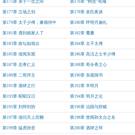
第175章 系于一念之间
第176章 “狗货”荀彧
第177章 立场之别
第178章 袁氏夜谈
第179章 太子少傅，兼领侍中
第180章 呼明月施礼
第181章 遇到娘家人了
第182章 耄耋
第183章 政坛如戏台
第184章 太子太傅
第185章 借阅东观
第186章 高洁之士羊少傅
第187章 忠孝仁义
第188章 荀令香之心
第189章 二荀拜主
第190章 东观阅书
第191章 酒肆之行
第192章 羊明月
第193章 昭昭汉日
第194章 明月之论
第195章 刘辩刘协
第196章 治国与辞赋
第197章 借问天上宫阙
第198章 曾闻孙文台之名
第199章 猛虎孙坚
第200章 酒肆之辩