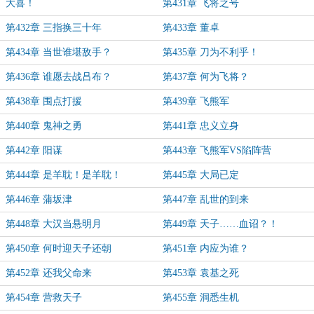
大喜！
第431章 飞将之号
第432章 三指换三十年
第433章 董卓
第434章 当世谁堪敌手？
第435章 刀为不利乎！
第436章 谁愿去战吕布？
第437章 何为飞将？
第438章 围点打援
第439章 飞熊军
第440章 鬼神之勇
第441章 忠义立身
第442章 阳谋
第443章 飞熊军VS陷阵营
第444章 是羊耽！是羊耽！
第445章 大局已定
第446章 蒲坂津
第447章 乱世的到来
第448章 大汉当悬明月
第449章 天子……血诏？！
第450章 何时迎天子还朝
第451章 内应为谁？
第452章 还我父命来
第453章 袁基之死
第454章 营救天子
第455章 洞悉生机