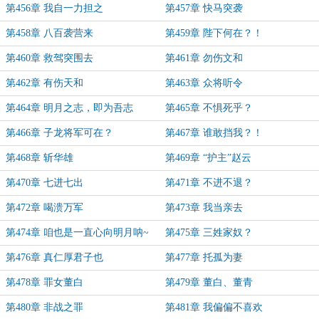
第456章 我自一力担之
第457章 快马突袭
第458章 八百袭营来
第459章 陛下何在？！
第460章 救驾突围去
第461章 勿伤文和
第462章 有伤天和
第463章 众将听令
第464章 明月之志，即为吾志
第465章 不惧死乎？
第466章 子龙将军可在？
第467章 谁敢挡我？！
第468章 斩华雄
第469章 “护主”赵云
第470章 七进七出
第471章 不进不退？
第472章 喝溃万军
第473章 我当亲去
第474章 咱也是一直心向明月呐~
第475章 三姓家奴？
第476章 真仁厚君子也
第477章 托孤为妻
第478章 罪女董白
第479章 董白、董青
第480章 非战之罪
第481章 我偏偏不喜欢