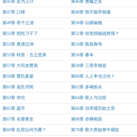
第45章 走为上计
第46章 曹贼之名
第47章 口碑
第48章 恨不能早相逢
第49章 君子之浇
第50章 以棋喻物
第51章 想吃刀子了
第52章 你觉得能战胜我？
第53章 逐虎过涧
第54章 陈留典韦
第55章 特质：古之恶来
第56章 摹本
第57章 大司农曹嵩
第58章 三里亭相迎
第59章 曹氏夜宴
第60章 人人争当汪伦？
第61章 袁氏书简
第62章 多喝热水
第63章 华佗
第64章 医人与治世
第65章 题字
第66章 但求缓百姓之苦
第67章 名垂青史
第68章 赤脚相迎
第69章 乱世以何为重？
第70章 察大势如掌中观纹