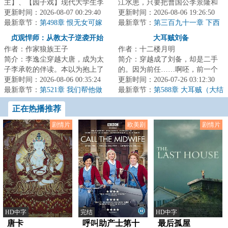
主】、【园子戏】现代大学生李
江水患，只要把曹国公李景隆和
宸穿越成为侯府二公子，却又神
更新时间：2026-08-07 00:29:40
小方探花一起丢水里，就能堵住
更新时间：2026-08-06 19:26:50
奇与林黛玉互换了身...
最新章节：
第498章 恨无女可嫁
河道了。毕竟两...
最新章节：
第三百九十一章 下西
洋
贞观悍师：从教太子逆袭开始
大耳贼刘备
作者：作家狼族王子
作者：十二楼月明
简介：李逸尘穿越大唐，成为太
简介：穿越成了刘备，却是二手
子李承乾的伴读。本以为抱上了
的。因为前任……啊呸，前一个
未来皇帝的大腿，却惊恐发现一
更新时间：2026-08-06 00:35:24
穿越者也是穿越到刘备身上。前
更新时间：2026-07-26 03:12:30
年后，太子谋造...
最新章节：
第521章 我们帮他做
任嗝屁了，我接...
最新章节：
第588章 大耳贼（大结
事，图什么？
局）
正在热播推荐
剧情片
欧美剧
剧情片
HD中字
完结
HD中字
唐卡
呼叫助产士第十
最后孤屋