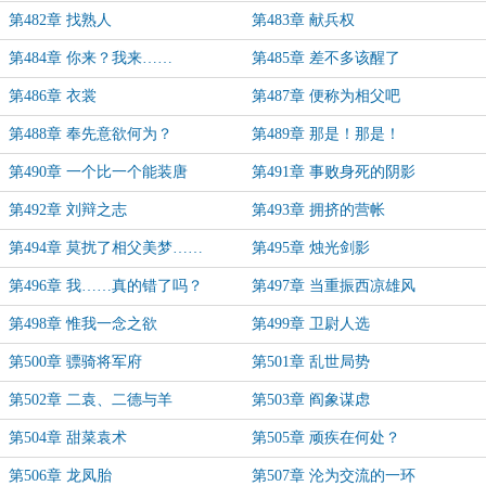
第482章 找熟人
第483章 献兵权
第484章 你来？我来……
第485章 差不多该醒了
第486章 衣裳
第487章 便称为相父吧
第488章 奉先意欲何为？
第489章 那是！那是！
第490章 一个比一个能装唐
第491章 事败身死的阴影
第492章 刘辩之志
第493章 拥挤的营帐
第494章 莫扰了相父美梦……
第495章 烛光剑影
第496章 我……真的错了吗？
第497章 当重振西凉雄风
第498章 惟我一念之欲
第499章 卫尉人选
第500章 骠骑将军府
第501章 乱世局势
第502章 二袁、二德与羊
第503章 阎象谋虑
第504章 甜菜袁术
第505章 顽疾在何处？
第506章 龙凤胎
第507章 沦为交流的一环