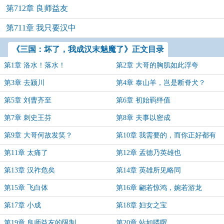
第712章 良师益友
第711章 我只要汉中
《三国：坏了，我成汉末魅魔了》正文目录
第1章 洛水！落水！
第2章 大哥的胸肌如此浮夸
第3章 去颍川
第4章 泰山羊，岂是断脊犬？
第5章 刘曹齐至
第6章 初始羁绊值
第7章 刺史王芬
第8章 夫事以密成
第9章 大哥何故发笑？
第10章 我需要的，而你正好都有
第11章 太痛了
第12章 孟德乃英雄也
第13章 汉祚危矣
第14章 英雄所见略同
第15章 飞白体
第16章 翩若惊鸿，婉若游龙
第17章 小成
第18章 妇女之宝
第19章 良师益友的限制
第20章 站如喽啰