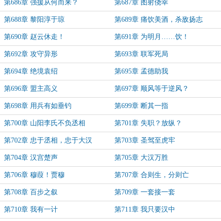
第686章 强援从何而来？
第687章 图射侥幸
第688章 黎阳淳于琼
第689章 痛饮美酒，杀敌扬志
第690章 赵云休走！
第691章 为明月……饮！
第692章 攻守异形
第693章 联军死局
第694章 绝境袁绍
第695章 孟德助我
第696章 盟主高义
第697章 顺风等于逆风？
第698章 用兵有如垂钓
第699章 断其一指
第700章 山阳李氏不负丞相
第701章 失职？放纵？
第702章 忠于丞相，忠于大汉
第703章 圣驾至虎牢
第704章 汉宫楚声
第705章 大汉万胜
第706章 穆葭！贾穆
第707章 合则生，分则亡
第708章 百步之叙
第709章 一套接一套
第710章 我有一计
第711章 我只要汉中