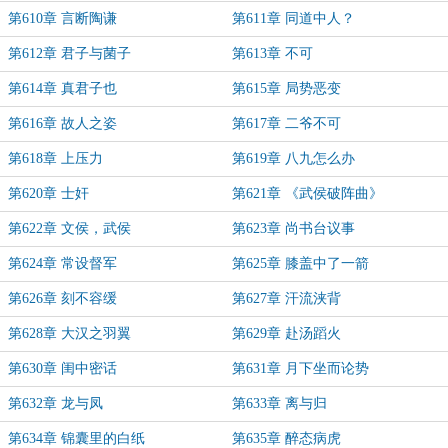
第610章 言断陶谦
第611章 同道中人？
第612章 君子与菌子
第613章 不可
第614章 真君子也
第615章 局势恶变
第616章 故人之姿
第617章 二爷不可
第618章 上压力
第619章 八九怎么办
第620章 士奸
第621章 《武侯破阵曲》
第622章 文侯，武侯
第623章 尚书台议事
第624章 常设督军
第625章 膝盖中了一箭
第626章 刻不容缓
第627章 汗流浃背
第628章 大汉之羽翼
第629章 赴汤蹈火
第630章 闺中密话
第631章 月下坐而论势
第632章 龙与凤
第633章 离与归
第634章 锦囊里的白纸
第635章 醉态病虎