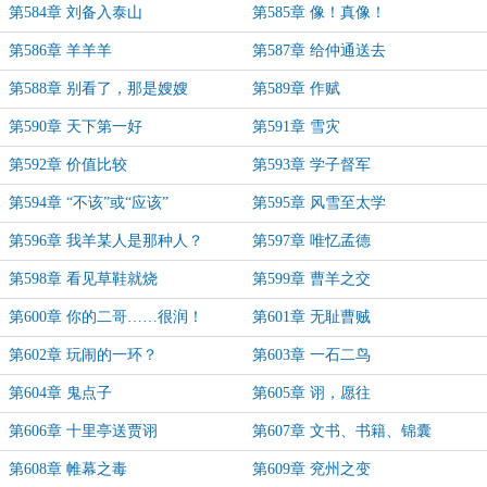
第584章 刘备入泰山
第585章 像！真像！
第586章 羊羊羊
第587章 给仲通送去
第588章 别看了，那是嫂嫂
第589章 作赋
第590章 天下第一好
第591章 雪灾
第592章 价值比较
第593章 学子督军
第594章 “不该”或“应该”
第595章 风雪至太学
第596章 我羊某人是那种人？
第597章 唯忆孟德
第598章 看见草鞋就烧
第599章 曹羊之交
第600章 你的二哥……很润！
第601章 无耻曹贼
第602章 玩闹的一环？
第603章 一石二鸟
第604章 鬼点子
第605章 诩，愿往
第606章 十里亭送贾诩
第607章 文书、书籍、锦囊
第608章 帷幕之毒
第609章 兖州之变