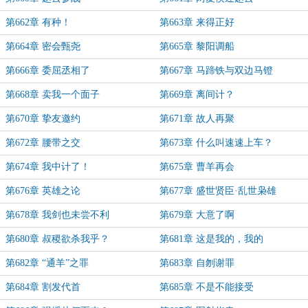
第662章 有种！
第663章 来得正好
第664章 密会甄尧
第665章 黎阳调船
第666章 委屈丞相了
第667章 马蹄铁与双边马镫
第668章 卖我一个面子
第669章 离间计？
第670章 挚友邀约
第671章 故人再聚
第672章 腰带之交
第673章 什么叫速速上车？
第674章 我中计了！
第675章 曹羊再会
第676章 英雄之论
第677章 盛世贤臣·乱世枭雄
第678章 我剑也未尝不利
第679章 大意了啊
第680章 叔稷欲杀我乎？
第681章 这是我的，我的
第682章 “通羊”之罪
第683章 自刎谢罪
第684章 割发代首
第685章 不是不能接受