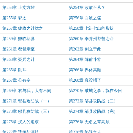
第253章 上党方雄
第254章 汝敢不从？
第255章 郭太
第256章 白波之谋
第257章 疲敌之计扰之
第258章 七进七出的形状
第259章 贼临邬县
第260章 奉并州都督之命……
第261章 都督亲至
第262章 剑立于此
第263章 疑兵之计
第264章 阵前斗将
第265章 削耳
第266章 界休高顺
第267章 公有令
第268章 真没招了
第269章 君与我，大有不同
第270章 破城之事，就在今日
第271章 邬县攻防战（一）
第272章 邬县攻防战（二）
第273章 邬县攻防战（三）
第274章 邬县攻防战（完）
第275章 汉人的追求
第276章 无名之辈高顺
第277章 诱饵与演技
第278章 陷阵之志