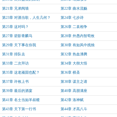
第21章 兄弟阋墙
第22章 曲水流觞
第23章 对酒当歌，人生几何？
第24章 七步诗
第25章 这对吗？
第26章 二袁相争
第27章 碧影青麟马
第28章 外愚内智荀攸
第29章 天下事在你我
第30章 有如风中残烛
第31章 排队去
第32章 热血沸腾
第33章 二次拜访
第34章 大彻大悟
第35章 这老顽固也配？
第36章 棋圣
第37章 许攸上书
第38章 谋主之请
第39章 最后的酒宴
第40章 高朋满座
第41章 名士当如羊叔稷
第42章 洛神赋
第43章 天下第一行书
第44章 才高八斗