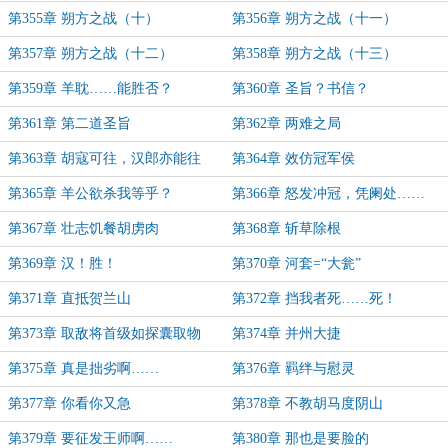
第355章 朔方之战（十）
第356章 朔方之战（十一）
第357章 朔方之战（十二）
第358章 朔方之战（十三）
第359章 羊耽……能胜否？
第360章 圣旨？书信？
第361章 第二道圣旨
第362章 两难之局
第363章 胡寇可往，汉郎亦能往
第364章 效仿冠军侯
第365章 羊公欲杀我等乎？
第366章 怒发冲冠，凭阑处……
第367章 壮志饥餐胡虏肉
第368章 斩草除根
第369章 汉！胜！
第370章 河套=“大瓮”
第371章 直抵贺兰山
第372章 挡我者死……死！
第373章 取敌将首级如探囊取物
第374章 并州大捷
第375章 真是拙劣啊……
第376章 羁绊与慰灵
第377章 你看你又急
第378章 不教胡马度阴山
第379章 要征发王师啊……
第380章 那也是要脸的