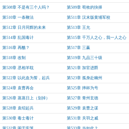
第508章 不是有三个人吗？
第509章 荀攸的抉择
第510章 一条鞭法
第511章 汉末版黄埔军校
第512章 日月同辉的未来
第513章 王允
第514章 乱国毒计
第515章 千万人之心，我一人之心
第516章 再醮？
第517章 三赢
第518章 改制
第519章 九品三十级
第520章 丞相羊耽
第521章 加官进爵
第522章 以此血为誓，起兵
第523章 孤身赴幽州
第524章 袁曹再会
第525章 摔杯为号
第526章 蒸蒸日上（划掉）
第527章 青州玄德
第528章 袁绍起兵
第529章 袁曹之谋
第530章 毒士毒计
第531章 关羽之威
第532章 困于牢笼
第533章 当如此？