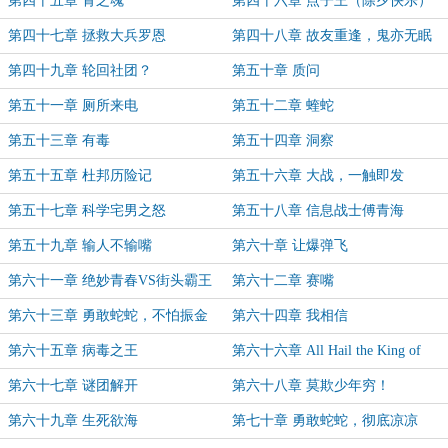
第四十五章 青之魂
第四十六章 点子王（除夕快乐）
第四十七章 拯救大兵罗恩
第四十八章 故友重逢，鬼亦无眠
第四十九章 轮回社团？
第五十章 质问
第五十一章 厕所来电
第五十二章 蝰蛇
第五十三章 有毒
第五十四章 洞察
第五十五章 杜邦历险记
第五十六章 大战，一触即发
第五十七章 科学宅男之怒
第五十八章 信息战士傅青海
第五十九章 输人不输嘴
第六十章 让爆弹飞
第六十一章 绝妙青春VS街头霸王
第六十二章 赛嘴
第六十三章 勇敢蛇蛇，不怕振金
第六十四章 我相信
第六十五章 病毒之王
第六十六章 All Hail the King of
Virus
第六十七章 谜团解开
第六十八章 莫欺少年穷！
第六十九章 生死欲海
第七十章 勇敢蛇蛇，彻底凉凉