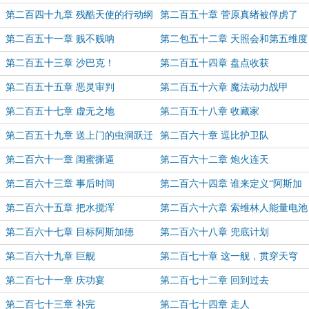
发
第二百四十九章 残酷天使的行动纲
第二百五十章 菅原真绪被俘虏了
领
第二百五十一章 贱不贱呐
第二包五十二章 天照会和第五维度
第二百五十三章 沙巴克！
第二百五十四章 盘点收获
第二百五十五章 恶灵审判
第二百五十六章 魔法动力战甲
第二百五十七章 虚无之地
第二百五十八章 收藏家
第二百五十九章 送上门的虫洞跃迁
第二百六十章 逗比护卫队
引擎
第二百六十一章 闺蜜撕逼
第二百六十二章 炮火连天
第二百六十三章 事后时间
第二百六十四章 谁来定义“阿斯加
德”？
第二百六十五章 把水搅浑
第二百六十六章 索维林人能量电池
第二百六十七章 目标阿斯加德
第二百六十八章 兜底计划
第二百六十九章 巨舰
第二百七十章 这一舰，贯穿天穹
第二百七十一章 庆功宴
第二百七十二章 回到过去
第二百七十三章 补完
第二百七十四章 走人