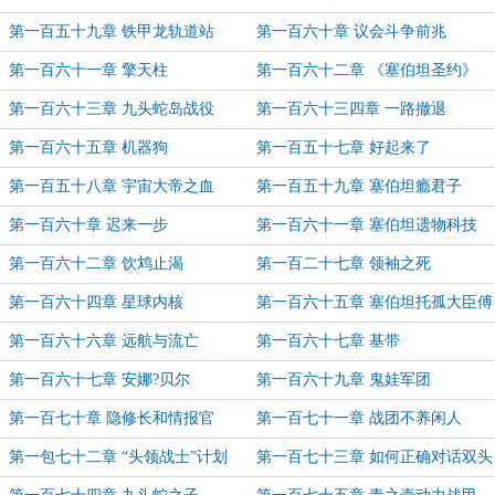
证！
第一百五十九章 铁甲龙轨道站
第一百六十章 议会斗争前兆
第一百六十一章 擎天柱
第一百六十二章 《塞伯坦圣约》
第一百六十三章 九头蛇岛战役
第一百六十三四章 一路撤退
第一百六十五章 机器狗
第一百五十七章 好起来了
第一百五十八章 宇宙大帝之血
第一百五十九章 塞伯坦瘾君子
第一百六十章 迟来一步
第一百六十一章 塞伯坦遗物科技
第一百六十二章 饮鸩止渴
第一百二十七章 领袖之死
第一百六十四章 星球内核
第一百六十五章 塞伯坦托孤大臣傅
青海
第一百六十六章 远航与流亡
第一百六十七章 基带
第一百六十七章 安娜?贝尔
第一百六十九章 鬼娃军团
第一百七十章 隐修长和情报官
第一百七十一章 战团不养闲人
第一包七十二章 “头领战士”计划
第一百七十三章 如何正确对话双头
怪鸟