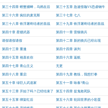
第三十四章 螃蟹捕蝉，乌鸦在后
第三十五章 急速怪咖VS恐虐钢牛
第三十六章 疯狂的麦克斯
第三十七章 七八
第三十八章 铁浮屠终结者的首战
第三十九章 铁浮屠终结者的首战
（下）
第四十章 星镖武器
第四十一章 雷狼骑兵
请假请假请假
第四十二章 新的骑兵已经出现
第四十三章 重逢
第四十四章 谈判
第四十五章 祂喜欢你
第四十六章 返航
第四十七章 青山主义
无更
第四十八章 重启
第四十九章 教练，我想打拳
第五十章 绿巨人武道家
第五十一章 咏春?青山
第五十三章 开始了吗？已经结束了
第五十四章 捉鬼敢死队
第五十五掌 绑架红后
第五十六章 轮回世界的小彩蛋