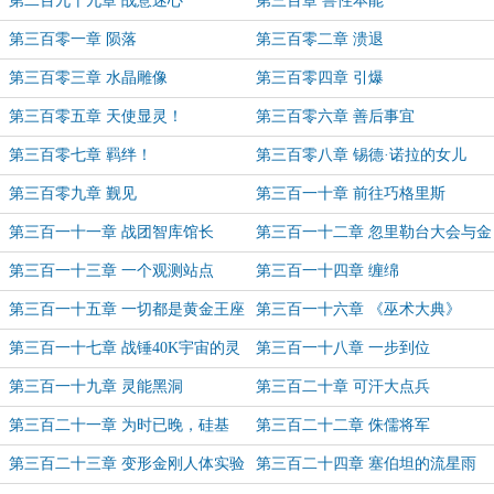
第二百九十九章 战意迷心
第三百章 兽性本能
第三百零一章 陨落
第三百零二章 溃退
第三百零三章 水晶雕像
第三百零四章 引爆
第三百零五章 天使显灵！
第三百零六章 善后事宜
第三百零七章 羁绊！
第三百零八章 锡德·诺拉的女儿
第三百零九章 觐见
第三百一十章 前往巧格里斯
第三百一十一章 战团智库馆长
第三百一十二章 忽里勒台大会与金
帐协议
第三百一十三章 一个观测站点
第三百一十四章 缠绵
第三百一十五章 一切都是黄金王座
第三百一十六章 《巫术大典》
的计划！
第三百一十七章 战锤40K宇宙的灵
第三百一十八章 一步到位
能体系
第三百一十九章 灵能黑洞
第三百二十章 可汗大点兵
第三百二十一章 为时已晚，硅基
第三百二十二章 侏儒将军
体！
第三百二十三章 变形金刚人体实验
第三百二十四章 塞伯坦的流星雨