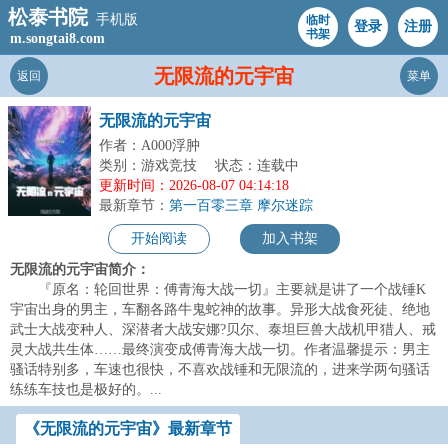
松泰书院
手机版
临时
登录
注册
书架
m.songtai8.com
无限流的元宇宙
返回
菜单
无限流的元宇宙
作者：A000浮肿
类别：游戏竞技
状态：连载中
更新时间：2026-08-07 04:14:18
最新章节：
第一百零三章 摩尔迷踪
开始阅读
加入书架
无限流的元宇宙简介：
『原名：轮回世界：傅青海大战一切』主要就是讲了一个战锤K
宇宙出身的男主，车翻各路牛鬼蛇神的故事。异形大战食死徒、绝地
武士大战变种人、深潜者大战安娜?贝尔、泰坦巨兽大战机甲猎人、戒
灵大战共生体……最终演变成傅青海大战一切。作者温馨提示：男主
骚话特别多，车速也很快，不喜欢战锤和无限流的，进来学两句骚话
练练车技也是极好的。...
《无限流的元宇宙》最新章节