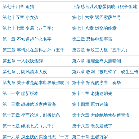
始
第七十四章 追猎
上架感言以及彩蛋揭晓（很长但建
议阅读）
第七十五章 小女孩
第七十六章 返回索萨兰号
第七十七章 变局（八千字）
第七十八章 燃烧的终章
第一章 不知道起什么名字
第二章 恐怖电影宇宙
第三章 事情总在意料之外（五千
第四章 刨坟三人组（五千六）
字）
第五章 一人我饮酒醉
第六章 推理全靠大胆猜测
第七章 月朗风清杀人夜
第八章 收网（被瓶臂了，硬生生倚
仗拆两章）
第九章 关于谁是副本世界最强轮回
第十章 招魂的序曲，奏毕
者这档子事
第十一章 船新版本
第十二章 老捷达胡先
第十三章 战锤武道家傅青海
第十四章 原力迷踪
第十五章 坐而论道，剖析信条
第十六章 大龄绝地幼徒傅青海
第十七章 绝地七式（六千）
第十八章 老头发威了
第十九章 疯巫妖的实验日志（一万
第二十章 王者万岁