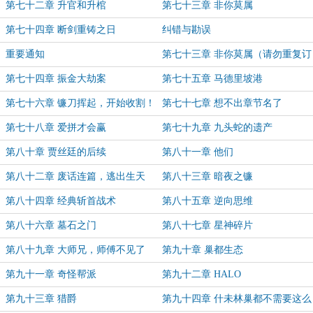
第七十二章 升官和升棺
第七十三章 非你莫属
第七十四章 断剑重铸之日
纠错与勘误
重要通知
第七十三章 非你莫属（请勿重复订
阅）
第七十四章 振金大劫案
第七十五章 马德里坡港
第七十六章 镰刀挥起，开始收割！
第七十七章 想不出章节名了
第七十八章 爱拼才会赢
第七十九章 九头蛇的遗产
第八十章 贾丝廷的后续
第八十一章 他们
第八十二章 废话连篇，逃出生天
第八十三章 暗夜之镰
第八十四章 经典斩首战术
第八十五章 逆向思维
第八十六章 墓石之门
第八十七章 星神碎片
第八十九章 大师兄，师傅不见了
第九十章 巢都生态
第九十一章 奇怪帮派
第九十二章 HALO
第九十三章 猎爵
第九十四章 什未林巢都不需要这么