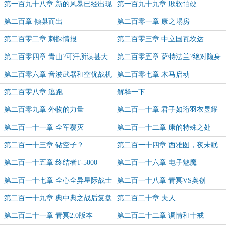
第一百九十八章 新的风暴已经出现
第一百九十九章 欺软怕硬
第二百章 倾巢而出
第二百零一章 康之塌房
第二百零二章 刺探情报
第二百零三章 中立国瓦坎达
第二百零四章 青山?可汗所谋甚大
第二百零五章 萨特法兰?绝对隐身
第二百零六章 音波武器和空优战机
第二百零七章 木马启动
第二百零八章 逃跑
解释一下
第二百零九章 外物的力量
第二百一十章 君子如珩羽衣昱耀
第二百一十一章 全军覆灭
第二百一十二章 康的特殊之处
第二百一十三章 钻空子？
第二百一十四章 西雅图，夜未眠
第二百一十五章 终结者T-5000
第二百一十六章 电子魅魔
第二百一十七章 全心全异星际战士
第二百一十八章 青冥VS奥创
VS塔罗斯型暴君
第二百一十九章 典中典之战后复盘
第二百二十章 夫人
第二百二十一章 青冥2.0版本
第二百二十二章 调情和十戒