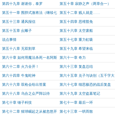
第四十九章 谢谢你，泰罗
第五十章 寂静之声（两章合一）
第五十一章 围脖式激将法（继续七
第五十二章 贱人就是……
千字两章合一）
第五十三章 通风报信
第五十四章 思维豁免
第五十五章 幺蛾子
第五十六章 太空废船
说点事情
第五十七章 重力虹吸
第五十八章 无双割草
第五十九章 希望来临
第六十章 如何用魔法杀死一名阿斯
第六十一章 奇力
塔特
第六十二章 火力全开！
第六十三章 复盘总结
第六十四章 牛鬼蛇神
第六十五章 兑子与诀别（五千字大
章）
第六十六章 双枪会给出答案
第六十七章 细思极恐的战后复盘
（爆更啦！）
第六十八章 乌合之众严阵以待
第六十九章 太空盗墓笔记
第七十章 锤子科技
第七十一章 最后一环
第七十二章 猩球崛起之从被忽悠开
第七十三章 一哄而散