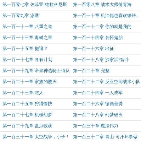
第一百零七章 佐菲亚·德拉科尼斯
第一百零八章 战术大师傅青海
第一百零九章 渗透
第一百一十章 机油佬也喜欢镣铐、
皮鞭和滴蜡吗？
第一百一十一章 八重之道
第一百一十二章 你的就是我的
第一百一十三章 毒树之果
第一百一十四章 各怀鬼胎
第一百一十五章 撤退？
第一百一十六章 出征
第一百一十七章 各有计划
第一百一十八章 沙家浜?智斗
第一百一十九章 帝皇神选骑士侍从
第一百二十章 完整
第一百二十一章 家族的覆灭
第一百二十二章 反亚空间战术小队
第一百二十三章 吃人
第一百二十四章 一人成军
第一百二十五章 狩猎愉快
第一百二十六章 循循善诱
第一百二十七章 机械幻梦
第一百二十八章 幻梦破灭
第一百二十九章 盘点收获
第一百三十章 魔法伟力
第一百三十一章 太空战争，小子！
第一百三十二章 青山·可汗坏事做