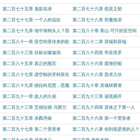
第二百七十五章 鬼影实录
第二百七十六章 怨灵之契
第二百七十七章 一个人的远征
第二百七十八章 邪魔低语
第二百七十九章 地中海狗头人？毁
第二百八十章 青山·可汗的亚空间
灭风暴恶魔王子！
奇遇记
第二百八十一章 亚空间里传来的歌
第二百八十二章 异端和异端
声
第二百八十三章 目标尖啸漩涡
第二百八十四章 帝皇塔罗
第二百八十五章 真正的预言
第二百八十六章 粪海狂蛆
第二百八十七章 虚空鲸的牙科医生
第二百八十八章 恳求入伙
第二百八十九章 德拉科尼恩，恶魔
第二百九十章 灵魂研磨者
资本家
第二百九十一章 故人的久候
第二百九十三章 谜底揭开
第二百九十三章 艾德拉德·乌斯兰
第二百九十四章 原体之下第一人
第二百九十五章 杀戮序曲
第二百九十六章 第一个受害者
第二百九十七章 第二个受害者
第二百九十八掌 你到底是谁的人？