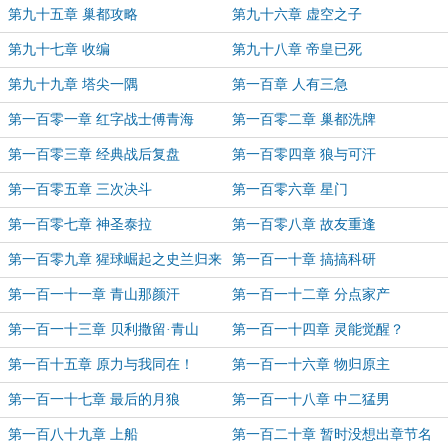
多家族
第九十五章 巢都攻略
第九十六章 虚空之子
第九十七章 收编
第九十八章 帝皇已死
第九十九章 塔尖一隅
第一百章 人有三急
第一百零一章 红字战士傅青海
第一百零二章 巢都洗牌
第一百零三章 经典战后复盘
第一百零四章 狼与可汗
第一百零五章 三次决斗
第一百零六章 星门
第一百零七章 神圣泰拉
第一百零八章 故友重逢
第一百零九章 猩球崛起之史兰归来
第一百一十章 搞搞科研
第一百一十一章 青山那颜汗
第一百一十二章 分点家产
第一百一十三章 贝利撒留·青山
第一百一十四章 灵能觉醒？
第一百十五章 原力与我同在！
第一百一十六章 物归原主
第一百一十七章 最后的月狼
第一百一十八章 中二猛男
第一百八十九章 上船
第一百二十章 暂时没想出章节名