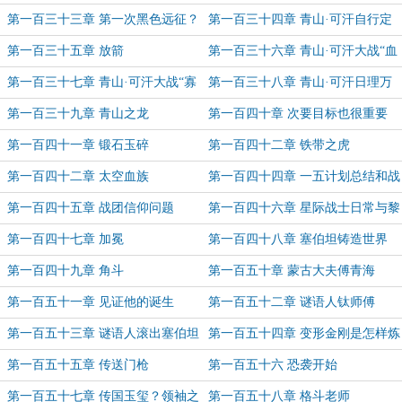
尽
第一百三十三章 第一次黑色远征？
第一百三十四章 青山·可汗自行定
夺
第一百三十五章 放箭
第一百三十六章 青山·可汗大战“血
肉撕裂者”
第一百三十七章 青山·可汗大战“寡
第一百三十八章 青山·可汗日理万
妇制造者”
机
第一百三十九章 青山之龙
第一百四十章 次要目标也很重要
第一百四十一章 锻石玉碎
第一百四十二章 铁带之虎
第一百四十二章 太空血族
第一百四十四章 一五计划总结和战
团编制修改
第一百四十五章 战团信仰问题
第一百四十六章 星际战士日常与黎
曼·鲁斯疣猪
第一百四十七章 加冕
第一百四十八章 塞伯坦铸造世界
第一百四十九章 角斗
第一百五十章 蒙古大夫傅青海
第一百五十一章 见证他的诞生
第一百五十二章 谜语人钛师傅
第一百五十三章 谜语人滚出塞伯坦
第一百五十四章 变形金刚是怎样炼
成的
第一百五十五章 传送门枪
第一百五十六 恐袭开始
第一百五十七章 传国玉玺？领袖之
第一百五十八章 格斗老师