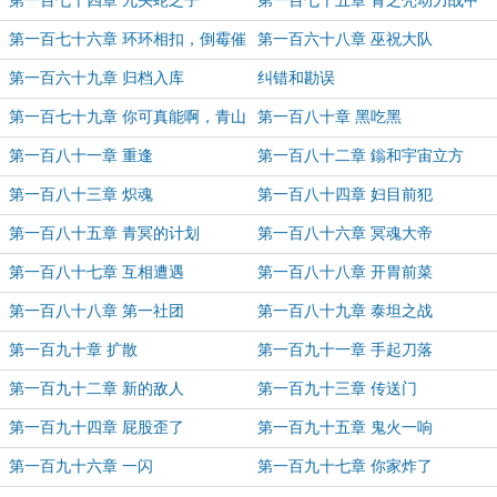
第一百七十四章 九头蛇之子
第一百七十五章 青之壳动力战甲
3.0版本
第一百七十六章 环环相扣，倒霉催
第一百六十八章 巫祝大队
的
第一百六十九章 归档入库
纠错和勘误
第一百七十九章 你可真能啊，青山
第一百八十章 黑吃黑
第一百八十一章 重逢
第一百八十二章 鎓和宇宙立方
第一百八十三章 炽魂
第一百八十四章 妇目前犯
第一百八十五章 青冥的计划
第一百八十六章 冥魂大帝
第一百八十七章 互相遭遇
第一百八十八章 开胃前菜
第一百八十八章 第一社团
第一百八十九章 泰坦之战
第一百九十章 扩散
第一百九十一章 手起刀落
第一百九十二章 新的敌人
第一百九十三章 传送门
第一百九十四章 屁股歪了
第一百九十五章 鬼火一响
第一百九十六章 一闪
第一百九十七章 你家炸了