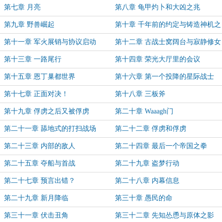
第七章 月亮
第八章 龟甲灼卜和大凶之兆
第九章 野兽崛起
第十章 千年前的约定与铸造神机之
人
第十一章 军火展销与协议启动
第十二章 古战士窝阔台与寂静修女
召集
第十三章 一路尾行
第十四章 荣光大厅里的会议
第十五章 恩丁巢都世界
第十六章 第一个投降的星际战士
第十七章 正面对决！
第十八章 三板斧
第十九章 俘虏之后又被俘虏
第二十章 Waaagh门
第二十一章 舔地式的打扫战场
第二十二章 俘虏和俘虏
第二十三章 内部的敌人
第二十四章 最后一个帝国之拳
第二十五章 夺船与首战
第二十九章 盗梦行动
第二十七章 预言出错？
第二十八章 内幕信息
第二十九章 新月降临
第三十章 愚民的命
第三十一章 伏击丑角
第三十二章 先知怂恿与原体之影