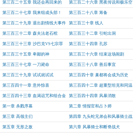
第三百二十五章 我还会再回来的
第三百二十六章 黑夜传说和极乐空
间
第三百二十七章 我来组成头部！
第三百二十八章 筹备
第三百二十九章 退出剧情线大事件
第三百三十章 线人
第三百三十二章 森夫法老石棺
第三百三十二章 引蛇出洞
第三百三十三章 沙巴克VS七宗罪
第三百三十四章 孔苏
第三百三十五章 卑鄙的神
第三百三十六章 结束这场闹剧
第三百三十七章 一刀毙命
第三百三十八章 善后事宜
第三百三十九章 试试就试试
第三百四十章 巢都将会成为历史
第三百四十一章 意外惊喜
第三百四十二章 超重型坦克和同温
层堡垒
第三百四十三章 血渴诅咒和组合金
第三百四十四章 风暴消散
刚
第一章 杀戮序幕
第二章 情报官和占卜师
第三章 高领主们
第四章 九头蛇兄弟会和风暴骑士战
团
第五章 无形之敌
第六章 风暴骑士和断脊战犬