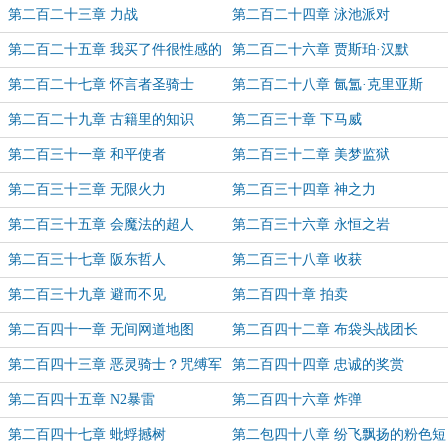
第二百二十三章 力战
第二百二十四章 泳池派对
第二百二十五章 我买了件很性感的
第二百二十六章 贾斯珀·汉默
泳衣
第二百二十七章 怀言者圣骑士
第二百二十八章 氤氲·克里亚斯
第二百二十九章 古籍里的知识
第二百三十章 下马威
第二百三十一章 和平使者
第二百三十二章 美梦监狱
第二百三十三章 无限火力
第二百三十四章 神之力
第二百三十五章 会魔法的超人
第二百三十六章 永恒之岩
第二百三十七章 阪东哲人
第二百三十八章 收获
第二百三十九章 避而不见
第二百四十章 拍卖
第二百四十一章 无间网道地图
第二百四十二章 布袋头战团长
第二百四十三章 恶灵骑士？咒缚军
第二百四十四章 忠诚的奖赏
团！
第二百四十五章 N2暴雷
第二百四十六章 炸弹
第二百四十七章 蚍蜉撼树
第二包四十八章 纷飞飘扬的粉色短