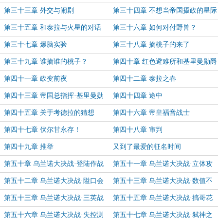
第三十三章 外交与闹剧
第三十四章 不想当帝国摄政的星际
战士不是好战团长
第三十五章 和泰拉与火星的对话
第三十六章 如何对付野兽？
第三十七章 爆脑实验
第三十八章 摘桃子的来了
第三十九章 谁摘谁的桃子？
第四十章 红色避难所和基里曼勋爵
第四十一章 政变前夜
第四十二章 泰拉之春
第四十三章 帝国总指挥·基里曼勋
第四十四章 途中
爵·青山
第四十五章 关于考德拉的猜想
第四十六章 帝皇福音战士
第四十七章 伏尔甘永存！
第四十八章 审判
第四十九章 推举
又到了最爱的征名时间
第五十章 乌兰诺大决战·登陆作战
第五十一章 乌兰诺大决战·立体攻
势
第五十二章 乌兰诺大决战·隘口会
第五十三章 乌兰诺大决战·数值不
战
敌机制
第五十三章 乌兰诺大决战·三英战
第五十五章 乌兰诺大决战·搞哥花
吕布
园告破
第五十六章 乌兰诺大决战·失控测
第五十七章 乌兰诺大决战·弑神之