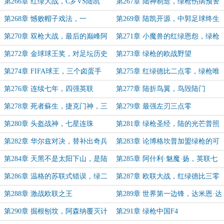
什利·扬的大计划
第266章 红绿大战，C罗VS陆凯
第267章 陆神制造，绿枪伤病预警
系统
第268章 憾败帽子戏法，一
第269章 陆凯开源，中郭足球终生
千“零”一夜
成就奖
第270章 双枪大战，最后的巅峰阿
第271章 小魔兽的红绿恩怨，绿枪
森纳
核心价值观
第272章 金球球王奖，对足坛历史
第273章 绿枪的欧战野望
第一发起冲击
第274章 FIFA球王，三个卤蛋手
第275章 红绿德比二点零，绿枪唯
一没征服的对手
第276章 连续七年，四强英联
第277章 陆折鸟翼，鸟毁陆门
第278章 死者蘇生，捷克门神，三
第279章 最强左刃三点零
中卫体系小成
第280章 头盔战神，七星连珠
第281章 绿枪圣经，陆的光芒普照
英超
第282章 华尔兹对决，替补出奇兵
第283章 论博格坎普加盟绿枪的可
能性
第284章 天黑不是太阳下山，是陆
第285章 阿什利·魅魔·扬，英联七
凯说了声晚安
连冠
第286章 温格的苏联式错误，绿二
第287章 欧联大战，红绿德比三零
期成功的真正原因
点？
第288章 激战欧联之王
第289章 世界第一边锋，达米恩·达
夫
第290章 掘根刨坟，阿森纳覆灭计
第291章 绿枪中国F4