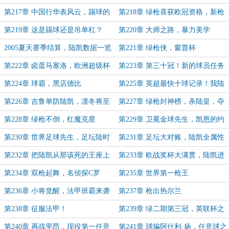
兰草根传奇再次起航
天骄
第217章 中国行华表风云，踢球的
第218章 绿枪喜获欧冠资格，新枪
也能算明星？
手大战国足
第219章 这是踢球还是吊单杠？
第220章 大师之路，暴力美学
2005夏天赛季结算，陆凯数据一览
第221章 绿枪侠，窗普杯
第222章 卤蛋马塞洛，欧洲超级杯
第223章 第三十冠！新的球员任务
第224章 球霸，黑店德比
第225章 英超最快十球记录！我陆
世第一，队友CBA
第226章 吉鲁单防陆凯，凛冬将至
第227章 绿枪封神榜，杀陆皇，夺
第一！
第228章 绿枪不倒，红魔克星
第229章 卫冕金球先生，凯恩的约
会
第230章 世界足球先生，足坛陆时
第231章 足坛大对账，陆凯全属性
代
全位置世界第一序列？
第232章 把陆凯从那该死的王座上
第233章 欧战奖杯大满贯，陆凯进
踢下来
入冷静期
第234章 双枪起舞，名侦探C罗
第235章 世界第一枪王
第236章 小将觉醒，法甲班霸来袭
第237章 枪出热尔兰
第238章 征服法甲！
第239章 绿二期第三冠，英联杯之
王
第240章 再战里昂，现役第一任意
第241章 球骗阿什利·扬，任意球之