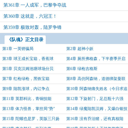
第361章 一人成军，巴黎争夺战
第360章 这就是，六冠王！
第359章 极致对轰，陆罗争锋
《队魂》正文目录
第1章 一英镑骗局
第2章 超神小妖
第3章 球王成长宝箱，香蕉球
第4章 厕所弗格森，下半赛季开启
（求追读）
第5章 贝克汉姆池塘球场分贝
第6章 绿枪吉格斯
第7章 红枪绿枪，黑铁宝箱
第8章 高仿阿森纳，道德绑架曼联
第9章 陆凯涨球，内讧争点
第10章 阿森纳痛失姓名（今日求追
读）
第11章 英郡科比，青铜技能
第12章 下旋射门，足总瓶十六强
第13章 体力怪兽，掌控局“势”
第14章 绿魔陆凯汉姆，又爆白银技
能
第15章 陀螺也是罗，英版三只扬
第16章 没有乔治猪，还有真核陆