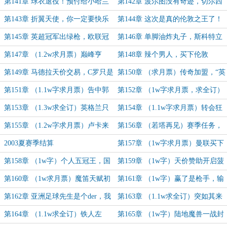
不会消失，弯刀只会转移
军绿魔鬼，此战之后无红魔！
第141章 球衣退役！预付给小哈兰
第142章 波尔图没有奇迹，切尔西
德天价签字费
成了平替
第143章 折翼天使，你一定要快乐
第144章 这次是真的伦敦之王了！
第145章 英超冠军出绿枪，欧联冠
第146章 单脚油炸丸子，斯科特立
军随我陆
大功
第147章 （1.2w求月票）巅峰亨
第148章 辣个男人，买下伦敦
利，无愧金球
第149章 马德拉天价交易，C罗只是
第150章 （求月票）传奇加盟，“英
平替，跟斯宝说声对不起
超第一中后卫”乘以2
第151章 （1.1w字求月票）告中郭
第152章 （1w字求月票，求全订）
同胞书，绿枪五虎皆国脚
大英唯一会过人的中场，绿枪二子夺
第153章 （1.3w求全订）英格兰只
第154章 （1.1w字求月票）转会狂
嫡
能有一个枪王
赚，莽包拯，小提琴手
第155章 （1.2w字求月票）卢卡来
第156章 （若塔再见）赛季任务，
袭，引援投入全球第八的英甲新军
巴蒂GOAL
2003夏赛季结算
第157章 （1w字求月票）曼联买下
董方卓，我扬大战小小罗
第158章 （1w字）个人五冠王，国
第159章 （1w字）天价赞助开启菠
家队名单绿枪定制版
菜新纪元，迎战大黄蜂我扬找到新赛
第160章 （1w求月票）魔笛天赋初
第161章 （1w字）赢了是枪手，输
道
现，枪手德比泔水对决
了是挨枪手
第162章 亚洲足球先生是个der，我
第163章 （1.1w求全订）突如其来
扬拒当亚洲副goat
的金球奖大名单
第164章 （1.1w求全订）铁人左
第165章 （1w字）陆地魔兽一战封