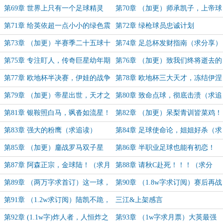
票）
第69章 世界上只有一个足球精灵
第70章 （加更）师承凯子，上帝球
（求发朋友圈）
衣绿白色
第71章 给英依超一点小小的绿色震
第72章 绿枪球员忠诚计划
撼（月底有双倍月票哈）
第73章 （加更）半赛季二十五球十
第74章 足总杯发财指南（求分享）
七助！
第75章 专注盯人，传奇巨星幼年期
第76章 （加更）致我们终将逝去的
（求追读）
舔狗时期
第77章 欧地杯半决赛，伊娃的战争
第78章 欧地杯三大天才，冻结伊涅
（求分享）
斯塔（求追读）
第79章 （加更）帝星出世，天才之
第80章 致命点球，彻底击溃（求追
战
读）
第81章 银鞍照白马，飒沓如流星！
第82章 （加更）呆梨青训皆菜鸡！
（求月票）
第83章 强大的粉鹰（求追读）
第84章 足球使命论，姐姐好杀（求
月票）
第85章 （加更）鏖战罗马双子星
第86章 半职业足球也能有初恋！
（今晚见）
第87章 阿森正宗，金球陆！（求月
第88章 请秋C赴死！！！（求分
票）
享）
第89章 （两万字求首订）这一球，
第90章 （1.8w字求订阅）赛后再战
五十万英镑的功力！
切尔西，这就是队长！
第91章 （1.2w求订阅）陆凯不跪，
三江&上架感言
神舟号起飞
第92章 (1.1w字)炸人者，人恒炸之
第93章 （1w字求月票）大英最强