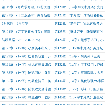
教”斯堪索普，绿枪勇夺四冠王！
场！马克衣锦还乡，有嗨自远方来
第119章 （月底求月票）绿枪天价
第120章 （1w字30天求月票）先打
解体，狂收技能战欧青
郁金香，再打英格兰
第121章 （十二点还有）两名新援
第122章 （求月票）球场冠名耍花
入队，这就是五冠王
招，法国双矮入绿枪
5月感谢，6月展望
第123章 （求全订）我见过很多天
才，他们都叫我天才
第124章 （万字更新求月票）滕嗨
第125章 （继续万更）陆凯铤而肘
鸠占鹊巢，绿枪晋级欧战正赛
险，魔笛力挽狂澜
陆凯数据一栏（2002·8·25）
第126章 （1w字）超频手术刀，小
罗初印象，阿什利·一把伞·扬
第127章 （1w字）小罗笑不出来，
第128章 （1.1w字求月票）英足坛
我扬真是球王，绿枪第一球星陨落
四大恶人，王子球场小罗封神？
第129章 （1w字）巴西慕容复，开
第130章 （1w字）阿美莉卡三美，
启传奇之路，小罗的黑卡
横梁四连击
第131章 （1w字）你见过凌晨四点
第132章 （1w字）丁丁破门，陀螺
的伦敦吗？
也是罗，先天备胎圣体
第133章 （1w字）陆凯回旋，又到
第134章 （1w字）齐祖喂球，大罗
一年世界足球先生颁奖典礼
伴舞，钟摆过人，锅盖假发
第135章 （1w字）伦敦也抗日，英
第136章 （1w字）英伦玫瑰VS米国
乙有陈真，冬窗在补强，绿枪精武门
名媛，绿枪再战卧铺，上演摩根德比
第137章 （1w字）陆凯欧文金球德
第138章 （1.2w）飞靴门，但加强
比，绿枪终遇最强红魔
版；只有绿枪才能救英国足球！
第139章 （1w字）钓鱼踢球，圆月
第140章 （1.5w字求月票）卫冕冠