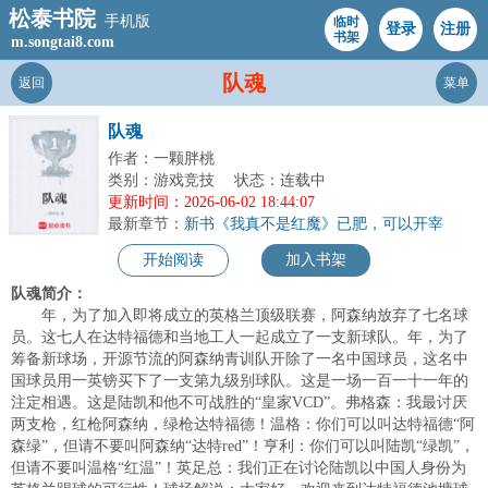
松泰书院
手机版
临时
登录
注册
书架
m.songtai8.com
队魂
返回
菜单
队魂
作者：一颗胖桃
类别：游戏竞技
状态：连载中
更新时间：2026-06-02 18:44:07
最新章节：
新书《我真不是红魔》已肥，可以开宰
开始阅读
加入书架
队魂简介：
年，为了加入即将成立的英格兰顶级联赛，阿森纳放弃了七名球
员。这七人在达特福德和当地工人一起成立了一支新球队。年，为了
筹备新球场，开源节流的阿森纳青训队开除了一名中国球员，这名中
国球员用一英镑买下了一支第九级别球队。这是一场一百一十一年的
注定相遇。这是陆凯和他不可战胜的“皇家VCD”。弗格森：我最讨厌
两支枪，红枪阿森纳，绿枪达特福德！温格：你们可以叫达特福德“阿
森绿”，但请不要叫阿森纳“达特red”！亨利：你们可以叫陆凯“绿凯”，
但请不要叫温格“红温”！英足总：我们正在讨论陆凯以中国人身份为