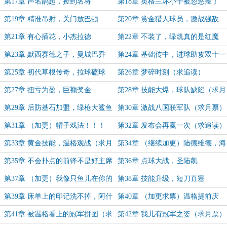
第17章 声名鹊起，捡到名将
第18章 英格兰坏小子被忽悠瘸了
第19章 精准吊射，关门放巴顿
第20章 赏金猎人球员，激战强敌
第21章 有心插花，小杰拉德
第22章 不装了，绿凯真的是红魔
第23章 默西赛德之子，曼城巴乔
第24章 基础传中，进球助攻双十一
第25章 初代草根传奇，拉球磕球
第26章 梦碎时刻（求追读）
第27章 扭亏为盈，巨额奖金
第28章 技能大爆，球队缺陷（求月
票）
第29章 后防基石加盟，绿枪大鲨鱼
第30章 激战八国联军队（求月票）
第31章 （加更）帽子戏法！！！
第32章 发布会再赢一次（求追读）
第33章 黄金技能，温格观战（求月
第34章 （继续加更）陆德维德，海
票）
鸥鲁尼
第35章 不会扑点的前锋不是好主席
第36章 点球大战，圣陆凯
（求月票）
第37章 （加更）我像只鱼儿在你的
第38章 技能升级，短刀直塞
池塘，夺冠还得看绿枪
第39章 床单上的印记洗不掉，阿什
第40章 （加更求票）温格提前庆
利·扬求月票
祝，亨利想学滑跪
第41章 被温格看上的冠军拼图（求
第42章 我儿有冠军之姿（求月票）