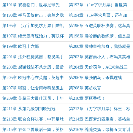
加个副，西西走上魔笛路
绝新鲜出炉
第191章 双喜临门，世界足球先
第192章 （1w字求月票）当世第
生？
三，红魔工作证，枪魔大战
第193章 半马回旋射击，弗兰之我
第194章 （1w字求月票，还有加
不是水货
更）皇马金球阵，小罗版陆凯
第195章 （万字加更求月票）陆凯
第196章 五进英联杯决赛，这车真
超神但自爆短处，皇马无敌却有致命
的快
第197章 绝无仅有统治力，英联杯
第198章 滕哈赫的教练梦，但是皇
缺陷
五冠王！
马版
第199章 欧冠十六郎
第200章 滕帅皇袍加身，我扬就是
忠诚
第201章 法外狂徒莫吉，都灵黑手
第202章 莫吉虽小人，布冯真英雄
dang事件
第203章 感谢我陆不杀之恩，最后
第204章 天价罚单，AC米兰战三
的温柔
英！
第205章 欧冠中心在英超，英超中
第206章 最强的鸟，杀戮连线
心在伦敦
第207章 哦豁，让舍甫琴科见鬼去
第208章 英超收官
吧
第209章 英超三大最佳球员，十年
第210章 两瓶香槟！
内最大转会窗口
第211章 从第九级别到欧冠冠
第212章 （万字求月票）标王，标
军！！！
王，还是标王
第213章 联合会杯决赛，中郭足球
第214章 巴西梦幻四重奏，英格兰
先生
一王战四后
第215章 吞金巨兽最后一舞，英格
第216章 菀菀类扬，绿枪五大青训