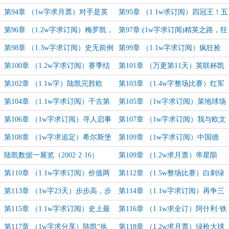
（求月票，求订阅）
壮中锋，杀红龙抢冠军
第94章 （1w字求月票）对手是英
第95章 （1.1w求订阅）四冠王！五
乙？旋风倒钩、天使射击
冠王！百球金童无限狂！！！
第96章 （1.2w字求订阅）梅罗凯，
第97章 (1w字求订阅)精英之路，狂
终齐名。新赛季，战英丙！
扁阿根廷小朋友
第98章 （1.3w字求订阅）史无前例
第99章 （1.1w字求订阅）疯狂捡
六冠王，这个英丙很烫手！
漏，绿枪苏醒
第100章 （1.2w字求订阅）赛季结
第101章 （万更第11天）英联杯凯
算，逆天赞助，正式开打
文弑兄，后腰陆疯狂发牌
第102章 （1.1w字）陆凯完胜欧
第103章 （1.4w字整场比赛）红军
文，把利物浦从王座踢下去！
双杰战陆凯，安菲尔德奇迹夜
第104章 （1.1w字求订阅）千古第
第105章 （1w字求订阅）菜地球场
一金童
多浇水，阿森纳发布寻人启事
第106章 （1w字求订阅）寻人启事
第107章 （1w字求订阅）我与欧文
陆凯版，阿森纳的球员在哪里？
共掌天下，利物浦侮辱性报价
第108章 （1w字求追定）希尔斯堡
第109章 （1w字求订阅）中国德
惨案，他像阵风一样，英丙历史标王
比，矮人德比，哈贝之父德比
陆凯数据一展览（2002·2·16）
第109章 （1.2w求月票）帝星陨
落，但又升起，黑吃黑吃黑
第110章 （1.1w字求订阅）价值两
第112章 （1.5w整场比赛）白刺绿
百万镑的比赛，陆凯上演医学奇迹！
枪谁能夺冠，大不列颠颠了起来
第113章 （1w字23天）步步高，步
第114章 （1.1w字求订阅）再争三
步GOAT，伦敦之王出年少！
冠王，把他们豆沙了！
第115章 （1.1w字求订阅）史上最
第116章 （1.1w求全订）阿什利·铁
残暴比分，史上最残暴颁奖典礼
生，他一脚踢没了一家百年俱乐部
第117章 （1w字求分享）陆凯“执
第118章 （1.2w求月票）绿枪大球