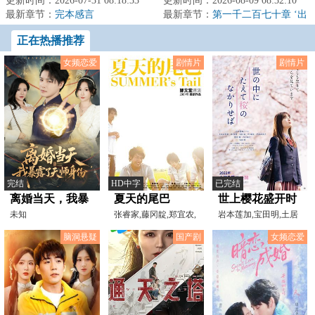
弱、鲁莽、怯懦...甚至不好吃，可
更新时间：2026-07-31 08:18:33
乱，各地沦陷为诡异地区。每个
更新时间：2026-08-09 08:32:10
在大自然的...
最新章节：
完本感言
人扮演不同的身...
最新章节：
第一千二百七十章 ‘出
生’时的记忆？
正在热播推荐
女频恋爱
剧情片
剧情片
完结
HD中字
已完结
离婚当天，我暴
夏天的尾巴
世上樱花盛开时
露了天师身份
未知
张睿家,藤冈靛,郑宜农,
岩本莲加,宝田明,土居
林涵,柯奂如,陆弈静
志央梨,郭智博,名村辰
脑洞悬疑
国产剧
女频恋爱