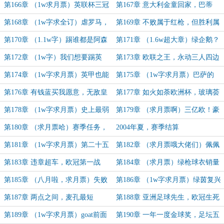
靴，冻结，把切尔西踢成皇马
神，英格兰第一中锋
第166章 （1w求月票）英联杯三冠
第167章 意大利金童回家，巴蒂
王？记住这支China Gun！
GOAL战罗马
第168章 （1w字求全订）虐罗马，
第169章 不败属于红枪，但胜利属
战西亚，打的就是那支无敌阿森纳
于绿枪，最后的蝙蝠军团
第170章 （1.1w字）踢谁都是阿森
第171章 （1.6w超大章）绿企鹅？
纳？欧联更比欧冠强！
这踏马叫帝企鹅！
第172章 （1w字）我们想要踢英
第173章 欧联之王，永动三人四边
超，莫拉蒂必须拿欧联
形战术
第174章 （1w字求月票）英甲也能
第175章 （1w字求月票）巴萨的
五冠王，捧杯还得看陆皇
翼，皇马的腰，以旧换新，沙俄的刀
第176章 有钱蓝买我愿意，无敌皇
第177章 如火如荼欧洲杯，玻璃荟
马，香槟王子，结仇莫吉
萃英格兰
第178章 （1w字求月票）史上最弱
第179章 （求月票啊）三亿欧！豪
欧洲杯，请叫我们英格绿
门路径开启
第180章 （求月票哈）赛季任务，
2004年夏，赛季结算
请叫我沙皇和不再上头
第181章 （1w字求月票）第二十五
第182章 （求月票哦大佬们）佩佩
冠！欧冠死亡分组
跟着巴哥混，开天辟地七冠王
第183章 违章超车，欧冠第一战
第184章 （求月票）绿枪球衣销量
王，枪萨大战惨断腿
第185章 （八月啦，求月票）失败
第186章 （1w字求月票）绿茵复兴
成就不败，阿森绿四十九场不败记录
号，血虐阿森纳天才少年班
第187章 两点之间，麦孔最短
第188章 亚洲足球先生，欧冠生死
战
第189章 （1w字求月票）goat前面
第190章 一年一度金球奖，足坛五