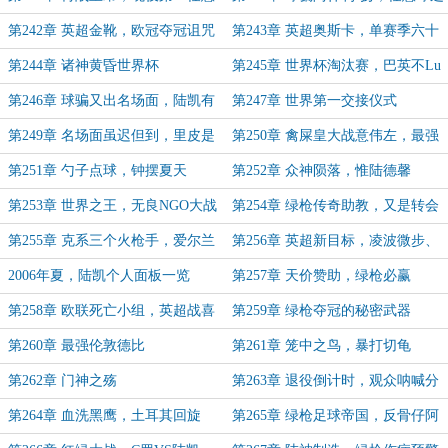
球之争
王
第242章 英超金靴，欧冠夺冠诅咒
第243章 英超奥斯卡，单赛季六十
九球个人最佳战绩
第244章 诸神黄昏世界杯
第245章 世界杯淘汰赛，巴英不Lu
客
第246章 球骗又出名场面，陆凯有
第247章 世界第一交接仪式
没有系鞋带？
第249章 名场面虽迟但到，里皮是
第250章 禽屎皇大战意伟左，最强
个陆粉
的矛对决最强的盾
第251章 勺子点球，钟摆夏天
第252章 众神陨落，惟陆德馨
第253章 世界之王，无良NGO大战
第254章 绿枪传奇助教，又是转会
阿什利其貌不扬
神仙年
第255章 克系三个火枪手，爱尔兰
第256章 英超新目标，凌波微步、
妖刀加盟
世纪转身
2006年夏，陆凯个人面板一览
第257章 天价赞助，绿枪必赢
第258章 欧联死亡小组，英超战喜
第259章 绿枪夺冠的秘密武器
鹊
第260章 最强伦敦德比
第261章 笼中之鸟，暴打切龟
第262章 门神之殇
第263章 退役倒计时，观众呐喊分
贝记录
第264章 血洗黑鹰，土耳其回旋
第265章 绿枪足球帝国，反骨仔阿