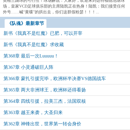
英格兰踢球的可行性！球场解说：大家好，欢迎来到达特福德池塘球
场，皇家VCD足球俱乐部的主席陆凯正在热身！陆凯：我们接受任何
外号……喊“黄碟”的拱出去，你们这群假粉瑟！！！...
《队魂》最新章节
新书《我真不是红魔》已肥，可以开宰
新书《我真不是红魔》求收藏
第368章 最后一次Luuuuu！
第367章 小灵通破巨人阵
第366章 蒙扎引援完毕，欧洲杯半决赛VS德国战车
第365章 两大非洲球王，欧洲杯还得看扬
第364章 四线引援，拉美三杰，法国双核
第363章 越王来袭，大圣归来
第362章 神锋出世，世界第一转会身价