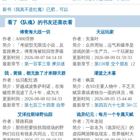
新书《我真不是红魔》已肥，可以
开宰
看了《队魂》的书友还喜欢看
傅青海大战一切
天运玩家
作者：A000浮肿
作者：失落叶
简介：『考据型无限流小说，反
简介：众所周知，运气和爆率是
套路爽文』傅青海被轮回世界吸
游戏的第一生产力。一个玩家如
入了，当他目睹了异形大战食死
更新时间：2026-08-07 04:14:18
果失去运气，将举步维艰。而
更新时间：2026-08-09 01:59:33
徒、绝地武士大...
最新章节：
第一百零三章 摩尔迷
我，气运加身，天...
最新章节：
第110章 交个朋友（2
踪
更）
我，黄猿，都无敌了才来聊天群
灌篮之木暮
作者：仙贝配红酒
作者：枫霜
简介：穿越成波鲁萨利诺，在海
简介：在SD主要人物中，不乏天
贼世界混迹了几十年，成为大
赋异禀或者独当一面的球员，唯
将，实力近乎无敌！秉承着‘抓了
更新时间：2026-08-08 02:04:33
有一人除外，他就是时间掌控者
更新时间：2026-08-05 15:44:40
一辈子海贼，就...
最新章节：
第七百三十四章 自带
木暮公延！他不...
最新章节：
第四百六十七章 50+三
分量
双，志在MVP！
艾泽拉斯绿野仙踪
诡异纪元：每月一个专属天赋
作者：驿路羁旅
作者：万年老祖
简介：那些想要惊扰我猎场的野
简介：一款名为《诡异纪元》的
狗们往往有很多共同点，它们软
虚拟网游降临现实，世界顿时大