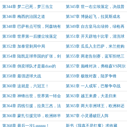
王出巴萨
第344章 梦二已死，梦三当立
第345章 世一右尘埃落定，决战普
拉蒂尼
第346章 梅西的治国之道
第347章 博扬起飞，拉莫斯成名
第348章 巴萨有点可恨，阿森纳有
第349章 自古皇马出绿帅，绿枪再
点可怜
战诺坎普
第350章 世界第一后腰尘埃落定
第351章 开天辟地十比零，清洗球
队我帮您
第352章 加泰背刺局中局
第353章 瓜瓜入主巴萨，米兰抢购
莫塔
第354章 陆凯足球帝国的扩张，剑
第355章 两老告别赛，蓝军拒绝三
指五冠王
连败？
第356章 倒卖球队才是最diao的
第357章 巅峰对决，弗格森VS阿尔
弗雷德
第358章 最强进球大战
第359章 极致对轰，陆罗争锋
第360章 这就是，六冠王！
第361章 一人成军，巴黎争夺战
第362章 神锋出世，世界第一转会
第363章 越王来袭，大圣归来
身价
第364章 四线引援，拉美三杰，法
第365章 两大非洲球王，欧洲杯还
国双核
得看扬
第366章 蒙扎引援完毕，欧洲杯半
第367章 小灵通破巨人阵
决赛VS德国战车
第368章 最后一次Luuuuu！
新书《我真不是红魔》求收藏