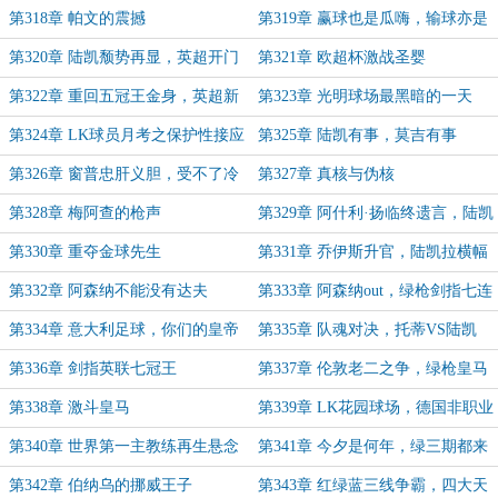
第318章 帕文的震撼
第319章 赢球也是瓜嗨，输球亦是
滕圣！
第320章 陆凯颓势再显，英超开门
第321章 欧超杯激战圣婴
大吉
第322章 重回五冠王金身，英超新
第323章 光明球场最黑暗的一天
三强争霸
第324章 LK球员月考之保护性接应
第325章 陆凯有事，莫吉有事
第326章 窗普忠肝义胆，受不了冷
第327章 真核与伪核
落的兹拉坦
第328章 梅阿查的枪声
第329章 阿什利·扬临终遗言，陆凯
又买新球队？
第330章 重夺金球先生
第331章 乔伊斯升官，陆凯拉横幅
第332章 阿森纳不能没有达夫
第333章 阿森纳out，绿枪剑指七连
冠
第334章 意大利足球，你们的皇帝
第335章 队魂对决，托蒂VS陆凯
回来啦！
第336章 剑指英联七冠王
第337章 伦敦老二之争，绿枪皇马
两败俱伤？
第338章 激斗皇马
第339章 LK花园球场，德国非职业
杯决赛
第340章 世界第一主教练再生悬念
第341章 今夕是何年，绿三期都来
了？
第342章 伯纳乌的挪威王子
第343章 红绿蓝三线争霸，四大天