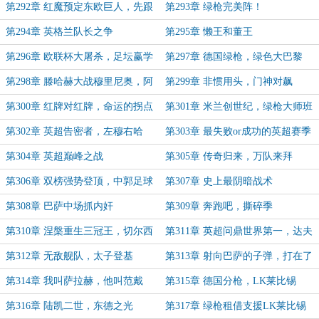
划启动
第292章 红魔预定东欧巨人，先跟
第293章 绿枪完美阵！
卧铺说对不起
第294章 英格兰队长之争
第295章 懒王和董王
第296章 欧联杯大屠杀，足坛赢学
第297章 德国绿枪，绿色大巴黎
第298章 滕哈赫大战穆里尼奥，阿
第299章 非惯用头，门神对飙
布心动了
第300章 红牌对红牌，命运的拐点
第301章 米兰创世纪，绿枪大师班
第302章 英超告密者，左穆右哈
第303章 最失败or成功的英超赛季
第304章 英超巅峰之战
第305章 传奇归来，万队来拜
第306章 双榜强势登顶，中郭足球
第307章 史上最阴暗战术
巅峰
第308章 巴萨中场抓内奸
第309章 奔跑吧，撕碎季
第310章 涅槃重生三冠王，切尔西
第311章 英超问鼎世界第一，达夫
惨遭夺舍
争夺战
第312章 无敌舰队，太子登基
第313章 射向巴萨的子弹，打在了
阿森纳的眉心
第314章 我叫萨拉赫，他叫范戴
第315章 德国分枪，LK莱比锡
克，绿枪任意球大赛
第316章 陆凯二世，东德之光
第317章 绿枪租借支援LK莱比锡