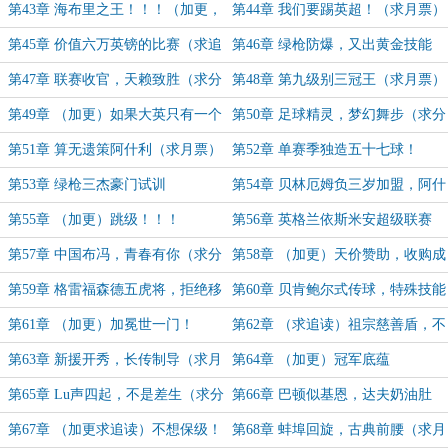
追读）
第43章 海布里之王！！！（加更，
第44章 我们要踢英超！（求月票）
求各种支持、分享）
第45章 价值六万英镑的比赛（求追
第46章 绿枪防爆，又出黄金技能
读）
（加更）
第47章 联赛收官，天赖致胜（求分
第48章 第九级别三冠王（求月票）
享）
第49章 （加更）如果大英只有一个
第50章 足球精灵，梦幻舞步（求分
小贝，赝品会是大卫
享传播）
第51章 算无遗策阿什利（求月票）
第52章 单赛季独造五十七球！
第53章 绿枪三杰豪门试训
第54章 贝林厄姆负三岁加盟，阿什
利·扬暗度陈仓
第55章 （加更）跳级！！！
第56章 英格兰依斯米安超级联赛
（求月票）
第57章 中国布冯，青春有你（求分
第58章 （加更）天价赞助，收购成
享）
功
第59章 格雷福森德五虎将，拒绝移
第60章 贝肯鲍尔式传球，特殊技能
民
（求月票）
第61章 （加更）加冕世一门！
第62章 （求追读）祖宗慈善盾，不
在第七级
第63章 新援开秀，长传制导（求月
第64章 （加更）冠军底蕴
票）
第65章 Lu声四起，不是差生（求分
第66章 巴顿似基恩，达夫奶油肚
享）
（求月票）
第67章 （加更求追读）不想保级！
第68章 蚌埠回旋，古典前腰（求月