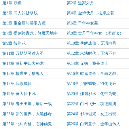
第1章 双瞳
第2章 道家外丹
第3章 润人的斩杀线
第4章 金蝉伏丹，彼岸之花
第5章 重金属与碧眼方瞳
第6章 千年神女墓
第7章 提剑跨青龙，降魔天地中
第8章 契丹千年神女 （求追读）
第9章 彼岸花
第10章 兵解成仙，无瑕内丹
第11章 万劫阴灵难入圣
第12章 末法时代，正法不存
第14章 黄初平四大秘术
第14章 无妨，我是道士
第15章 救世主，猎鬼人
第16章 驱鬼道长，全面之战。
第17章 我欲成仙
第18章 尸解蝉蜕，羽化飞升
第19章 黄大仙下凡
第20章 娜迦邪术，化带为蛇。
第21章 鬼王出世，最后一战
第22章 白日飞升，功德圆满
第23章 新的世界，大黑佛母
第24章 邪神诅咒，女主出现
第25章 北斗命格，召神劾鬼
第26章 白鹤童子，金华山传人