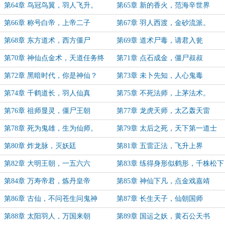
第64章 鸟冠鸟翼，羽人飞升。
第65章 新的香火，范海辛世界
第66章 称号白帝，上帝二子
第67章 羽人西渡，金砂流派。
第68章 东方道术，西方僵尸
第69章 道术尸毒，请君入瓮
第70章 神仙点金术，天道任务终
第71章 点石成金，僵尸叔叔
第72章 黑暗时代，你是神仙？
第73章 未卜先知，人心鬼毒
第74章 千鹤道长，羽人仙真
第75章 不死法师，上茅法术。
第76章 祖师显灵，僵尸王朝
第77章 龙虎天师，太乙轰天雷
第78章 死为鬼雄，生为仙师。
第79章 太后之死，天下第一道士
第80章 炸龙脉，灭妖廷
第81章 五雷正法，飞升上界
第82章 大明王朝，一五六六
第83章 练得身形似鹤形，千株松下
两函经
第84章 万寿帝君，炼丹皇帝
第85章 神仙下凡，点金戏嘉靖
第86章 古仙，不问苍生问鬼神
第87章 长生天子，仙朝国师
第88章 太阳羽人，万国来朝
第89章 国运之妖，黄石公天书