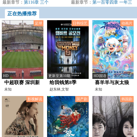
里更换身份，换...
最新章节：
第116章 三个
了X级本命天赋：...
最新章节：
第一百零四章 一年三
月，与大事件！
正在热播推荐
足球
日韩综艺
动画片
HD
更新至第10期
HD国语
中超联赛 深圳新
给我钱第8季
喜羊羊与灰太狼
鹏城足球俱乐部
未知
赵东林,文智
之异国破晓
未知
勋,KIDMILLI,BOYCOLD,VerbalJin
VS南通支云
影视解说
国产剧
韩国剧
20241102