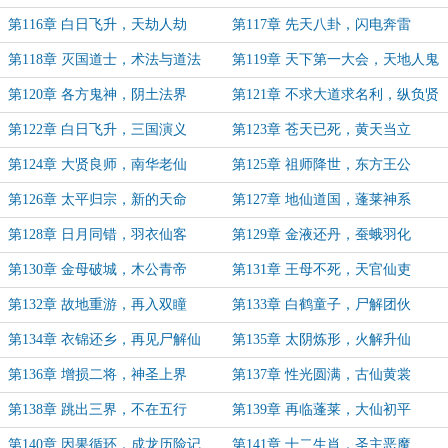
第116章 白日飞升，天劫人劫
第117章 先天八卦，闪电奔雷
第118章 灭国道士，术法与道法
第119章 天下第一大会，天地人鬼
神
第120章 各方鬼神，阴土法界
第121章 不求大道求名利，纵负贤
才岂丈夫
第122章 白日飞升，三国演义
第123章 苍天已死，黄天当立
第124章 大贤良师，南华老仙
第125章 祖师降世，东方王公
第126章 太平归宗，新的天命
第127章 地仙道国，蓬莱神系
第128章 日月同错，羽衣仙客
第129章 金液还丹，蚕蛾羽化
第130章 金母破城，木公青帝
第131章 王母不死，天官仙吏
第132章 故地重游，再入双瞳
第133章 白鹤童子，尸解团伙
第134章 衣锦还乡，再见尸解仙
第135章 太阴炼形，火解升仙
第136章 增损二将，神圣上界
第137章 性光圆满，古仙黄裳
第138章 跳出三界，不在五行
第139章 再临蓬莱，大仙初平
第140章 因果循环，成龙历险记
第141章 十二生肖，圣主恶魔