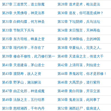
第27章 三道禁咒，道士除魔
第28章 道术是术，枪法是法
第29章 大黑佛母，神灵法界
第30章 道友，你可愿意成神？
第31章 白鹤勾牒，何方神圣
第32章 下坛阴师，兵马法坛
第33章 节制天下兵马
第34章 末日预言，天神再临
第35章 东方符纸，蜂巢之变
第36章 天神降临，主的神国
第37章 现代科学，不存在了
第38章 华夏仙人，完美之人。
第39章 修命不修性，此乃修行第一
第40章 天道庙之主，传道大千
病。
第41章 天道建庙，茅山道士
第42章 上清符箓，列仙道士
第43章 渡阴寿，故人之资
第44章 养鬼凶宅，你才是邪修！
第45章 野茅山，施法解法
第46章 大禹罡步，道行紫符
第47章 由正化邪，种道成魔
第48章 黄白符脉，开宗立派
第49章 法脉之主，五行结界
第50章 鬼差法箓，此间事了
第51章 怒晴湘西，千年内丹
第52章 湘西赶尸，瘟病道人