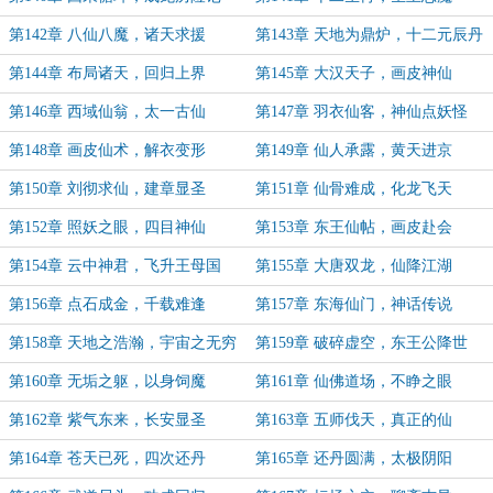
第142章 八仙八魔，诸天求援
第143章 天地为鼎炉，十二元辰丹
第144章 布局诸天，回归上界
第145章 大汉天子，画皮神仙
第146章 西域仙翁，太一古仙
第147章 羽衣仙客，神仙点妖怪
第148章 画皮仙术，解衣变形
第149章 仙人承露，黄天进京
第150章 刘彻求仙，建章显圣
第151章 仙骨难成，化龙飞天
第152章 照妖之眼，四目神仙
第153章 东王仙帖，画皮赴会
第154章 云中神君，飞升王母国
第155章 大唐双龙，仙降江湖
第156章 点石成金，千载难逢
第157章 东海仙门，神话传说
第158章 天地之浩瀚，宇宙之无穷
第159章 破碎虚空，东王公降世
第160章 无垢之躯，以身饲魔
第161章 仙佛道场，不睁之眼
第162章 紫气东来，长安显圣
第163章 五师伐天，真正的仙
第164章 苍天已死，四次还丹
第165章 还丹圆满，太极阴阳