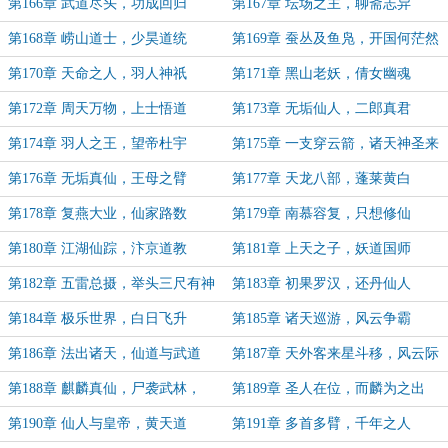
第166章 武道尽头，功成回归
第167章 坛场之主，聊斋志异
第168章 崂山道士，少昊道统
第169章 蚕丛及鱼凫，开国何茫然
第170章 天命之人，羽人神祇
第171章 黑山老妖，倩女幽魂
第172章 周天万物，上士悟道
第173章 无垢仙人，二郎真君
第174章 羽人之王，望帝杜宇
第175章 一支穿云箭，诸天神圣来
相见
第176章 无垢真仙，王母之臂
第177章 天龙八部，蓬莱黄白
第178章 复燕大业，仙家路数
第179章 南慕容复，只想修仙
第180章 江湖仙踪，汴京道教
第181章 上天之子，妖道国师
第182章 五雷总摄，举头三尺有神
第183章 初果罗汉，还丹仙人
明
第184章 极乐世界，白日飞升
第185章 诸天巡游，风云争霸
第186章 法出诸天，仙道与武道
第187章 天外客来星斗移，风云际
会不由时。
第188章 麒麟真仙，尸袭武林，
第189章 圣人在位，而麟为之出
第190章 仙人与皇帝，黄天道
第191章 多首多臂，千年之人