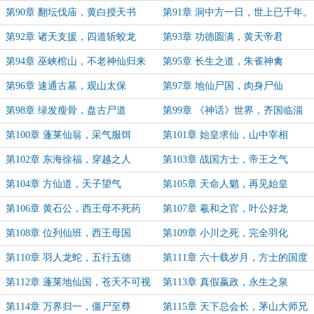
第90章 翻坛伐庙，黄白授天书
第91章 洞中方一日，世上已千年。
第92章 诸天支援，四道斩蛟龙
第93章 功德圆满，黄天帝君
第94章 巫峡棺山，不老神仙归来
第95章 长生之道，朱雀神禽
第96章 速通古墓，观山太保
第97章 地仙尸国，肉身尸仙
第98章 绿发瘦骨，盘古尸道
第99章 《神话》世界，齐国临淄
第100章 蓬莱仙翁，采气服饵
第101章 始皇求仙，山中宰相
第102章 东海徐福，穿越之人
第103章 战国方士，帝王之气
第104章 方仙道，天子望气
第105章 天命人魈，再见始皇
第106章 黄石公，西王母不死药
第107章 羲和之官，叶公好龙
第108章 位列仙班，西王母国
第109章 小川之死，完全羽化
第110章 羽人龙蛇，五行五德
第111章 六十载岁月，方士的国度
第112章 蓬莱地仙国，苍天不可视
第113章 真假嬴政，永生之泉
第114章 万界归一，僵尸至尊
第115章 天下总会长，茅山大师兄