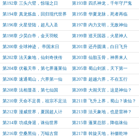
第192章 三头六臂，惊瑞之日
第193章 四爪神龙，千年守尸鬼
第194章 真龙炼血，回归现代世界
第195章 华夏龙脉，死者再临
第196章 火星登陆，超凡入圣
第197章 内力文明，无敌神仙
第198章 少昊白帝，金天羽蜕
第199章 巡天国器，火星神人
第200章 全球神迹， 帝国末日
第201章 还丹圆满，白日飞升
第202章 法天象地，仙剑奇侠传
第203章 仙胎玉骨，神界来人
第204章 伏羲天帝，第七界蓬莱仙
第205章 蜀山剑派，天下第一
国。
第206章 速通蜀山，六界第一仙
第207章 超越六界，不在五行
第208章 法相显圣，第七仙国
第209章 大闹天宫，这是神仙？
第210章 天命不足畏，祖宗不足法
第211章 飞升上界，蜀山？诛仙？
第212章 漫威世界，夏国超人计
第213章 法天象地，也是雷神？
划。
第214章 功成身退，诛仙世界
第215章 蓬莱总部，降临诛仙
第216章 空桑黑仙，万蝠古窟
第217章 斡旋天地，补缀乾坤