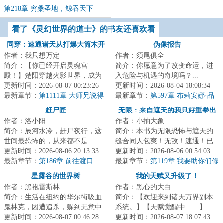
第218章 穷桑圣地，鲸吞天下
看了《灵幻世界的道士》的书友还喜欢看
同穿：速通诸天从打爆大筒木开
伪像报告
作者：我只想万定
作者：须尾俱全
始
简介：【你已经开启灵魂宫
简介：你愿意为了改变命运，进
殿！】楚阳穿越火影世界，成为
入危险与机遇的奇境吗？...
千手一族一员，但似乎穿越的有
更新时间：2026-08-07 00:23:26
更新时间：2026-08-04 18:08:34
点早，穿越忍村都还...
最新章节：
第1111章 大师兄说得
最新章节：
第597章 布莉安娜·品
对
名：布莉安娜·韦
赶尸匠
无限：来自遮天的我只好重拳出
作者：洛小阳
作者：小抽大象
击
简介：辰河水冷，赶尸夜行，这
简介：本书为无限恐怖与遮天的
世间最恐怖的，从来都不是
缝合同人包爽！无敌！速通！已
鬼……...
更新时间：2026-08-06 20:13:33
有完本万订作品【人在无限，开
更新时间：2026-08-06 00:54:03
最新章节：
第186章 前往渡口
始速通】，请放...
最新章节：
第119章 我要助你们修
行【求月票】
星露谷的世界树
我的天赋又升级了！
作者：黑袍雷斯林
作者：黑心的大白
简介：生活在纽约的华尔街吸血
简介：【欢迎来到诸天万界副本
鬼林克，因遭追杀，躲到无意中
系统。】【天赋觉醒中……】
继承的一座乡下农场内。他在这
更新时间：2026-08-07 00:46:28
【觉醒完毕！】【恭喜您，觉醒
更新时间：2026-08-07 18:07:43