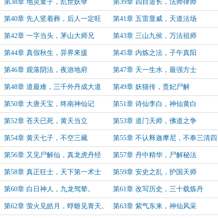
第38章 地灵童子，乱世妖孽
第39章 四目道长，法师律师
第40章 先人竖着葬，后人一定旺
第41章 五雷显威，天道法场
第42章 一字当头，茅山大师兄
第43章 三山九侯，万法祖师
第44章 真假秋生，异界來援
第45章 内炼之法，子午真阳
第46章 观落阴法，夜游地府
第47章 天一生水，最强方士
第48章 道最难，三千外丹成大道
第49章 妖猫传，贵妃尸解
第50章 大唐天宝，终南神仙记
第51章 诗仙李白，神仙黄白
第52章 苍天已死，黄天当立
第53章 道门天师，佛道之争
第54章 黄天七子，不空三藏
第55章 不认释迦摩尼，不奉三清四
御
第56章 又见尸解仙，真龙虎丹经
第57章 丹中精华，尸解秘法
第58章 真正狂士，天下第一术士
第59章 安史之乱，护国天师
第60章 白日神人，九龙驾辇。
第61章 改写历史，三十载炼丹
第62章 萤火见皓月，蜉蝣见青天。
第63章 紫气东来，神仙风采