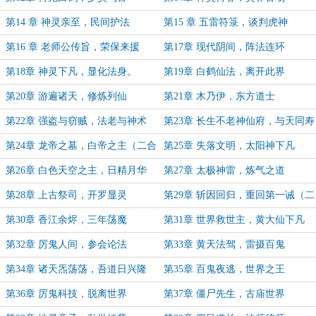
第14 章 神灵亲至，民间护法
第15 章 五雷符箓，谈判虎神
第16 章 老师公传旨，荣保来援
第17章 现代阴间，阵法连环
第18章 神灵下凡，显化法身。
第19章 白鹤仙法，离开此界
第20章 游遍诸天，修炼列仙
第21章 木乃伊，东方道士
第22章 强盗与窃贼，法老与神术
第23章 长生不老神仙府，与天同寿
道人家
第24章 龙帝之墓，白帝之主（二合
第25章 失落文明，太阳神下凡
一）
第26章 白色天空之主，日精月华
第27章 太极神雷，炼气之道
第28章 上古祭司，开罗显灵
第29章 斩因回归，重回第一诫（二
合一）
第30章 香江余烬，三年荡魔
第31章 世界救世主，黄大仙下凡
第32章 厉鬼人间，参会论法
第33章 黄天法驾，雷摄百鬼
第34章 诸天炁荡荡，吾道日兴隆
第35章 百鬼夜逃，世界之王
第36章 厉鬼科技，脱离世界
第37章 僵尸先生，古庙世界