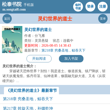
松泰书院
手机版
临时
登录
注册
书架
m.songtai8.com
灵幻世界的道士
返回
菜单
灵幻世界的道士
作者：分飞雁
类别：灵异悬疑
状态：连载中
更新时间：2026-08-05 14:38:43
最新章节：
第218章 穷桑圣地，鲸吞天下
开始阅读
加入书架
灵幻世界的道士简介：
穿越诸天恐怖世界？别怕！我是道士。修道抓鬼、镇尸降妖，斩
诸天妖魔鬼怪。炼丹符箓、仙神道果，修圆融无缺大道。又名《从双
瞳开始》...
《灵幻世界的道士》最新章节
第218章 穷桑圣地，鲸吞天下
第217章 斡旋天地，补缀乾坤