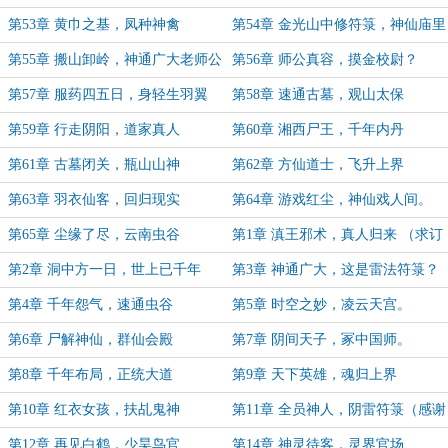
第53章 黄巾之基，凤种神禽
第54章 金光山中修符箓，神仙庙里
炼仙丹
第55章 搬山卸岭，神通广大老师公
第56章 师公真容，摸金校尉？
第57章 服药四五日，身轻生羽翼
第58章 速通古墓，观山太保
第59章 行走阴阳，道家真人
第60章 湘西尸王，千年内丹
第61章 古墓闭关，瓶山山神
第62章 方仙道士，飞升上界
第63章 羽衣仙客，回归现实
第64章 游戏红尘，神仙戏人间。
第65章 尘缘了尽，云南虫谷
第1章 滇王邪术，真人归来 （求订
阅）
第2章 洞中方一日，世上已千年
第3章 神通广大，这是雷法符箓？
（求订阅）
第4章 千年怨气，速通虫谷
第5章 时空之妙，凌云天宫。
第6章 尸解神仙，群仙会殿
第7章 阴间天子，冢中国师。
第8章 千年布局，正统大道
第9章 天下英雄，魂归上界
第10章 红衣女孩，扶乩鬼神
第11章 全员神人，阴雷符箓（感谢
背床战士的盟主）
第12章 再见白鹤，少昊鸟官
第14章 神灵待客，灵界官场