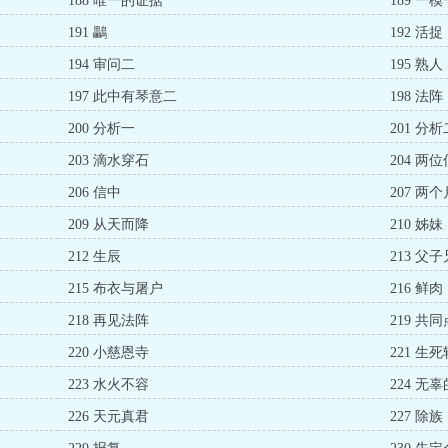
188 唯一的证据
189 一
191 鸓
192 活捉
194 审问二
195 熟人
197 此中有琴意二
198 法阵
200 分析一
201 分析
203 滴水穿石
204 两
206 信中
207 两个
209 从天而降
210 姊妹
212 生辰
213 父
215 布衣与屠户
216 鲜肉
218 再见法阵
219 共同
220 小慈恩寺
221 生
223 水火不容
224 无
226 天元真君
227 除族