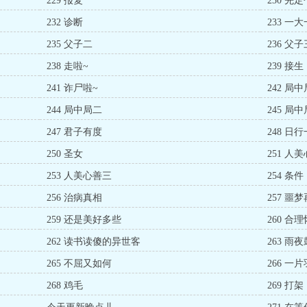
229 报复
230 先
232 诊断
233 一
235 父子二
236 父子
238 走啦~
239 接生
241 诈尸啦~
242 局
244 局中局二
245 局
247 君子有度
248 日
250 圣女
251 人
253 人美心善三
254 条件
256 治病真相
257 噩
259 还是美好多些
260 合
262 读书读傻的异世客
263 雨
265 不屈又如何
266 一
268 鸡毛
269 打架