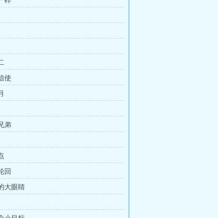
模一样
二
位信使
月
子兄弟
点
死轮回
辜的大眼睛