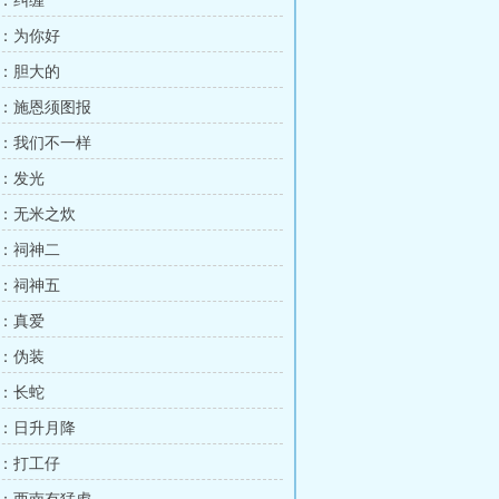
：纠缠
：为你好
：胆大的
：施恩须图报
：我们不一样
：发光
：无米之炊
：祠神二
：祠神五
：真爱
：伪装
：长蛇
：日升月降
：打工仔