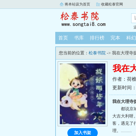
将本站设为首页
收藏松泰官网
首页
书库
排行榜
完本
科幻
您当前的位置：
松泰书院
-> 我在大理寺
我在
作者：荷
更新时间：202
我在大理寺
都说京
大吉大利呀
客，遇见了
理。.........
加入书架