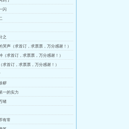
于烤到了
光一闪
二
恒分之
消失的哭声（求首订，求票票，万分感谢！）
一刻钟（求首订，求票票，万分感谢！）
时差（求首订，求票票，万分感谢！）
?
邪除秽
数第一的实力
头万绪
常即有常