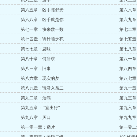
第六二章：遛羊
第六三章
第六五章：凶手陈舒光
第六六章
第六八章：凶手就是你
第六九章
第七一章：快来数一数
第七二章
第七四章：诸竹荀之死
第七五章
第七七章：腐味
第七八章
第八十章：何所求
第八一章
第八三章：旧事
第八四章
第八六章：现实的梦
第八七章
第八九章：请君入翁二
第九十章
第九二章：治病
第九三章
第九五章： “宜出行”
第九六章
第九八章：灭口
第九九章
第一零一章：鳞片
第一零二