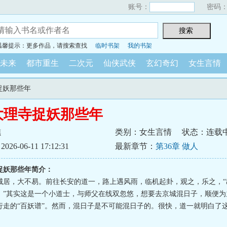
账号：
密码
温馨提示：更多作品，请搜索查找
临时书架
我的书架
未来
都市重生
二次元
仙侠武侠
玄幻奇幻
女生言情
捉妖那些年
大理寺捉妖那些年
樵
类别：女生言情
状态：连载
6-06-11 17:12:31
最新章节：
第36章 做人
捉妖那些年简介：
城居，大不易。前往长安的道一，路上遇风雨，临机起卦，观之，乐之，“
。”其实这是一个小道士，与师父在线双忽悠，想要去京城混日子，顺便为
行走的“百妖谱”。然而，混日子是不可能混日子的。很快，道一就明白了