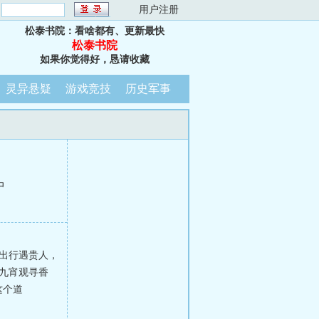
：
用户注册
松泰书院：看啥都有、更新最快
松泰书院
如果你觉得好，恳请收藏
灵异悬疑
游戏竞技
历史军事
中
出行遇贵人，
九宵观寻香
这个道