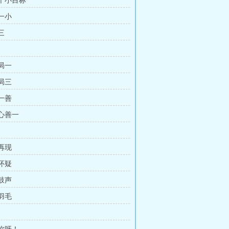
定个小目标
大一小
三
中局一
中局三
行一善
美心善一
梦再现
理怀疑
夜鼓声
片羽毛