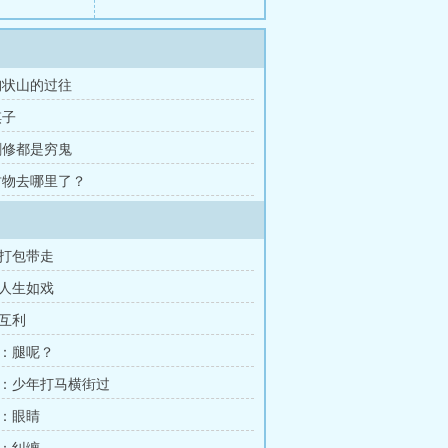
 栒状山的过往
棋子
 剑修都是穷鬼
 财物去哪里了？
打包带走
人生如戏
互利
：腿呢？
：少年打马横街过
：眼睛