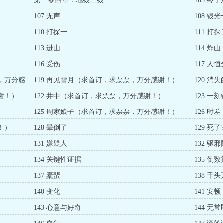
第一零四章：地级二级
105 终
107 无声
108 银
110 打探一
111 打探
113 进山
114 炸山
116 受伤
117 人
票，万分感
119 再见雪月（求首订，求票票，万分感谢！）
120 
谢！）
122 井中（求首订，求票票，万分感谢！）
123 
）
125 周家娘子（求首订，求票票，万分感谢！）
126 
！）
128 晕倒了
129 死了
131 嫌疑人
132 驱
134 关键性证据
135 倒
137 橐蜚
138 千
140 变化
141 安顿
143 心意与好奇
144 无