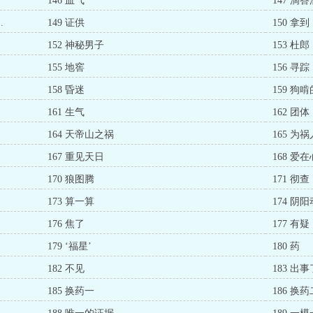
146 血气
147 滴
.
149 证供
150 拿到
152 神秘男子
153 杜郎
155 地窖
156 寻踪
158 昏迷
159 狗
161 生气
162 团体
164 天帝山之祸
165 为
167 重见天日
168 爱
170 狼图腾
171 彻查
173 算一算
174 阴阳
176 焦了
177 有疑
179 ‘福星’
180 药
182 不见
183 出事
185 换药一
186 换药