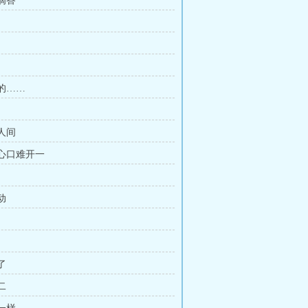
答滴答
啃的……
祸人间
在心口难开一
动
了
二