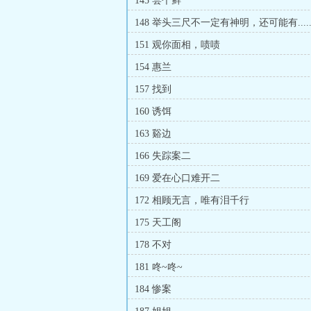
145 尝个鲜
148 举头三尺不一定有神明，还可能有.....
151 观你面相，啧啧
154 惠兰
157 找到
160 诱饵
163 谿边
166 失踪案二
169 爱在心口难开二
172 相顾无言，唯有泪千行
175 天工阁
178 不对
181 咚~咚~
184 惨案