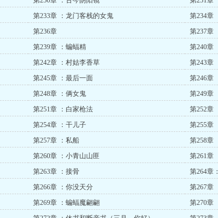
第230章 ：古今阴阳镜
第231
第233章 ：龙门客栈的女鬼
第234章
第236章
第237
第239章 ：蝙蝠精
第240
第242章 ：村姑李香草
第243章
第245章 ：最后一面
第246章
第248章 ：俩女鬼
第249
第251章 ：白家枪法
第252章
第254章 ：干儿子
第255章
第257章 ：私船
第258章
第260章 ：小青山山匪
第261章
第263章 ：接骨
第264
第266章 ：你没天分
第267章
第269章 ：蝙蝠魔翩翩
第270章