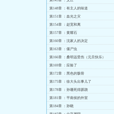
第145章 ：义庄
第148章 ：有主人的味道
第151章 ：血光之灾
第154章 ：赵宽和离
第157章 ：黄耀石
第160章 ：沈家人的决定
第163章 ：僵尸虫
第166章 ：桑明远受伤（元旦快乐）
第169章 ：应验了
第172章 ：黑色的骸骨
第175章 ：徐大头出事儿了
第178章 ：孙珊死得蹊跷
第181章 ：平南侯的外室
第184章 ：孙晓