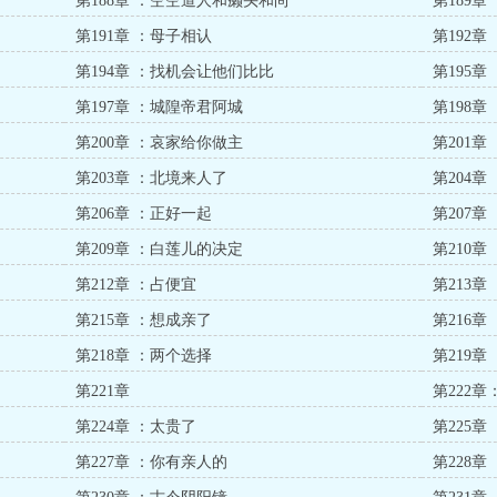
第188章 ：空空道人和癞头和尚
第189章
第191章 ：母子相认
第192章
第194章 ：找机会让他们比比
第195
第197章 ：城隍帝君阿城
第198章
第200章 ：哀家给你做主
第201章
第203章 ：北境来人了
第204章
第206章 ：正好一起
第207章
第209章 ：白莲儿的决定
第210章
第212章 ：占便宜
第213章
第215章 ：想成亲了
第216
第218章 ：两个选择
第219
第221章
第222
第224章 ：太贵了
第225章
第227章 ：你有亲人的
第228章