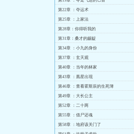
第19章 ：夺走气运的匕首
第22章 ：夺运术
第25章 ：上家法
第28章：你得听我的
第31章：桑才的龌龊
第34章 ：小九的身份
第37章 ：玄天观
第40章 ：当年的林家
第43章 ：凰星出现
第46章 ：查看霍斯辰的生死簿
第49章 ：大长公主
第52章 ：二十两
第55章 ：借尸还魂
第58章 ：地府该关门了