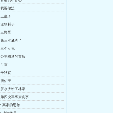
 ：青柳的不甘心
 ：我要做法
：三皇子
 ：宠物耗子
：三颗蛋
 ：第三次崴脚了
 ：三个女鬼
 ：公主驸马的背后
：引雷
：千秋宴
：唐佑宁
 ：脏水泼给了林家
 ：第四次喜事变丧事
 ：高家的恩怨