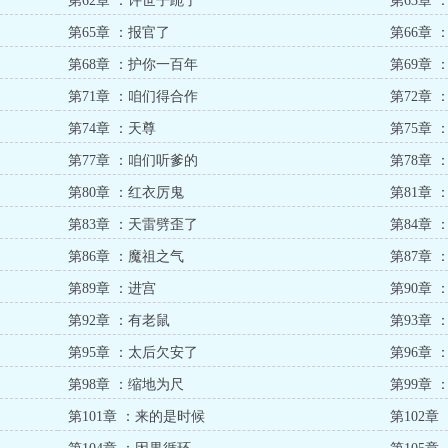
第62章 ：许世子跪了
第63章
第65章 ：报官了
第66章
第68章 ：护你一百年
第69章 
第71章 ：咱们得合作
第72章
第74章 ：天尊
第75章 
第77章 ：咱们听爹的
第78章
第80章 ：红衣厉鬼
第81章
第83章 ：天雷劈歪了
第84章
第86章 ：魔祖之气
第87章 
第89章 ：进宫
第90章 
第92章 ：有老鼠
第93章 
第95章 ：太后欠安了
第96章
第98章 ：缩地为尺
第99章
第101章 ：来的是时候
第102章