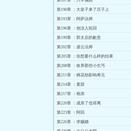
第187章 ：六字属阴
第190章 ：大皇子来了庄子上
第193章 ：阿萨法师
第196章 ：他没入轮回
第199章 ：郭太后的歉意
第202章 ：虚云法师
第205章 ：你想要什么样的结果
第208章 ：收养那些小乞丐
第211章 ：桃花劫影响寿元
第214章 ：黄甜
第217章 ：相亲
第220章 ：成亲了也得离
第223章 ：阿回
第226章 ：求赐婚