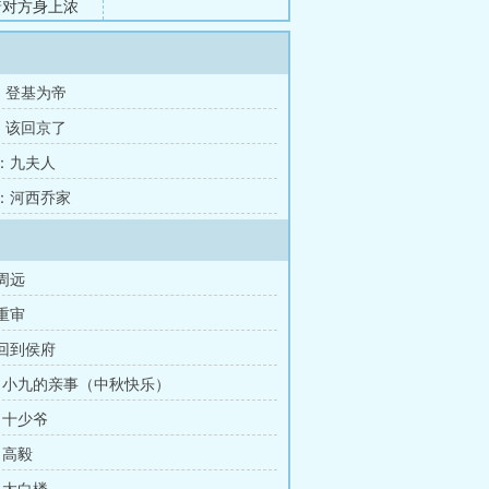
着对方身上浓
章：登基为帝
章：该回京了
 ：九夫人
 ：河西乔家
：周远
：重审
：回到侯府
 ：小九的亲事（中秋快乐）
：十少爷
：高毅