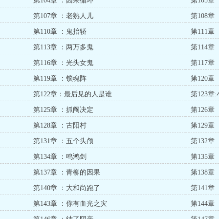
第104章 ：因果循环
第105章
第107章 ：老熟人儿
第108章
第110章 ：鬼抬轿
第111章
第113章 ：两万多鬼
第114章
第116章 ：光头女鬼
第117章
第119章 ：锁魂阵
第120
第122章：最后见的人是谁
第123章
第125章 ：抓阄决定
第126章
第128章 ：古阳村
第129章
第131章 ：五个头颅
第132章
第134章 ：鸣鸿剑
第135章
第137章 ：青柳的因果
第138
第140章 ：大和尚跑了
第141章
第143章 ：你有血光之灾
第144章