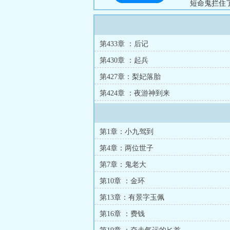
短命鬼拦住
郁的金光，激
第433章 ：后记
第430章 ：起兵
第427章：梨妃落胎
第424章 ：夜游神到来
第1章：小九驾到
第4章：两位世子
第7章：鬼老大
第10章 ：金环
第13章：有景字玉佩
第16章 ：费钱