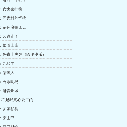
章 ：看好一个铺子
 ：女鬼秦扶柳
章 ：周家村的怪病
章 ：恭迎魔祖回归
 ：又逃走了
 ：知微山庄
章 ：任青山夫妇（除夕快乐）
 ：九盟主
 ：倭国人
 ：自杀现场
 ：进青州城
章：不是我真心要干的
 ：罗家私兵
 ：穿山甲