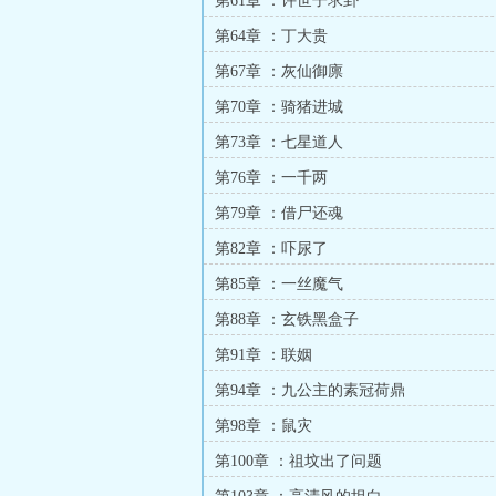
第61章 ：许世子求卦
第64章 ：丁大贵
第67章 ：灰仙御廪
第70章 ：骑猪进城
第73章 ：七星道人
第76章 ：一千两
第79章 ：借尸还魂
第82章 ：吓尿了
第85章 ：一丝魔气
第88章 ：玄铁黑盒子
第91章 ：联姻
第94章 ：九公主的素冠荷鼎
第98章 ：鼠灾
第100章 ：祖坟出了问题