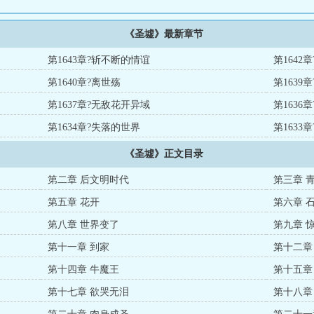
《圣墟》最新章节
第1643章?斩不断的情谊
第1642
第1640章?离世殇
第1639
第1637章?无敌花开异域
第1636
第1634章?失落的世界
第1633
《圣墟》正文目录
第二章 后文明时代
第三章 
第五章 花开
第六章 
第八章 世界变了
第九章 
第十一章 到家
第十二章
第十四章 牛魔王
第十五章
第十七章 欲哭无泪
第十八章