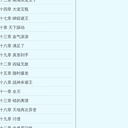
十二章 南海黑龙太子
十四章 大道宝瓶
十七章 睥睨诸王
十章 天下躁动
十三章 血气滚滚
十六章 满足了
十九章 真形到手
十二章 凶猛无敌
十五章 随时爆发
十八章 战神杀诸王
十一章 全灭
十三章 错的离谱
十六章 天地再次异变
十九章 讨债