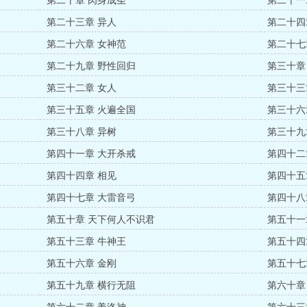
第二十章 肉身成圣
第二十一
第二十三章 异人
第二十四
第二十六章 女神范
第二十七
第二十九章 野性回归
第三十章
第三十二章 女人
第三十三
第三十五章 火遍全国
第三十六
第三十八章 异树
第三十九
第四十一章 大开杀戒
第四十二
第四十四章 相见
第四十五
第四十七章 大雷音弓
第四十八
第五十章 天下何人不识君
第五十一
第五十三章 牛神王
第五十四
第五十六章 金刚
第五十七
第五十九章 横行无阻
第六十章