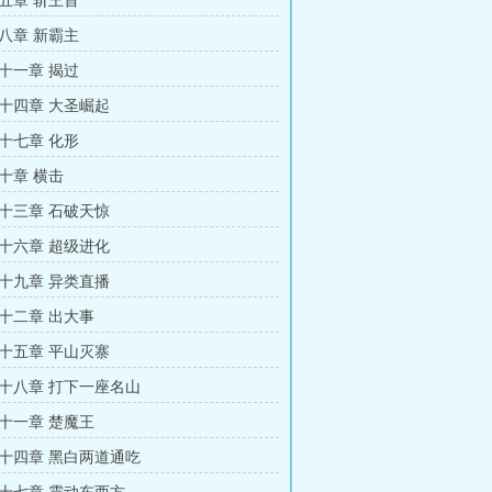
五章 斩王首
八章 新霸主
十一章 揭过
十四章 大圣崛起
十七章 化形
十章 横击
十三章 石破天惊
十六章 超级进化
十九章 异类直播
十二章 出大事
十五章 平山灭寨
十八章 打下一座名山
十一章 楚魔王
十四章 黑白两道通吃