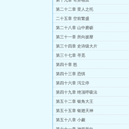
第十九章 奇异物质
第二十二章 受人之托
二十五章 空前繁盛
第二十八章 山中磨砺
第三十一章 所向披靡
第三十四章 史诗级大片
第三十七章 寻觅
第四十章 怒
第四十三章 恐惧
第四十六章 泻立停
第四十九章 绝顶呼吸法
第五十二章 银角大王
第五十五章 银翅天神
第五十八章 小觑