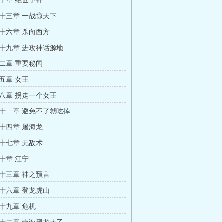
十章 绝世争锋
十三章 一战惊天下
十六章 杀向西方
十九章 进攻神话源地
二章 重要秘闻
五章 女王
八章 拐走一个女王
十一章 避免不了就吃掉
十四章 屠海龙
十七章 无敌术
十章 江宁
十三章 神之预言
十六章 登龙虎山
十九章 危机