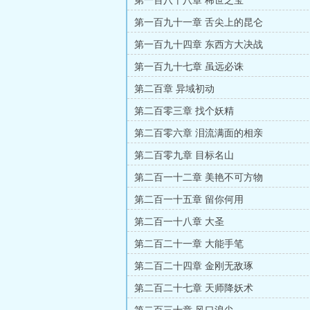
第一百八十八章 稀世之宝
第一百九十一章 舌尖上的昆仑
第一百九十四章 东西方大决战
第一百九十七章 虽远必诛
第二百章 异域初动
第二百零三章 找个妖精
第二百零六章 泪流满面的相亲
第二百零九章 目标名山
第二百一十二章 美艳不可方物
第二百一十五章 留你何用
第二百一十八章 大圣
第二百二十一章 大能手笔
第二百二十四章 金刚无敌琢
第二百二十七章 天师降妖术