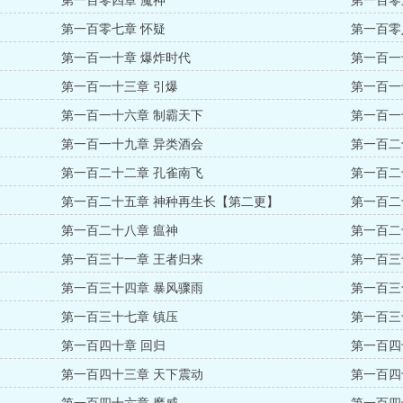
第一百零四章 魔神
第一百零
第一百零七章 怀疑
第一百零
第一百一十章 爆炸时代
第一百一
第一百一十三章 引爆
第一百一
第一百一十六章 制霸天下
第一百一
第一百一十九章 异类酒会
第一百二
第一百二十二章 孔雀南飞
第一百二
第一百二十五章 神种再生长【第二更】
第一百二
第一百二十八章 瘟神
第一百二
第一百三十一章 王者归来
第一百三
第一百三十四章 暴风骤雨
第一百三
第一百三十七章 镇压
第一百三
第一百四十章 回归
第一百四
第一百四十三章 天下震动
第一百四