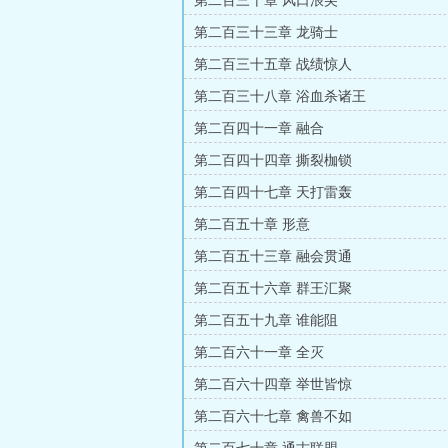
第二百三十章 风口浪尖
第二百三十三章 龙骑士
第二百三十五章 战绩惊人
第二百三十八章 浴血杀诸王
第二百四十一章 融合
第二百四十四章 撕裂枷锁
第二百四十七章 天打雷轰
第二百五十章 形意
第二百五十三章 融会贯通
第二百五十六章 群王汇聚
第二百五十九章 谁能阻
第二百六十一章 全灭
第二百六十四章 举世皆惊
第二百六十七章 禽兽不如