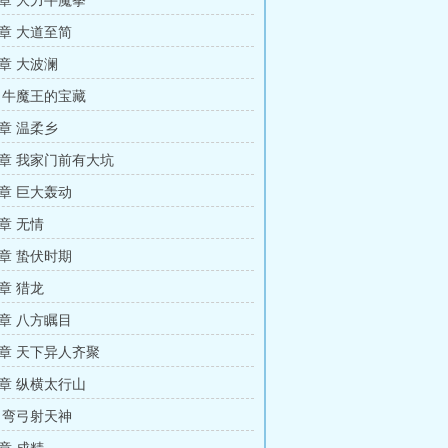
章 大力牛魔拳
章 大道至简
章 大波澜
 牛魔王的宝藏
章 温柔乡
章 我家门前有大坑
章 巨大轰动
章 无情
章 蛰伏时期
章 猎龙
章 八方瞩目
章 天下异人齐聚
章 纵横太行山
 弯弓射天神