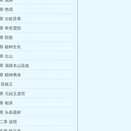
章 成精
章 绝境
章 分赃异果
章 举世震惊
章 惊怒
章 秘种生长
章 出山
章 顶级名山染血
章 精神离体
 苍狼王
章 元始玉虚宫
章 相亲
章 头条题材
二章 追猎