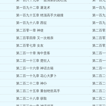
第一百八十九章 一股清新的泥石流
第一百九
第一百九十二章 屠龙术
第一百九
第一百九十五章 绝顶高手大碰撞
第一百九
第一百九十八章 西征
第一百九
第二百零一章 神使
第二百零
第二百零四章 又一次相亲
第二百零
第二百零七章 女友
第二百零
第二百一十章 海中贵客
第二百一
第二百一十三章 楚狂人
第二百一
第二百一十六章 神话古籍
第二百一
第二百一十九章 花心大萝卜
第二百二
第二百二十二章 神仆
第二百二
第二百二十五章 重创绝世高手
第二百二
第二百二十八章 获取
第二百二