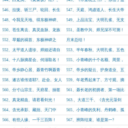
帝乡祖师?
辈子算是有了?
546、拉拢、斩三尸、轮回、长生
547、天庭、鸿虚道人、长生大帝
大帝！
显
548、今我见天地、得东极神碑、
549、上品法宝、大明孔雀、无支
小心天帝！
祁、分别！
550、苍生离去、真灵血脉、龙族
551、圣教中兴、师兄深不可测！
霸四海、又遇四人！
552、旱魃的祸首、东极神碑之
月末总结！
威、就这?！
552、太平道人遗珍、师姐还请自
553、半年春秋、大明孔雀、五色
重！
神光！
554、十八脉摘星会、何须取名！
555、小青峰的十个名额、周景，
你留下！
556、帝乡静心居、聂青竹啊聂青
557、帝乡的疑云、护身道业、五
竹！
德轮转！
558、遂古谁传道耶?、赴会、女人
559、年老秀起来了、方寸观、摘
是麻烦！
星会开始！
560、分寸山宗主、天府星、抽签
561、聂长老的初拥者、第一场比
结束！
试！
562、真龙精血、请君看剑光！
563.、大道三千、《含光元箓剑
经》
564、含光承影、藏拙、天门中
565、小青峰的失利、丹鹤峰、孤
期！
陋寡闻
566、有些人缘、一千三百阵！
567、辨阵结束、谁是第一?