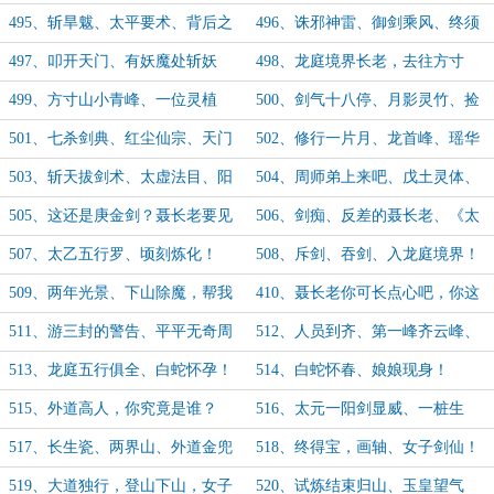
（求月票，求月票!）
票，求月票!）
495、斩旱魃、太平要术、背后之
496、诛邪神雷、御剑乘风、终须
人!
一别！
497、叩开天门、有妖魔处斩妖
498、龙庭境界长老，去往方寸
魔，方寸山来人！
山！（4.6k，求追读！）
499、方寸山小青峰、一位灵植
500、剑气十八停、月影灵竹、捡
夫！
到宝！
501、七杀剑典、红尘仙宗、天门
502、修行一片月、龙首峰、瑶华
后期！
峰来人！
503、斩天拔剑术、太虚法目、阳
504、周师弟上来吧、戊土灵体、
龙指！
真灵血脉、
505、这还是庚金剑？聂长老要见
506、剑痴、反差的聂长老、《太
你！
元一阳剑》
507、太乙五行罗、顷刻炼化！
508、斥剑、吞剑、入龙庭境界！
509、两年光景、下山除魔，帮我
410、聂长老你可长点心吧，你这
揉揉肩！
孩子？
511、游三封的警告、平平无奇周
512、人员到齐、第一峰齐云峰、
师兄！（3k）
准备下山！
513、龙庭五行俱全、白蛇怀孕！
514、白蛇怀春、娘娘现身！
515、外道高人，你究竟是谁？
516、太元一阳剑显威、一桩生
意！
517、长生瓷、两界山、外道金兜
518、终得宝，画轴、女子剑仙！
山！
519、大道独行，登山下山，女子
520、试炼结束归山、玉皇望气