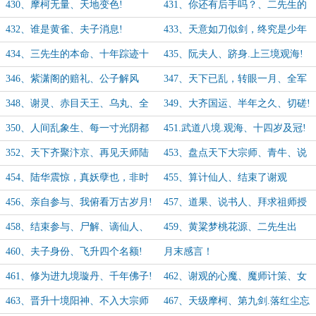
次!
430、摩柯无量、天地变色!
431、你还有后手吗？、二先生的
传承!
432、谁是黄雀、夫子消息!
433、天意如刀似剑，终究是少年
赢了!
434、三先生的本命、十年踪迹十
435、阮夫人、跻身.上三境观海!
年心!
346、紫潇阁的赔礼、公子解风
347、天下已乱，转眼一月、全军
情？
覆没，惊天裂变!
348、谢灵、赤目天王、乌丸、全
349、大齐国运、半年之久、切磋!
军覆没!
350、人间乱象生、每一寸光阴都
451.武道八境.观海、十四岁及冠!
是如此紧迫!
352、天下齐聚汴京、再见天师陆
453、盘点天下大宗师、青牛、说
华!
书人、洞玄、陆地蛟龙!
454、陆华震惊，真妖孽也，非时
455、算计仙人、结束了谢观
运不能自通！
（2k，求追读!）
456、亲自参与、我俯看万古岁月!
457、道果、说书人、拜求祖师授
（3k，求追读!）
箓（5.6k，求追读)）
458、结束参与、尸解、谪仙人、
459、黄粱梦桃花源、二先生出
本命.不识青天高（5k，求月票!）
现、府中凶尸!（4.8k，求追读)
460、夫子身份、飞升四个名额!
月末感言！
（4k，求月票!）
461、修为进九境璇丹、千年佛子!
462、谢观的心魔、魔师计策、女
（4k，求月票)）
子处乱世!（4.5k，求求月票!）
463、晋升十境阳神、不入大宗师
467、天级摩柯、第九剑.落红尘忘