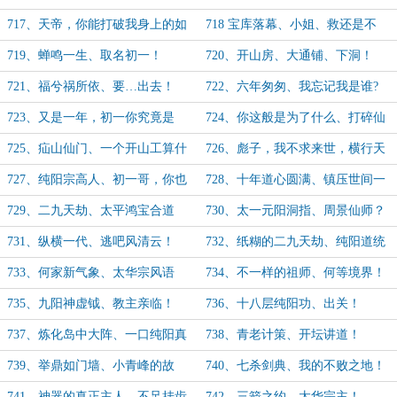
明玄元仙君。
717、天帝，你能打破我身上的如
718 宝库落幕、小姐、救还是不
天一般的枷锁吗？
救？
719、蝉鸣一生、取名初一！
720、开山房、大通铺、下洞！
721、福兮祸所依、要…出去！
722、六年匆匆、我忘记我是谁?
723、又是一年，初一你究竟是
724、你这般是为了什么、打碎仙
谁？
人物件！
725、疝山仙门、一个开山工算什
726、彪子，我不求来世，横行天
么了？
地！
727、纯阳宗高人、初一哥，你也
728、十年道心圆满、镇压世间一
是仙人！
切敌！
729、二九天劫、太平鸿宝合道
730、太一元阳洞指、周景仙师？
功！
731、纵横一代、逃吧风清云！
732、纸糊的二九天劫、纯阳道统
或许我可以补上这个空缺！
733、何家新气象、太华宗风语
734、不一样的祖师、何等境界！
岛！
735、九阳神虚钺、教主亲临！
736、十八层纯阳功、出关！
737、炼化岛中大阵、一口纯阳真
738、青老计策、开坛讲道！
炁！
739、举鼎如门墙、小青峰的故
740、七杀剑典、我的不败之地！
人！
741、神器的真正主人、不足挂齿
742、三箭之约、太华宗主！