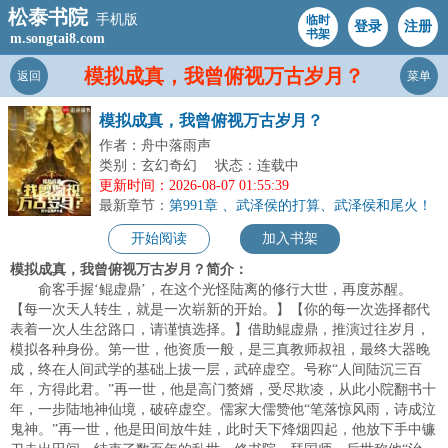
松泰书院
手机版
临时
登录
注册
书架
m.songtai8.com
模拟成真，我曾俯视万古岁月？
返回
菜单
模拟成真，我曾俯视万古岁月？
作者：舟中落雨声
类别：玄幻奇幻
状态：连载中
更新时间：2026-08-07 01:55:39
最新章节：
第991章 、武泽侯的打算、武泽侯和尾火！
开始阅读
加入书架
模拟成真，我曾俯视万古岁月？简介：
俞客手握‘鲲虚鼎’，在这个光怪陆离的修行大世，再度苏醒。
【每一次天人转生，就是一次崭新的开始。】【你的每一次选择都代
表着一次人生岔路口，请谨慎选择。】借助鲲虚鼎，推演过往岁月，
模拟各种身份。第一世，他资质一般，是三真教师叔祖，最终大器晚
成，终在人间武学的基础上拔一层，武碎虚空。号称“人间陆沉三百
年，方得此君。”再一世，他是高门赘婿，受尽欺凌，从此小院翻书十
年，一步陆地神仙境，破碎虚空。儒家大儒赞他“笔落惊风雨，诗成泣
鬼神。”再一世，他是田间放牛娃，此时天下烽烟四起，他放下手中镰