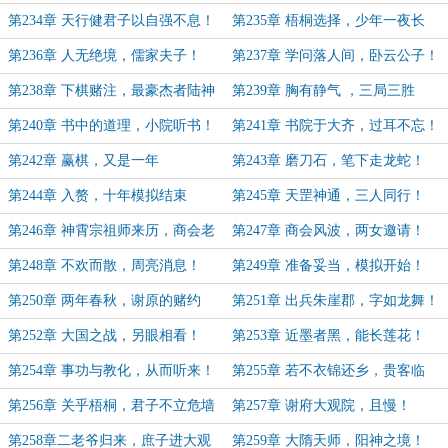
第234章 天行健君子以自强不息！
第235章 梧桐选择，少年一夜长
大！
第236章 人无绝境，儒家夫子！
第237章 学问落人间，卧云公子！
第238章 下棋赌注，最豪杰者陆神
第239章 胸有静气 ，三局三胜
洲！
第240章 书中的道理，小院听书！
第241章 书院于大齐，过耳不忘！
第242章 赢棋，又是一年
第243章 磨刀石，笔下走龙蛇！
第244章 入赘，十年模拟结束
第245章 天罡神通，三人同行！
第246章 神霄宗祖师来历，商会老
第247章 商会风波，两女邀请！
板娘！
第248章 不欢而散，周亮消息！
第249章 准备妥当，模拟开始！
第250章 两年春秋，谢原的赌约
第251章 出兵朱崖郡，字如龙舞！
第252章 大国之战，另眼相看！
第253章 近墨者黑，能长莲花！
第254章 事功与教化，从而听来！
第255章 若不衣锦还乡，贵客临
门！
第256章 关乎梧桐，君子不立危墙
第257章 谢府大观院，且慢！
第258章二老爷归来，庶子进大观
第259章 大隋天师，阳神之境！