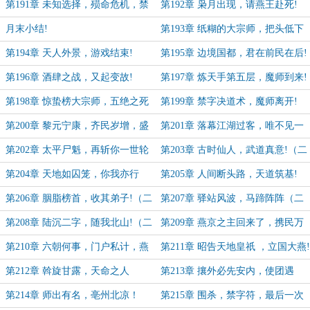
含惊雷!（二合一）
第191章 未知选择，殒命危机，禁
第192章 枭月出现，请燕王赴死!
字符!
月末小结!
第193章 纸糊的大宗师，把头低下
做人!
第194章 天人外景，游戏结束!
第195章 边境国都，君在前民在后!
第196章 酒肆之战，又起变故!
第197章 炼天手第五层，魔师到来!
（二合一）
第198章 惊蛰榜大宗师，五绝之死
第199章 禁字决道术，魔师离开!
（二合一）
第200章 黎元宁康，齐民岁增，盛
第201章 落幕江湖过客，唯不见一
世降临!
人
第202章 太平尸魁，再斩你一世轮
第203章 古时仙人，武道真意!（二
回（二合一）
合一）
第204章 天地如囚笼，你我亦行
第205章 人间断头路，天道筑基!
人，入天人之境!
第206章 胭脂榜首，收其弟子!（二
第207章 驿站风波，马蹄阵阵（二
合一）
合一）
第208章 陆沉二字，随我北山!（二
第209章 燕京之主回来了，携民万
合一）
众!
第210章 六朝何事，门户私计，燕
第211章 昭告天地皇祇 ，立国大燕!
王回京!
第212章 斡旋甘露，天命之人
第213章 攘外必先安内，使团遇
袭！（二合一！）
第214章 师出有名，亳州北凉！
第215章 围杀，禁字符，最后一次