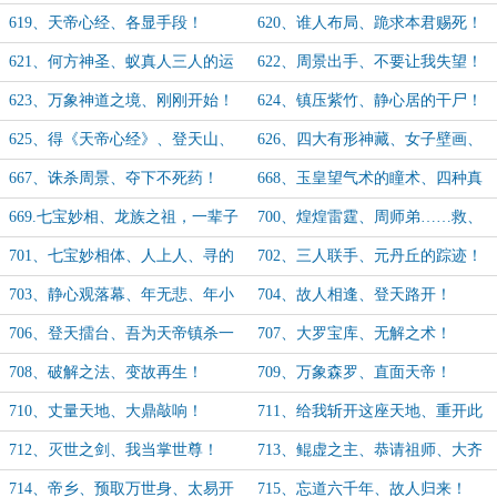
619、天帝心经、各显手段！
620、谁人布局、跪求本君赐死！
621、何方神圣、蚁真人三人的运
622、周景出手、不要让我失望！
道！
623、万象神道之境、刚刚开始！
624、镇压紫竹、静心居的干尸！
（补，晚了一会！）
625、得《天帝心经》、登天山、
626、四大有形神藏、女子壁画、
其名鲲虚！
方寸山来了！
667、诛杀周景、夺下不死药！
668、玉皇望气术的瞳术、四种真
血！
669.七宝妙相、龙族之祖，一辈子
700、煌煌雷霆、周师弟……救、
不得安宁！
你敢！
701、七宝妙相体、人上人、寻的
702、三人联手、元丹丘的踪迹！
你好苦！
703、静心观落幕、年无悲、年小
704、故人相逢、登天路开！
哥！
706、登天擂台、吾为天帝镇杀一
707、大罗宝库、无解之术！
切敌！
708、破解之法、变故再生！
709、万象森罗、直面天帝！
710、丈量天地、大鼎敲响！
711、给我斩开这座天地、重开此
界！
712、灭世之剑、我当掌世尊！
713、鲲虚之主、恭请祖师、大齐
谢观！
714、帝乡、预取万世身、太易开
715、忘道六千年、故人归来！