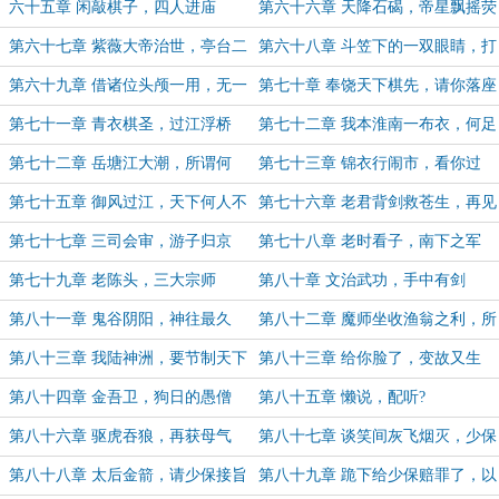
六十五章 闲敲棋子，四人进庙
第六十六章 天降石碣，帝星飘摇荧
惑高
第六十七章 紫薇大帝治世，亭台二
第六十八章 斗笠下的一双眼睛，打
十六将
个赌如何
第六十九章 借诸位头颅一用，无一
第七十章 奉饶天下棋先，请你落座
是男儿
第七十一章 青衣棋圣，过江浮桥
第七十二章 我本淮南一布衣，何足
挂齿
第七十二章 岳塘江大潮，所谓何
第七十三章 锦衣行闹市，看你过
事！
江！
第七十五章 御风过江，天下何人不
第七十六章 老君背剑救苍生，再见
识君！【二合一】
王阳
第七十七章 三司会审，游子归京
第七十八章 老时看子，南下之军
第七十九章 老陈头，三大宗师
第八十章 文治武功，手中有剑
第八十一章 鬼谷阴阳，神往最久
第八十二章 魔师坐收渔翁之利，所
谓天人
第八十三章 我陆神洲，要节制天下
第八十三章 给你脸了，变故又生
兵马
第八十四章 金吾卫，狗日的愚僧
第八十五章 懒说，配听?
第八十六章 驱虎吞狼，再获母气
第八十七章 谈笑间灰飞烟灭，少保
接旨吧
第八十八章 太后金箭，请少保接旨
第八十九章 跪下给少保赔罪了，以