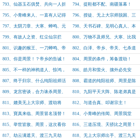
友！
舍利！
793、仙器玉石俱焚、共向一人折
794、提鞋都不配、南疆落幕！
腰！
795、小青峰来人、一直有人记得
796、授徒、无上大宗师脱困、三
他！
百年不鸣、归途！
797、太阴刀章、大寒、蝉鸣、元
798、天书石碑、见明心真人、本
始法身！
应该死之人！
799、有故人之资、红尘仙宗拦
800、万物不及师兄、大寒、比我
截！
想的还弱！
801、识趣的猴王、一刀蝉鸣、帝
802、白泽、帝乡、帝关、七杀道
乡、白泽！
人，小友又见面了？
803、你是周景！？帝乡的告诫！
804、周景的条件，筹备渡劫！
805、不一样的神鸦道人、惊鸿，
806、皓月和萤火、攘外必先安
你喝醉了！
内！
807、终于归宗、什么纯阳祖师活
808、霸道的纯阳祖师、周景是陈
过来了?
玄子！
809、龙宫密谈，合力诛杀周景、
810、九阳平天大阵、陈老弟真是
日子不过了！
威风！
811、媲美无上大宗师、渡劫将
812、与道合真、叩谢宗主！
至！
813、寶真来临、周景冒名顶替！
814、小青峰的传闻、周景我堂
哥！
815、举世皆敌、周景，这次看你
816、三道压境、天骄比之周景！
如何不死！
817、劫云满遮天、渡三九天劫
818、无上大宗师出手、渡三九天