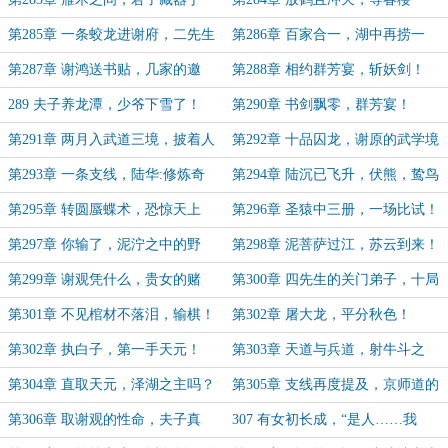
身，谢鸿的邀请！
第285章 一条蛟龙进谢府，二先生
第286章 百家合一，湖中再捞一
的字帖！
字！
第287章 谢鸿送书贴，几家的邀
第288章 相约群芳宴，斩妖剑！
请！
289 夫子养龙潭，少爷下雪了！
第290章 书剑飘零，群芳宴！
第291章 两月入武道三境，披着人
第292章 十品囚龙，谢原的武学境
皮的妖魔！
界！
第293章 一条支线，陆华:修炼奇
第294章 陆沉已飞升，伏熊，鸷鸟
才？
二术！
第295章 转圆蜃蝶术，恐惊天上
第296章 圣猿中三册，一场比试！
人？
第297章 你输了，泥泞之中的野
第298章 泥菩萨过江，苏云到来！
草！（第一更）
（第二更）
第299章 谢观凭什么，贵女的赌
第300章 四先生的关门弟子，十局
约！
六胜制！
第301章 不见棺材不落泪，输棋！
第302章 屠大龙，平分秋色！
第302章 执白子，第一手天元！
第303章 天道与兵道，射牛斗之
（第一更！）
墟！
第304章 直取天元，泽湖之主吗？
第305章 支线再度提及，京师道的
灾民！
第306章 取谢观的性命，夫子真
307 有女初长成，“是人……我