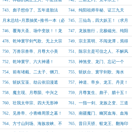
小事！
743、彪子想你了、五年道胎法
744、纯阳祖师辛秘、证三九天
相！
劫！
月末总结+月票抽奖+推书一本（必
745、三仙岛，四大妖王！（求月
看、必看）
票）
746、覆海大圣、场中变故！！龙
747、龙族敖行，北极磁光、纯阳
族
无极！
478、乾坤寰宇剑气歌、无上大宗
749、宗主英明、不闯龙潭，焉得
师来了！
骊珠！
750、万兽宗兽帝、月尊大小美
751、陈宗主是可信之人、不解风
人！
情！
752、乾坤寰宇、六大神通！
753、神煞变、龙门、忘记一个
人！
754、前有堵截、二太子、铡刀、
755、斩妖台、寰宇剑歌、海水
神煞变！
开！
756、斩妖宝箓、劫云依旧漫遮
757、神道、帝乡、龙王、丹灵！
天、乾坤剑！
758、魔主现、月尊陨、中兴之
759、月尊复生、彪子、腊十五！
主！
760、壮我太华宗、四大无形神
761、一指一剑、龙族之变、三道
藏！
会盟！
762、见兽帝、小青峰周景之墓！
763、南疆魔门、幽冥血海、血海
上人！
764、方寸山到场、海族攻峡、不
765、昔日天骄、蛟龙王、翻海印