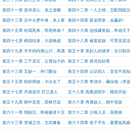
第四十一章 是何居心，龙之逆鳞
第四十二章 一人之错，怎配我陆沉
第四十三章 石中火梦中身，杀人夜
第四十四章 斩龙而来，会赢的!
（求追读，上高速
（求追读，求追读）
第四十五章 给我死来，帝死终南？
第四十六章 连续爆奖励，帝崩天下
乱
第四十七章 模拟结束，大器晚成
第四十八章 修复筋脉，可育灵苗活
万年
第四十九章 半升铛内煮山川，再遇
第五十章 美妇人的请求，全日制宗
美妇人
门
第五十一章 三千灵石，云霄仙子的
第五十二章 师兄你好香
含金量
第五十三章 五缺一，外门聚会
第五十四章 认识四人，尝尝不就知
道了
第五十五章 轻纱师姐，卡出去了
第五十六章 李清水，藏仙地（求追
读）
第五十七章 丹鼎道宗 拦江道人
五十八章 凤凰游院中，模拟开始
（求追读）
第五十九章 朝中旨意，层林尽染
第六十章 再遇故人，朝中变故
第六十一章 我陆沉，终南修道十五
第六十二章 少保入京，高密侯
载
第六十三章 登城之功，文武兼备
第六十四章 老子平生，最爱临风曲