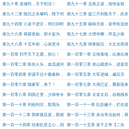
安天下民心
第九十章 皇城司，天子犯法！
第九十一章 北风之谋，假传金箭
第九十二章 陆沉之名够吗，陛下何
第九十三章 提三尺剑取天下，此非
故谋反
天命也
第九十四章 八皇子进京，明日卯时
第九十五章 敲响天鼓，皇帝轮流坐
【二合一】
第九十六章 再获奖励，胆大妄为
第九十七章 大理寺卿，拜见少保
第九十八章 十五年前，心灰意冷
第九十九章 缉拿陆沉，大丈夫死得
其所！
第一百章 扫平天下之愿，担心！
第一百零一章 尘埃落地，出身出身
寒微不是耻辱
第一百零二章 取你人头，血流成河
第一百零三章 坐山观虎斗，进皇宫
第一百零四章 所谋不过十载春秋，
第一百零五章 大军进城，威压天
开始收官
下！
第一百零六章 陆家军，来了！
第一百零七章 大局已定，重新迎来
它真正的统帅！
第一百零八章 四国之变，少保有令
第一百零九章 太皇太后，自相残杀
京都！
第一百一十章 列祖列宗，取我头
第一百一十一章 乱臣贼子，拦住道
颅！
路
第一百一十二章 我辈孤且直，那就
第一百一十三章 杀汝等当如何，再
如你所愿！
见父亲！
第一百一十四章 结束乱世之心，四
第一百一十五章 皇子之争【二合