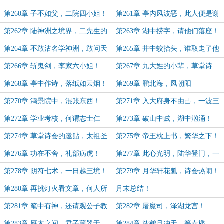
园
第260章 子不如父，二院四小姐！
第261章 亭内风波恶，此人便是谢
观！
第262章 陆神洲之境界，二先生的
第263章 湖中捞字，请他们落座！
字！
第264章 不敢沽名学神洲，敢问天
第265章 井中蛟抬头，谁取走了他
下武道！
的传承！
第266章 斩鬼剑，李家六小姐！
第267章 九大姓的小辈，草堂诗
社！
第268章 亭中作诗，落纸如云烟！
第269章 鹏北海，凤朝阳
第270章 鸿景院中，混账东西！
第271章 入大府身不由己，一波三
折！
第272章 学业考核，何谓志士仁
第273章 破山中贼，湖中汹涌！
人？
第274章 草堂诗会的邀贴，太祖圣
第275章 帝王枕上书，繁华之下！
猿桩！
第276章 功在不舍，礼部病虎！
第277章 此心光明，陆华登门，一
剑一风骨！
第278章 阴符七术，一日越三境！
第279章 月华轩花魁，诗会热闹！
第280章 再挑灯火看文章，何人所
月末总结！
写！
第281章 笔中有神，还请观公子教
第282章 屠魔司，泽湖龙宫！
我！
第283章 雁木之间，君子藏器于
第284章 放鹤且冲天，等春楼