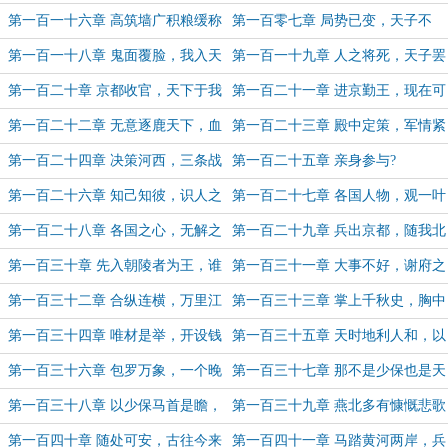
面楚歌！
一！】
第一百一十六章 高筑墙广积粮缓称
第一百零七章 局势已变，天子不
王，十年大治！
拜！
第一百一十八章 鬼面覆脸，我入天
第一百一十九章 人之将死，天子罢
人之境（3.8k）
了!
第一百二十章 京都收官，天下于我
第一百二十一章 进京勤王，现在可
何加焉!
以谈谈了
第一百二十二章 无意逐鹿天下，血
第一百二十三章 殿中定策，军情紧
债血偿!【二合一】
急!
第一百二十四章 决策河西，三条战
第一百二十五章 亲身参与?
线
第一百二十六章 知己知彼，识人之
第一百二十七章 各国人物，观一叶
明!
落而知天下秋!
第一百二十八章 各国之心，无解之
第一百二十九章 兵出京都，随我北
局?
上!
第一百三十章 先入朝陵者为王，谁
第一百三十一章 大事不好，谢府之
是黄雀!
中!
第一百三十二章 合纵连横，万里江
第一百三十三章 掌上千秋史，胸中
山
上下五千年!
第一百三十四章 唯材是举，开设钱
第一百三十五章 天时地利人和，以
庄!
点带面!
第一百三十六章 包罗万象，一个晚
第一百三十七章 那不是少保也是天
上亲自参与!
上仙人，【治北政要】
第一百三十八章 以少保马首是瞻，
第一百三十九章 燕北多有慷慨悲歌
谁为帝!
之士，龙兴之地!
第一百四十章 随处可安，古往今来
第一百四十一章 马踏黄河两岸，兵