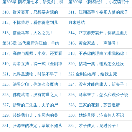
名！
吃！”
第308章 阴符第七术，斩鬼剑，群
第309章 《阳符经》，小院读书十
芳宴至！
三载！
310、群芳宴开，只想要谢观的
311、江湖高手？妄图入赘的庶子
命！
罢了！
312、不惊荣辱，看你得意到几
月末总结
时！
313、搭坐马车，大凶之兆！
314、汴京群芳宴开，你就是血月
堂的杀手？
第315章 当代魔师许江仙，羊肉
316、黄金家族，一声佛号！
汤！
317、高僧与魔师，小友、还要看
318、不杀你的理由？求我饶你！
戏到何时？（第一更！）
319、两者互搏，得一式《金刚禅
320、拈花一笑，谢观怎么还没
如来玉手》，
来？
321、此界圣遗物，时候不早了！
322.金刚自在印，给我去死！
323、法界定印，你怎么会魔功！
324、没有才能的庸人，斩夫子！
325、佛魔武道，没有前世之人！
326、马车来了，怎么和观公子说
话的！
327、折臂的二先生，夫子的尸
328、三家的花魁，苏云邀请！
体，蛟龙潜水！
329、芸娘我们走，车厢内的美
330、姑娘且慢，汴京何人不识
人！
君！
331、张源来的决定，恭敬不如从
332、才子佳人，见过公子！