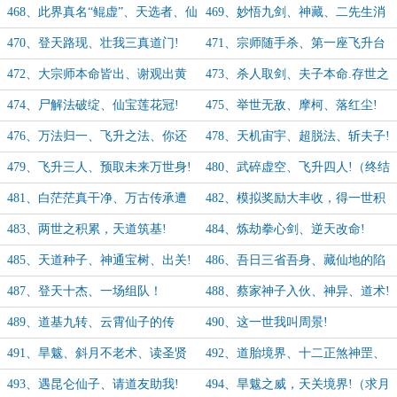
终为蝼蚁!
前身!
468、此界真名“鲲虚”、天选者、仙
469、妙悟九剑、神藏、二先生消
宝!
散!
470、登天路现、壮我三真道门!
471、宗师随手杀、第一座飞升台
现!
472、大宗师本命皆出、谢观出黄
473、杀人取剑、夫子本命.存世之
粱梦!（4.6k 求追读!）
基（求追读！）
474、尸解法破绽、仙宝莲花冠!
475、举世无敌、摩柯、落红尘!
476、万法归一、飞升之法、你还
478、天机宙宇、超脱法、斩夫子!
敢来杀我吗？
479、飞升三人、预取未来万世身!
480、武碎虚空、飞升四人!（终结
（最终篇.上）
篇中）
481、白茫茫真干净、万古传承遭
482、模拟奖励大丰收，得一世积
此开（第二世终篇)）
累!（5.2k求追读!）
483、两世之积累，天道筑基!
484、炼劫拳心剑、逆天改命!
485、天道种子、神通宝树、出关!
486、吾日三省吾身、藏仙地的陷
阱!
487、登天十杰、一场组队！
488、蔡家神子入伙、神异、道术!
489、道基九转、云霄仙子的传
490、这一世我叫周景!
闻、夜晚敲门!
491、旱魃、斜月不老术、读圣贤
492、道胎境界、十二正煞神罡、
书!
遇虎妖!
493、遇昆仑仙子、请道友助我!
494、旱魃之威，天关境界!（求月