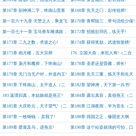
第167章 刻神洲二字，终南山贵客
第168章 先天之门，彭传祖师!
第一百六十九章 天堕之人，乘龙飞
第170章 青帮陆三，带句话给少保!
升!
第一百七十一章 宝马香车雕满路，
第172章 招摇彭羽氏，练天手!
平安喜乐!
第173章 二九之数，求道之心!
第174章 获得奖励，武道惊蛰榜!
第175章 抱月楼，五大宗师
176. 立国大燕，来煎人寿!（二合
一)
第177章 枭月和魔师，下终南山!
第178章 圣君还是昏庸，师长!
（二合一!）
第179章 无门当无户对，外道内王!
第180章 先天三重，炼天手和先天
功!
第181章.下终南山，太平道人（二
第182章 望神洲，天下第一兵书!
合一!）
（二合一）
183.返璞归真，本姑娘就是燕王?
第184章 露出真容，真假燕王（二
（二合一）
合一）
第185章 大庆乾元，天子望气!（二
第186章 江湖夜雨，半为苍生（二
合一）
合一）
第187章 一枚铜钱 ，卖我了!
第188章 得国之正，修国史大纲
第189章 爱屋及乌，进燕京!
第190章 这个站姿就强的可怕，口