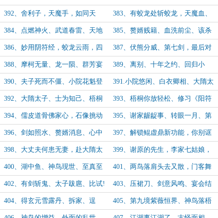
生一生!
升、蛟龙出!
392、舍利子，天魔手，如同天
383、有蛟龙处斩蛟龙，天魔血、
授，剑斩蛟龙!
龙眼菩提
384、点燃神火、武道春雷、天地
385、赘婿贱籍、血洗前尘、该杀
障！
谢观！
386、妙用阴符经，蛟龙云雨，四
387、伏熊分威、第七剑，最后对
次替身!
决！
388、摩柯无量、龙一陨、群芳宴
389、离别、十年之约、回归小
尘埃落地，
院、新年平安！
390、夫子死而不僵、小院花魁登
391.小院悠闲、白衣卿相、大隋太
门！
子的邀约！
392、大隋太子、士为知己、梧桐
393、梧桐你放轻松、修习《阳符
羞涩！
经》
394、儒皮道骨佛家心，石像挑动
395、谢家龌龊事、转眼一月、第
天下反！
八剑
396、剑如照水、赘婿消息、心中
397、解锁鲲虚鼎新功能，你别诓
恶蛟
骗为父!
398、大丈夫何患无妻，赴大隋太
399、谢原的先生，李家七姑娘，
子邀约!
三国太子!
400、湖中鱼、神鸟现世、至真至
401、两鸟落肩头去又散，门客舞
善至圣!
剑有意在!
402、有剑斩鬼、太子跋扈、比试!
403、压裙刀、剑意风鸣、宴会结
束!
404、得玄元雪露丹、拆家、逞
405、第九境紫薇恒界、神鸟落梧
凶、杀人了!
桐!
406、神鸟的增益、外面的乱世、
407、江湖事江湖了、古怪面相、