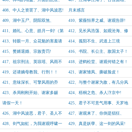
再进大观园!
邀请上船!
408、中人之资罢了、湖中风波恶!
月末感言
409、湖中玉尸、阴阳双煞、
410、紫薇恒界之威、谢观告辞!
411、婚礼、心意、皓月一剑!（第
412、见长风浩荡、如观沧海、修
一更）
行依旧!
413、转眼一月、众花魁的害羞请
414、孤阳不生、武道上三境
求!
415、赘婿退婚、宗族责罚!
416、书院、长公主、敌国太子！
417、祖宗刑法、英琼瑶、风雨不
418、进鹤松堂、谢观何错之有！
动安如山！
419、还请嫡母教我、行刑！！
421、谢家雏凤、撕破脸皮！
421、意味深长、可擎风雨的乔
422、与整个谢家为敌，有几分风
木！
采！
423、杀局刚刚开始、谢家多龌
424、梧桐之危、杀人汴京中!
龊、小人！
请假一天！
425、君子不可意气用事、天罗地
网!
426、湖中风波恶，君子、圣人不
427、谢观来了、你倒是猖狂、
救!
428、剑气如虹，为我谢观呼啸一
429、真是妖孽、这一剑的风采!