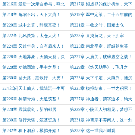
亲自参与
第216章 最后一次亲自参与，燕北
第217章 鲲虚鼎的保护机制，天下
军！
大乱！
第218章 龟缩不出，天下大势！
第219章 军中定策，二十五年前的
闲散一棋
第220章 城中之算，静观其变！
第221章 丰收之时，囤粮太仓！
第222章 北风决策，太仓大火！
第223章 直捣黄龙，天下胆寒！
第224章 又过年关，自有后来人！
第225章 南北平定，蜉蝣朝生暮
死！
第226章 天地异象，天倾天裂，决
第227章 大鹿关，破碎虚空之战！
战到来！
第228章 功德圆满，手中之鼎！
第229章 《炼天劫手》，飞升之
门！
第230章 登天路，踏歌行，大灾！
第223章 天下平定，大燕兴，陆沉
皇！（结束篇上！）
224.试问天上仙人，我陆沉一生可
第225章 模拟结束，一世之积累！
否精彩？（结束篇下）
第226章 神清骨秀，天道筑基！
第227章 神通者，禁字道术，钧天
剑诀！
第228章 震巽震剑，新的邻居
第229章 小院四人初相见，梦想不
大！
第230章 修行天骄，筑基资质！
第231章 神霄宗不养闲人，这一剑
的风采！
第232章 租下洞府，模拟开始！
第233章 这一世我叫谢观