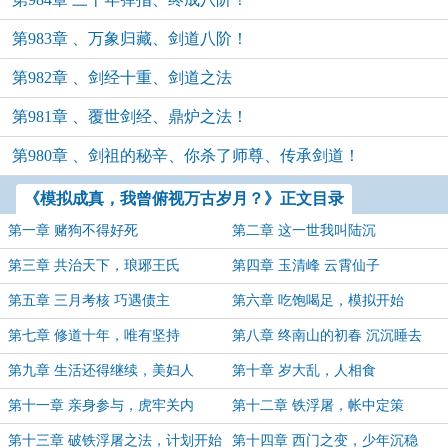
第983章 、万象归藏、剑道八阶！
第982章 、剑经十重、剑道之法
第981章 、覆世剑经、鼎炉之法！
第980章 、剑祖的秘辛、你杀了师尊、传承剑道！
《模拟成真，我曾俯视万古岁月？》正文目录
第一章 赌狗不得好死
第二章 这一世我叫陆沉
第三章 共治天下，琅琊王氏
第四章 玉清峰 云霄仙子
第五章 三月考核 巧遇债主
第六章 吃饱喝足，模拟开始
第七章 修道十年，唯有坚持
第八章 终南山的初春 沉沉睡去
第九章 生活还得继续，美妇人
第十章 岁大乱，人相食
第十一章 亲身参与，虎牢关内
第十二章 铁浮屠，帐中定策
第十三章 破铁浮屠之法，计划开始
第十四章 西门之变，少年沉稳