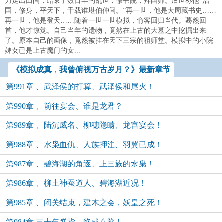
刀走出田间，结束了数百年的乱世，修书院，拜国师。后世称他“治
国，修身，平天下，千载谁堪伯仲间。”再一世，他是大周藏书史……
再一世，他是登天……随着一世一世模拟，俞客回归当代。蓦然回
首，他才惊觉。自己当年的遗物，竟然在上古的大墓之中挖掘出来
了。原本自己的画像，竟然被挂在天下三宗的祖师堂。模拟中的小院
婢女已是上古魔门的女...
《模拟成真，我曾俯视万古岁月？》最新章节
第991章 、武泽侯的打算、武泽侯和尾火！
第990章 、前往宴会、谁是龙君？
第989章 、陆沉威名、柳穗隐瞒、龙宫宴会！
第988章 、水枭血仇、人族押注、羽翼已成！
第987章 、碧海湖的角逐、上三族的水枭！
第986章 、柳土神蚕道人、碧海湖近况！
第985章 、闭关结束，建木之会，妖皇之死！
第984章 三十年弹指、终成八阶！