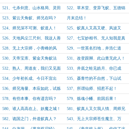
来历！
术！
521、七杀剑意、山水格局、灵田
522、草木堂、变异飞蚁、五德锦
之害！
鸡
523、紫云天角蚁、师兄在吗？
月末总结！
524、师兄深不可测、蚁道人！
525、蚁真人又高又硬、风波又
起！
526、天地风尘三尺剑、我这人善
527、七宝妙相书、无人知我是真
啊！
仙！
528、无上大宗师，小青峰的风
529、一世英名扫地，井浩仁道
水？
友。
530、天帝宝库、紫金天角蚁法
531、改变跟脚、此山查无此人！
相！
532、熟人、周道友，我们又见面
533、井底之蛙见皓月、你已成
了
年！
534、少年初长成、今日不宜出
535、聂青竹的不自然，下山试
门！
炼！
536、师兄海量、本应如此，试炼
537、所谓仙师、招惹不起！
下山！
578、有些本事、你有遗言吗？
579、炼魂小幡、前因后果！
580、谁人高高在上、妖魔之城！
581、蚁真人又欠我人情、周师兄
希望你活下来！
582、诡国之门，外道蚁真人？
543、无上大宗师苍生魔主、万
我、送你机缘！
544、白龙洞、《黄泉驭尸经》、
545、《帝皇枕上书》、你信了这