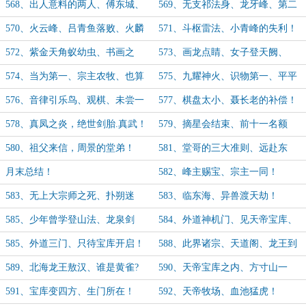
568、出人意料的两人、傅东城、
569、无支祁法身、龙牙峰、第二
常青山！
轮比试！
570、火云峰、吕青鱼落败、火麟
571、斗枢雷法、小青峰的失利！
体！
572、紫金天角蚁幼虫、书画之
573、画龙点睛、女子登天阙、
比！
574、当为第一、宗主农牧、也算
575、九耀神火、识物第一、平平
小有名气！
无奇的师弟！
576、音律引乐鸟、观棋、未尝一
577、棋盘太小、聂长老的补偿！
败！
578、真凤之炎，绝世剑胎.真武！
579、摘星会结束、前十一名额
（5k）
580、祖父来信，周景的堂弟！
581、堂哥的三大准则、远赴东
（5.4k）
海！（5k）
月末总结！
582、峰主赐宝、宗主一同！
583、无上大宗师之死、扑朔迷
583、临东海、异兽渡天劫！
离、月寂花！
585、少年曾学登山法、龙泉剑
584、外道神机门、见天帝宝库、
宗、
魔道四门！
585、外道三门、只待宝库开启！
588、此界诸宗、天道阁、龙王到
来！
589、北海龙王敖汉、谁是黄雀?
590、天帝宝库之内、方寸山一
行、登天山！
591、宝库变四方、生门所在！
592、天帝牧场、血池猛虎！