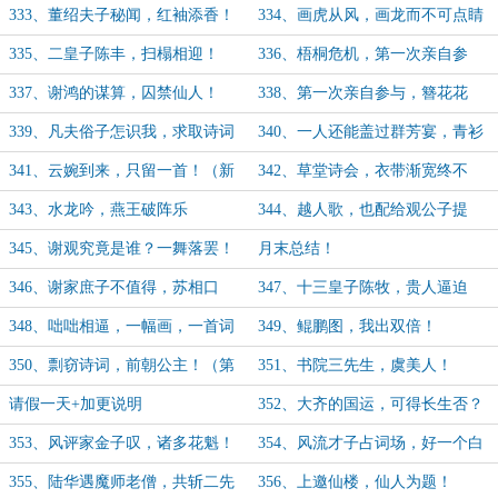
命！
333、董绍夫子秘闻，红袖添香！
334、画虎从风，画龙而不可点睛
335、二皇子陈丰，扫榻相迎！
336、梧桐危机，第一次亲自参
与！
337、谢鸿的谋算，囚禁仙人！
338、第一次亲自参与，簪花花
魁！
339、凡夫俗子怎识我，求取诗词
340、一人还能盖过群芳宴，青衫
湿？（第一更）
341、云婉到来，只留一首！（新
342、草堂诗会，衣带渐宽终不
年快乐！）
悔！
343、水龙吟，燕王破阵乐
344、越人歌，也配给观公子提
鞋！
345、谢观究竟是谁？一舞落罢！
月末总结！
346、谢家庶子不值得，苏相口
347、十三皇子陈牧，贵人逼迫
谕！
348、咄咄相逼，一幅画，一首词
349、鲲鹏图，我出双倍！
350、剽窃诗词，前朝公主！（第
351、书院三先生，虞美人！
一更）
请假一天+加更说明
352、大齐的国运，可得长生否？
（第一更）
353、风评家金子叹，诸多花魁！
354、风流才子占词场，好一个白
衣卿相！
355、陆华遇魔师老僧，共斩二先
356、上邀仙楼，仙人为题！