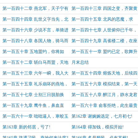
何人如此!
压三州六府
第一百四十二章 燕北军，天子宁有
第一百四十三章 四国之变，齐聚黄
种乎?
河!
第一百四十四章 乱世义字当先，北
第一百四十五章 北风的恶魔，求
方使臣
和?
第一百四十六章 少说不言，单骑进
第一百四十七章 人世俯仰已千年，
越州
名扬天下之心!
第一百四十八章 各国人物，骑马而
第一百四十九章 高雀楼二楼，在座
来!
皆风流!
第一百五十章 五地盟约，你将如
第一百五十一章 盟约已定，歌舞升
何!
平!
第一百五十二章 斩白马而盟，天地
月末总结
笼中雀，
第一百五十三章 六年一瞬，我入大
第一百五十四章 熔炼天地，后续四
宗师!
年!【二合一】
第一百五十五章 礼乐崩坏的燕地，
第一百五十六章 模拟结束，第一天
四国来访
梯圆满!（二合一，多修炼）
第一百五十七章 士别三日脱胎换
第一百五十八章 醉江月，静水龙君
骨，谢婉婉的邀请!
（二合一）
第一百五十九章 鹰牛鱼，鼻血直
第一百六十章 俞客拒绝，此生最贵
流!
之人
第一百六十一章 咄咄逼人，寒蛟玉
第162章 谢婉婉选定，七月初七!
芝羹！
第163章 新的邻居，亏了!
第164章 得加钱，模拟开始!
第165章 路遇刁民，燕地何来法度?
第166章 多是顺民，必有其根!