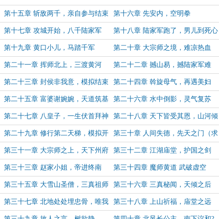
第十五章 斩敌两千，亲自参与结束
第十六章 先安内，空明拳
第十七章 攻城开始，八千陆家军
第十八章 陆家军跑了，男儿到死心
如铁
第十九章 黄口小儿，马踏千军
第二十章 大宗师之境，难凉热血
第二十一章 挥师北上，三渡黄河
第二十二章 撼山易，撼陆家军难
第二十三章 封侯非我意，模拟结束
第二十四章 斡旋母气，再遇美妇
人？
第二十五章 富婆谢婉婉，天道筑基
第二十六章 水中倒影，灵气复苏
第二十七章 八皇子，一生伏首拜神
第二十八章 天下皆受其恩，山河倾
洲
覆
第二十九章 修行第二天梯，模拟开
第三十章 人间失德，先天之门（求
始（求追读）
追读）
第三十一章 大宗师之上，天下州府
第三十二章 江湖庙堂，护国之剑
图
第三十三章 赵家小姐，帝进终南
第三十四章 魔师黄道 武破虚空
第三十五章 大雪山圣僧，三真祖师
第三十六章 三真秘闻，天倾之后
第三十七章 北地处处埋忠骨，唯我
第三十八章 上山祈福，庙堂之远
爱青山
第三十九章 故人之言，树欲静
第四十章 北风长公主，南下议和?