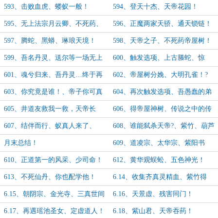
593、击败血虎、蝼蚁一般！
594、登天十杰、天帝花园！
595、无上法宗月云卿、不死药、
596、正魔两家天骄、通天锁链！
门罗生！
597、腾蛇、黑蟒、琳琅天境！
598、天帝之子、不死药帝屋树！
599、吾名丹灵、送尔等一场无上
600、触发选项、上古螣蛇、惊
造化！
变！
601、魂兮归来、吾丹灵…终于再
602、帝屋树分娩、大明孔雀！?
临世间、尊天帝
603、你究竟是谁！、帝子你可真
604、再次触发选项、吾愚蠢的弟
让人失望！
弟！
605、井道友救我一救，天帝长
606、得帝屋神树、传说之中的传
子！
说！
607、结伴而行、蚁真人来了、
608、谁能弑杀天帝?、紫竹、葫芦
藤！
月末总结！
609、道凌宗、太华宗、紫阳书
院、正道第一人！
610、正道第一的风采、少司命！
612、黄华观蜈蚣、五色神光！
613、不死仙丹、你也配学他！
6.14、收集齐真灵精血、紫竹得
道！
6.15、朝阴宗、金光寺、三真世间
6.16、天景虚、残害同门！
行走！
6.17、再遇瑶池圣女、定虚道人！
6.18、紫山君、天帝吞药！