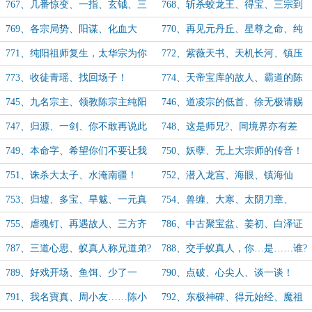
相识！
767、几番惊变、一指、玄钺、三
768、斩杀蛟龙王、得宝、三宗到
阳！
来！
769、各宗局势、阳谋、化血大
770、再见元丹丘、星尊之命、纯
法、这般人杰！
阳祖师神念！
771、纯阳祖师复生，太华宗为你
772、紫薇天书、天机长河、镇压
而建！
气运！
773、收徒青瑶、找回场子！
774、天帝宝库的故人、霸道的陈
宗主！
745、九名宗主、领教陈宗主纯阳
746、道凌宗的低首、徐无极请赐
功！
教！
747、归源、一剑、你不敢再说此
748、这是师兄?、同境界亦有差
话！
距！
749、本命字、希望你们不要让我
750、妖孽、无上大宗师的传音！
失望！
751、诛杀大太子、水淹南疆！
752、潜入龙宫、海眼、镇海仙
器！
753、归墟、多宝、旱魃、一元真
754、兽缠、大寒、太阴刀章、
水！
755、虐魂钉、再遇故人、三方齐
786、中古聚宝盆、姜初、白泽证
聚、无上大宗师！
无上大宗师！
787、三道心思、蚁真人称兄道弟?
788、交手蚁真人，你…是……谁?
789、好戏开场、鱼饵、少了一
790、点破、心尖人、谈一谈！
人！
791、我名寶真、周小友……陈小
792、东极神碑、得元始经、魔祖