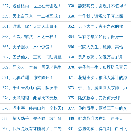
生？苏景？
357、邀仙楼内，世上在无谢观！
358、静观其变，谢观并不值得？
359、天上白玉京，十二楼五城！
360、宁作我，请观公子直上四
楼！
361、谢观，你可见过天上白玉
362、天下大同，夫子之死的秘
京？
辛！
363、五次尸解法，不太一样！
364、纵有才华又如何，俯身一
礼！
365、夫子照水，水中惊慌！
366、书院大先生，魔师、高僧，
天师，聚首！
367、囚禁仙人，三真一门陆沉祖
368、灵丹妙药，俯视万古岁月！
师遗训！
369、异乡人，本命，再见老先生
370、夫子的一生，如蜉蝣见青天
371、北俱芦洲，惊神阵开！
371、花魁座次，被凡人算计的滋
味如何？
372、千山未及此山高，队友来
373、佛、道、魔世间大宗师，力
了？
压四人！
374、天意昭昭，此界天下无敌
375、陆沉敕令，安得倚天剑!
手！
376、湖中字，终南山的一个秋天!
377、你的后手，隔着三千年的交
手!
388、炼天劫手、夫子陨、敢问仙
389、鲲虚鼎升级在即、再开天
人、会在见面!
门！
390、我只是没有才能罢了，二先
391、炼虚化实，得九剑，白日飞